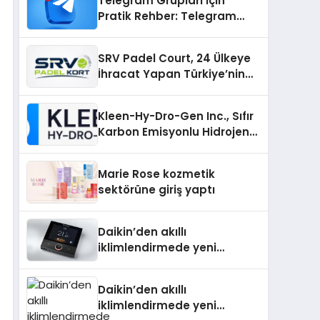
Telegram Grupları İçin
Pratik Rehber: Telegram
Topluluklarını Tek Noktadan
İnceleyin
SRV Padel Court, 24 Ülkeye
İhracat Yapan Türkiye’nin
Padel Kortu Üretim Gücü
Kleen-Hy-Dro-Gen Inc., Sıfır
Karbon Emisyonlu Hidrojen
Isıtma Teknolojisinde ISO ve
TSSA Düzenleyici Onaylarını
Marie Rose kozmetik
Aldı
sektörüne giriş yaptı
Daikin’den akıllı
iklimlendirmede yeni
dönem: Madoka Plus
Türkiye’de
Daikin’den akıllı
iklimlendirmede yeni