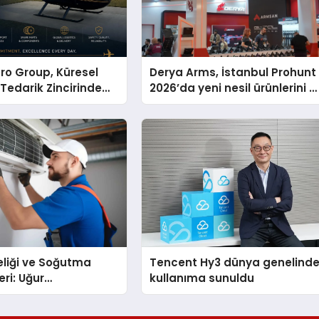
ro Group, Küresel
Derya Arms, İstanbul Prohunt
 Tedarik Zincirinde
2026’da yeni nesil ürünlerini v
en Dünyaya Açılıyor
global marka vizyonunu
sergiledi
eliği ve Soğutma
Tencent Hy3 dünya genelind
eri: Uğur
kullanıma sunuldu
nda Dürüst Teknik
eneyimi