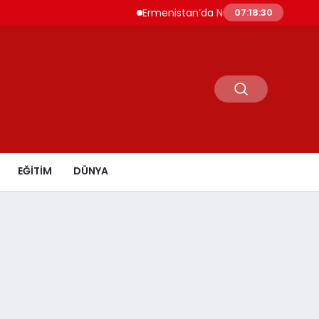
Ermenistan’da Nikol Paşinyan Yeniden Başb
07:18:31
EĞİTİM
DÜNYA