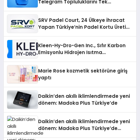
Telegram Topluluklarını Tek
Noktadan İnceleyin
SRV Padel Court, 24 Ülkeye İhracat
Yapan Türkiye’nin Padel Kortu Üretim
Gücü
Kleen-Hy-Dro-Gen Inc., Sıfır Karbon
Emisyonlu Hidrojen Isıtma
Teknolojisinde ISO ve TSSA
Düzenleyici Onaylarını Aldı
Marie Rose kozmetik sektörüne giriş
yaptı
Daikin’den akıllı iklimlendirmede yeni
dönem: Madoka Plus Türkiye’de
Daikin’den akıllı iklimlendirmede yeni
dönem: Madoka Plus Türkiye’de
Daikin’in kullanıcı dostu tasarımıyla