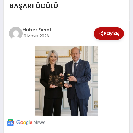
BAŞARI ÖDÜLÜ
SAĞLIK
EKONOMİ
Haber Fırsat
Paylaş
19 Mayıs 2026
MAGAZİN
EĞİTİM
DÜNYA