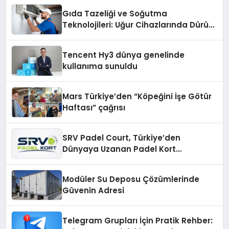
şunları kaydetti:
Gıda Tazeliği ve Soğutma
Teknolojileri: Uğur Cihazlarında Dürüst
Teknik Destek Deneyimi
Tencent Hy3 dünya genelinde
kullanıma sunuldu
Mars Türkiye’den “Köpeğini İşe Götür
Haftası” çağrısı
SRV Padel Court, Türkiye’den
Dünyaya Uzanan Padel Kort
Üretiminde Güvenin Adresi
Modüler Su Deposu Çözümlerinde
Güvenin Adresi
Telegram Grupları İçin Pratik Rehber: