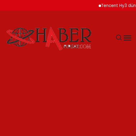
Tencent Hy3 dünya ge