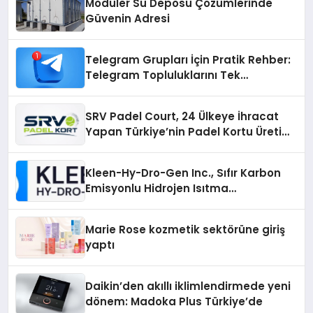
Modüler Su Deposu Çözümlerinde
Güvenin Adresi
Telegram Grupları İçin Pratik Rehber:
Telegram Topluluklarını Tek
Noktadan İnceleyin
SRV Padel Court, 24 Ülkeye İhracat
Yapan Türkiye’nin Padel Kortu Üretim
Gücü
Kleen-Hy-Dro-Gen Inc., Sıfır Karbon
Emisyonlu Hidrojen Isıtma
Teknolojisinde ISO ve TSSA
Düzenleyici Onaylarını Aldı
Marie Rose kozmetik sektörüne giriş
yaptı
Daikin’den akıllı iklimlendirmede yeni
dönem: Madoka Plus Türkiye’de