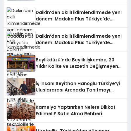
Daikin’den akıllı iklimlendirmede yeni
dönem: Madoka Plus Türkiye’de
Daikin’in kullanıcı dostu tasarımıyla
öne çıkan Madoka ailesinin yeni nesil
Daikin’den akıllı iklimlendirmede yeni
teknolojilerle donatılmış son modeli
dönem: Madoka Plus Türkiye’de
VRV kontrol ünitesi Madoka Plus
Daikin’in kullanıcı dostu tasarımıyla
Türkiye’de satışa sunuldu. Tam
öne çıkan Madoka ailesinin yeni nesil
dokunmatik ekranı, mobil uygulama
Beylikdüzü’nde Beylik İşkembe, 20
teknolojilerle donatılmış son modeli
desteği ve akıllı sensör entegrasyonu
Yıldır Kalite ve Lezzetin Değişmeyen
VRV kontrol ünitesi Madoka Plus
sayesinde iklimlendirme sistemlerinin
Adresi
Türkiye’de satışa sunuldu. Tam
yönetimini daha kolay, konforlu ve
dokunmatik ekranı, mobil uygulama
verimli hale getiriyor. Enerji
İş İnsanı Seyithan Hanoğlu Türkiye’yi
desteği ve akıllı sensör entegrasyonu
verimliliğini artırırken modern yaşam
Uluslararası Arenada Tanıtmayı
sayesinde iklimlendirme sistemlerinin
alanlarında teknolojiyi estetik ile bulu
Hedefliyor
yönetimini daha kolay, konforlu ve
verimli hale getiriyor. Enerji
Kamelya Yaptırırken Nelere Dikkat
verimliliğini artırırken modern yaşam
Edilmeli? Satın Alma Rehberi
alanlarında teknolojiyi estetik ile bulu
Mirabellix, Türkiye’den dünyaya