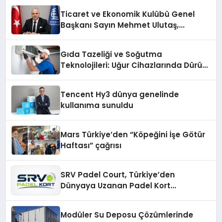
Ticaret ve Ekonomik Kulübü Genel
Başkanı Sayın Mehmet Ulutaş,
ekonomiye dair yaptığı açıklamada
şunları kaydetti:
Gıda Tazeliği ve Soğutma
Teknolojileri: Uğur Cihazlarında Dürüst
Teknik Destek Deneyimi
Tencent Hy3 dünya genelinde
kullanıma sunuldu
Mars Türkiye’den “Köpeğini İşe Götür
Haftası” çağrısı
SRV Padel Court, Türkiye’den
Dünyaya Uzanan Padel Kort
Üretiminde Güvenin Adresi
Modüler Su Deposu Çözümlerinde