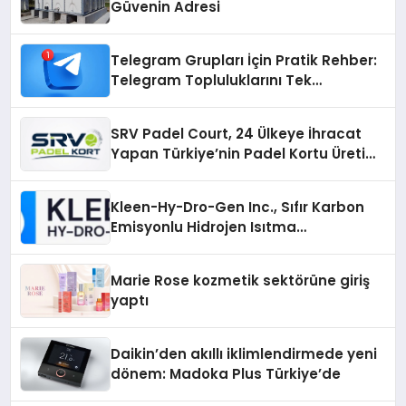
Güvenin Adresi
Telegram Grupları İçin Pratik Rehber:
Telegram Topluluklarını Tek
Noktadan İnceleyin
SRV Padel Court, 24 Ülkeye İhracat
Yapan Türkiye’nin Padel Kortu Üretim
Gücü
Kleen-Hy-Dro-Gen Inc., Sıfır Karbon
Emisyonlu Hidrojen Isıtma
Teknolojisinde ISO ve TSSA
Düzenleyici Onaylarını Aldı
Marie Rose kozmetik sektörüne giriş
yaptı
Daikin’den akıllı iklimlendirmede yeni
dönem: Madoka Plus Türkiye’de