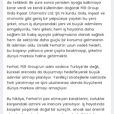
da tetikledi. Bir süre sonra yeniden ayağa kalkmaya
karar verdi ve kendi küllerinden doğarak FER Group
Gıda İnşaat Otomotiv Ltd. Şti.’ni kurdu. Gıda, inşaat ve
otomotiv gibi geniş bir yelpazeye yayılan bu yeni
şirket, onun iş dünyasındaki yeni ve büyük adımlarını
simgeliyordu. Yeni şirketi, hem iş hayatına daha
sağlam bir bakış açısıyla yaklaşmasına olanak sağladı
hem de sektörde daha güçlü bir konuma gelmesinin
ilk adımları oldu. Üstelik Ferhat’ın uzun vadeli hedefi,
bu başarıyı yalnızca yerel çapta bırakmayıp, şirketini
dünya markası haline getirmektir.
Ferhat, FER Group’un adını sadece Türkiye’de değil,
küresel arenada da duyurmayı hedefleyerek büyük
adımlar atmayı planlıyor. Yenilikçi stratejilerle sektörde
fark yaratmayı ve işini uluslararası alanda büyüterek
dünya markası olmayı amaçlıyor.
Bu hikâye, Ferhat’ın pes etmeyen karakterini, zorluklar
karşısındaki azmini ve inancını yansıtıyor. İş hayatında
kayıplar yaşamak doğal bir süreçtir, ancak asıl önemli