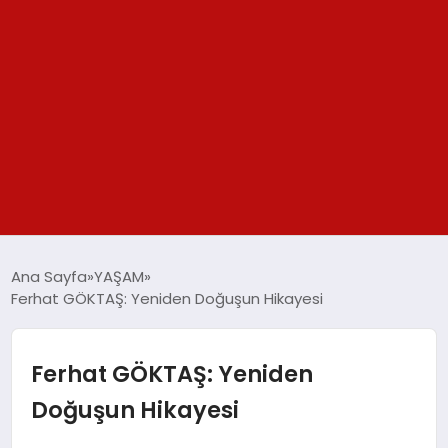
GÜNDEM
Ana Sayfa
YAŞAM
Ferhat GÖKTAŞ: Yeniden Doğuşun Hikayesi
SPOR
YAŞAM
Ferhat GÖKTAŞ: Yeniden
Doğuşun Hikayesi
TEKNOLOJİ