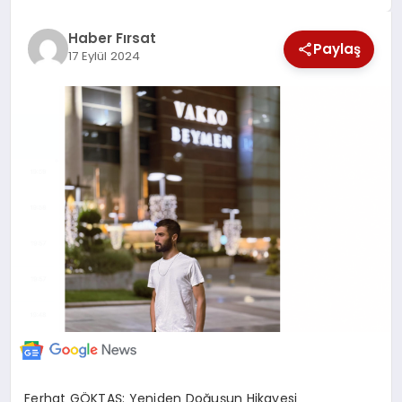
SAĞLIK
Haber Fırsat
Paylaş
17 Eylül 2024
EKONOMİ
MAGAZİN
EĞİTİM
DÜNYA
Ferhat GÖKTAŞ: Yeniden Doğuşun Hikayesi