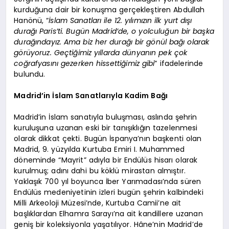
kurduğuna dair bir konuşma gerçekleştiren Abdullah
Hanönü, “
İslam Sanatları ile 12. yılımızın ilk yurt dışı
durağı Paris’ti. Bugün Madrid’de, o yolculuğun bir başka
durağındayız. Ama biz her durağı bir gönül bağı olarak
görüyoruz. Geçtiğimiz yıllarda dünyanın pek çok
coğrafyasını gezerken hissettiğimiz gibi
” ifadelerinde
bulundu.
Madrid’in İslam Sanatlarıyla Kadim Bağı
Madrid’in İslam sanatıyla buluşması, aslında şehrin
kuruluşuna uzanan eski bir tanışıklığın tazelenmesi
olarak dikkat çekti. Bugün İspanya’nın başkenti olan
Madrid, 9. yüzyılda Kurtuba Emiri I. Muhammed
döneminde “Mayrit” adıyla bir Endülüs hisarı olarak
kurulmuş; adını dahi bu köklü mirastan almıştır.
Yaklaşık 700 yıl boyunca İber Yarımadası’nda süren
Endülüs medeniyetinin izleri bugün şehrin kalbindeki
Milli Arkeoloji Müzesi’nde, Kurtuba Camii’ne ait
başlıklardan Elhamra Sarayı’na ait kandillere uzanan
geniş bir koleksiyonla yaşatılıyor. Hâne’nin Madrid’de