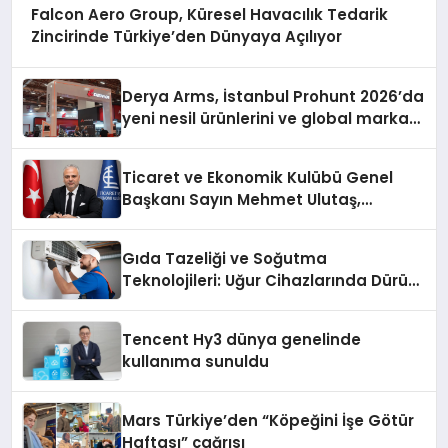
Falcon Aero Group, Küresel Havacılık Tedarik
Zincirinde Türkiye’den Dünyaya Açılıyor
Derya Arms, İstanbul Prohunt 2026’da
yeni nesil ürünlerini ve global marka
vizyonunu sergiledi
Ticaret ve Ekonomik Kulübü Genel
Başkanı Sayın Mehmet Ulutaş,
ekonomiye dair yaptığı açıklamada
şunları kaydetti:
Gıda Tazeliği ve Soğutma
Teknolojileri: Uğur Cihazlarında Dürüst
Teknik Destek Deneyimi
Tencent Hy3 dünya genelinde
kullanıma sunuldu
Mars Türkiye’den “Köpeğini İşe Götür
Haftası” çağrısı