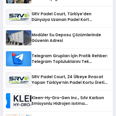
SRV Padel Court, Türkiye’den
Dünyaya Uzanan Padel Kort
Üretiminde Güvenin Adresi
Modüler Su Deposu Çözümlerinde
Güvenin Adresi
Telegram Grupları İçin Pratik Rehber:
Telegram Topluluklarını Tek
Noktadan İnceleyin
SRV Padel Court, 24 Ülkeye İhracat
Yapan Türkiye’nin Padel Kortu Üretim
Gücü
Kleen-Hy-Dro-Gen Inc., Sıfır Karbon
Emisyonlu Hidrojen Isıtma
Teknolojisinde ISO ve TSSA
Düzenleyici Onaylarını Aldı