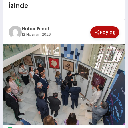
İzinde
SAĞLIK
EKONOMİ
Haber Fırsat
Paylaş
12 Haziran 2026
MAGAZİN
EĞİTİM
DÜNYA