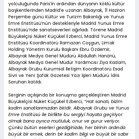
yolculuğunda Paris’in ardından dünyanın köklü kültür
başkentlerinden Madrid’e uzanan Albayrak, 11 Haziran
Perşembe günü Kültür ve Turizm Bakanlığı ve Yunus
Emre Enstitüsü’nün destekleriyle Madrid Yunus Emre
Enstitüsü’nde sanatseverleri ağırladı. Törene Madrid
Büyükelçisi Nüket Küçükel Ezberci, Madrid Yunus Emre
Enstitüsü Koordinatörü Ramazan Coşgun, Limak
Holding Yönetim Kurulu Başkanı Ebru Özdemir,
Albayrak Medya Genel Müdürü Abdullah Hanönü,
Albayrak Medya Genel Müdür Yardımcısı Ziya Kadam,
Albayrak Grubu Kurumsal İletişim Koordinatörü Esad
Sivri ve Yeni Şafak Gazetesi Yazı İşleri Müdürü İdris
Saruhan katıldı.
Serginin açılışında bir konuşma gerçekleştiren Madrid
Büyükelçisi Nüket Küçükel Ezberci, “
Hat sanatı, bizim
kadim sanatlarımızdan biridir. Albayrak Grubu ve Yunus
Emre Enstitüsü ile birlikte bu sergiyi hayata geçiriyor
olmak bana ayrıca mutluluk, onur ve gurur veriyor.
Çünkü bütün eserleri gezdiğinizde, her birinin ardında
büyük bir emek, derin bir kadim bilgi ve büyük bir sabır