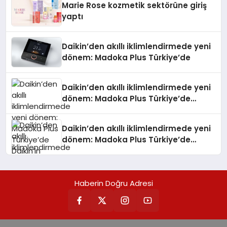
Marie Rose kozmetik sektörüne giriş
yaptı
Daikin’den akıllı iklimlendirmede yeni
dönem: Madoka Plus Türkiye’de
Daikin’den akıllı iklimlendirmede yeni
dönem: Madoka Plus Türkiye’de
Daikin’in kullanıcı dostu tasarımıyla
öne çıkan Madoka ailesinin yeni nesil
Daikin’den akıllı iklimlendirmede yeni
teknolojilerle donatılmış son modeli
dönem: Madoka Plus Türkiye’de
VRV kontrol ünitesi Madoka Plus
Daikin’in kullanıcı dostu tasarımıyla
Türkiye’de satışa sunuldu. Tam
öne çıkan Madoka ailesinin yeni nesil
dokunmatik ekranı, mobil uygulama
teknolojilerle donatılmış son modeli
desteği ve akıllı sensör entegrasyonu
Haberin Doğru Adresi
VRV kontrol ünitesi Madoka Plus
sayesinde iklimlendirme sistemlerinin
Türkiye’de satışa sunuldu. Tam
yönetimini daha kolay, konforlu ve
dokunmatik ekranı, mobil uygulama
verimli hale getiriyor. Enerji
desteği ve akıllı sensör entegrasyonu
verimliliğini artırırken modern yaşam