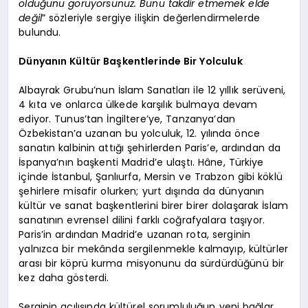
olduğunu görüyorsunuz. Bunu takdir etmemek elde
değil
” sözleriyle sergiye ilişkin değerlendirmelerde
bulundu.
Dünyanın Kültür Başkentlerinde Bir Yolculuk
Albayrak Grubu’nun İslam Sanatları ile 12 yıllık serüveni,
4 kıta ve onlarca ülkede karşılık bulmaya devam
ediyor. Tunus’tan İngiltere’ye, Tanzanya’dan
Özbekistan’a uzanan bu yolculuk, 12. yılında önce
sanatın kalbinin attığı şehirlerden Paris’e, ardından da
İspanya’nın başkenti Madrid’e ulaştı. Hâne, Türkiye
içinde İstanbul, Şanlıurfa, Mersin ve Trabzon gibi köklü
şehirlere misafir olurken; yurt dışında da dünyanın
kültür ve sanat başkentlerini birer birer dolaşarak İslam
sanatının evrensel dilini farklı coğrafyalara taşıyor.
Paris’in ardından Madrid’e uzanan rota, serginin
yalnızca bir mekânda sergilenmekle kalmayıp, kültürler
arası bir köprü kurma misyonunu da sürdürdüğünü bir
kez daha gösterdi.
Serginin açılışında kültürel sorumluluğun yeni bağlar