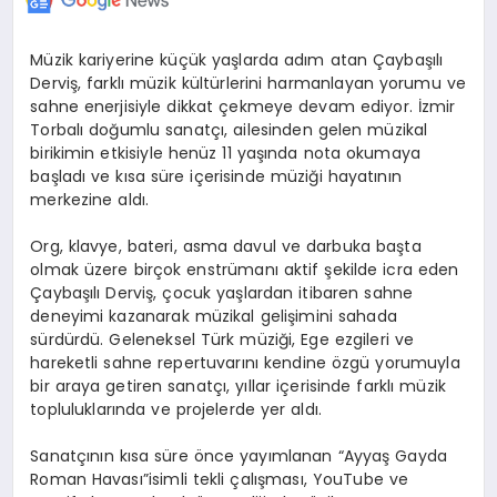
Müzik kariyerine küçük yaşlarda adım atan
Çaybaşılı
Derviş, farklı müzik kültürlerini harmanlayan yorumu ve
sahne enerjisiyle dikkat çekmeye devam ediyor. İzmir
Torbalı doğumlu sanatçı, ailesinden gelen müzikal
birikimin etkisiyle henüz 11 yaşında nota okumaya
başladı ve kısa süre içerisinde müziği hayatının
merkezine aldı.
Org, klavye, bateri, asma davul ve darbuka başta
olmak üzere birçok enstrümanı aktif şekilde icra eden
Çaybaşılı
Derviş, çocuk yaşlardan itibaren sahne
deneyimi kazanarak müzikal gelişimini sahada
sürdürdü. Geleneksel Türk müziği, Ege ezgileri ve
hareketli sahne repertuvarını kendine özgü yorumuyla
bir araya getiren sanatçı, yıllar içerisinde farklı müzik
topluluklarında ve projelerde yer aldı.
Sanatçının kısa süre önce yayımlanan
“Ayyaş Gayda
Roman Havası”
isimli tekli çalışması, YouTube ve