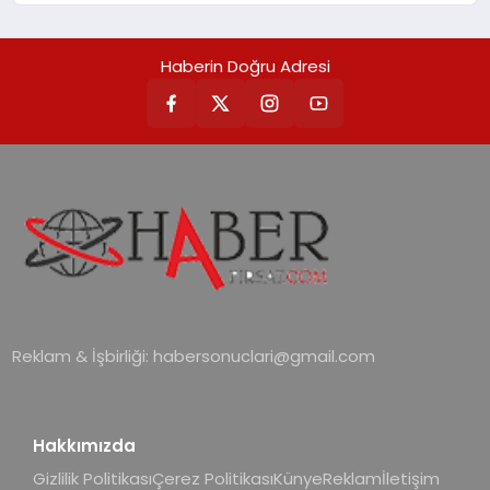
öne çıkan Madoka ailesinin yeni nesil
teknolojilerle donatılmış son modeli
Haberin Doğru Adresi
VRV kontrol ünitesi Madoka Plus
Türkiye’de satışa sunuldu. Tam
dokunmatik ekranı, mobil uygulama
desteği ve akıllı sensör entegrasyonu
sayesinde iklimlendirme sistemlerinin
yönetimini daha kolay, konforlu ve
verimli hale getiriyor. Enerji
verimliliğini artırırken modern yaşam
alanlarında teknolojiyi estetik ile bulu
Reklam & İşbirliği:
habersonuclari@gmail.com
Hakkımızda
Gizlilik Politikası
Çerez Politikası
Künye
Reklam
İletişim