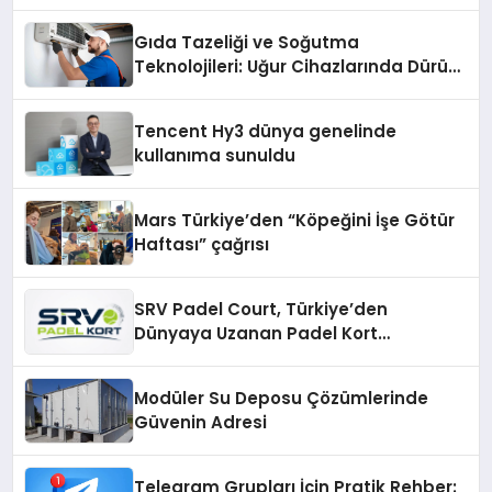
ekonomiye dair yaptığı açıklamada
şunları kaydetti:
Gıda Tazeliği ve Soğutma
Teknolojileri: Uğur Cihazlarında Dürüst
Teknik Destek Deneyimi
Tencent Hy3 dünya genelinde
kullanıma sunuldu
Mars Türkiye’den “Köpeğini İşe Götür
Haftası” çağrısı
SRV Padel Court, Türkiye’den
Dünyaya Uzanan Padel Kort
Üretiminde Güvenin Adresi
Modüler Su Deposu Çözümlerinde
Güvenin Adresi
Telegram Grupları İçin Pratik Rehber: