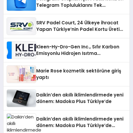
Telegram Topluluklarını Tek
Noktadan İnceleyin
SRV Padel Court, 24 Ülkeye İhracat
Yapan Türkiye’nin Padel Kortu Üretim
Gücü
Kleen-Hy-Dro-Gen Inc., Sıfır Karbon
Emisyonlu Hidrojen Isıtma
Teknolojisinde ISO ve TSSA
Düzenleyici Onaylarını Aldı
Marie Rose kozmetik sektörüne giriş
yaptı
Daikin’den akıllı iklimlendirmede yeni
dönem: Madoka Plus Türkiye’de
Daikin’den akıllı iklimlendirmede yeni
dönem: Madoka Plus Türkiye’de
Daikin’in kullanıcı dostu tasarımıyla