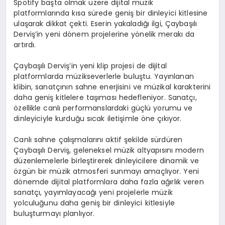
Spotify başta olmak üzere dijital müzik
platformlarında kısa sürede geniş bir dinleyici kitlesine
ulaşarak dikkat çekti. Eserin yakaladığı ilgi,
Çaybaşılı
Derviş’in yeni dönem projelerine yönelik merakı da
artırdı.
Çaybaşılı
Derviş’in yeni klip projesi de dijital
platformlarda müzikseverlerle buluştu. Yayınlanan
klibin, sanatçının sahne enerjisini ve müzikal karakterini
daha geniş kitlelere taşıması hedefleniyor. Sanatçı,
özellikle canlı performanslardaki güçlü yorumu ve
dinleyiciyle kurduğu sıcak iletişimle öne çıkıyor.
Canlı sahne çalışmalarını aktif şekilde sürdüren
Çaybaşılı
Derviş, geleneksel müzik altyapısını modern
düzenlemelerle birleştirerek dinleyicilere dinamik ve
özgün bir müzik atmosferi sunmayı amaçlıyor. Yeni
dönemde dijital platformlara daha fazla ağırlık veren
sanatçı, yayımlayacağı yeni projelerle müzik
yolculuğunu daha geniş bir dinleyici kitlesiyle
buluşturmayı planlıyor.