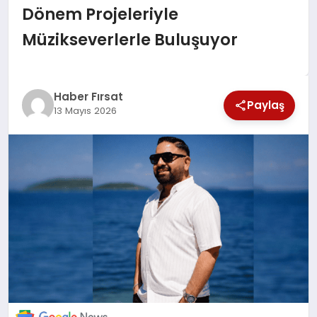
Dönem Projeleriyle
SAĞLIK
Müzikseverlerle Buluşuyor
EKONOMİ
MAGAZİN
Haber Fırsat
Paylaş
13 Mayıs 2026
EĞİTİM
DÜNYA