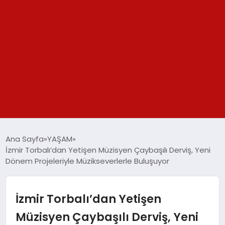
GÜNDEM
Ana Sayfa
YAŞAM
İzmir Torbalı’dan Yetişen Müzisyen Çaybaşılı Derviş, Yeni
SPOR
Dönem Projeleriyle Müzikseverlerle Buluşuyor
YAŞAM
İzmir Torbalı’dan Yetişen
TEKNOLOJİ
Müzisyen Çaybaşılı Derviş, Yeni