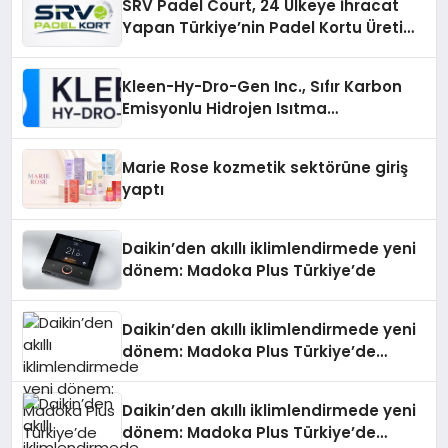
SRV Padel Court, 24 Ülkeye İhracat
Yapan Türkiye’nin Padel Kortu Üretim
Gücü
Kleen-Hy-Dro-Gen Inc., Sıfır Karbon
Emisyonlu Hidrojen Isıtma
Teknolojisinde ISO ve TSSA
Düzenleyici Onaylarını Aldı
Marie Rose kozmetik sektörüne giriş
yaptı
Daikin’den akıllı iklimlendirmede yeni
dönem: Madoka Plus Türkiye’de
Daikin’den akıllı iklimlendirmede yeni
dönem: Madoka Plus Türkiye’de
Daikin’in kullanıcı dostu tasarımıyla
öne çıkan Madoka ailesinin yeni nesil
Daikin’den akıllı iklimlendirmede yeni
teknolojilerle donatılmış son modeli
dönem: Madoka Plus Türkiye’de
VRV kontrol ünitesi Madoka Plus