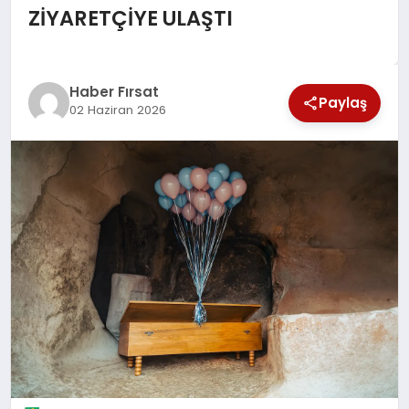
ZİYARETÇİYE ULAŞTI
SAĞLIK
EKONOMİ
Haber Fırsat
Paylaş
02 Haziran 2026
MAGAZİN
EĞİTİM
DÜNYA