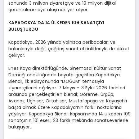
sonunda 3 milyon ziyaretçiye ve 10 milyon dijital
görüntülenmeye ulaşmak yer alıyor.
KAPADOKYA’DA 14 ÜLKEDEN 109 SANATÇIYI
BULUŞTURDU
Kapadokya, 2026 yılında yalnızca peribacaları ve
balonlarıyla değil; çağdaş sanat etkinlikleriyle de dikkat
çekiyor.
Enes Kaya direktörlüğünde, Sinemasal Kültür Sanat
Derneği öncülüğünde hayata geçirilen Kapadokya
Bienali, ilk edisyonunda “DOĞUM” temasıyla
ziyaretçilerini ağırlıyor. 7 Mayıs – 3 Eylül 2026 tarihleri
arasında gerçekleştirilen bienal; Göreme, Ürgüp,
Avanos, Uçhisar, Ortahisar, Mustafapaşa ve Kayaşehir
başta olmak üzere Kapadokya’nın farklı noktalarına
yayılıyor. Kapadokya Bienali kapsamında 14 ülkeden 109
sanatçının 101 eseri, 23 farklı mekânda sanatseverlerle
buluşuyor.