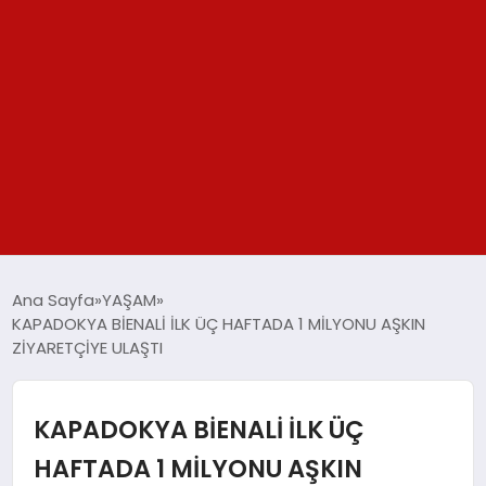
GÜNDEM
Ana Sayfa
YAŞAM
KAPADOKYA BİENALİ İLK ÜÇ HAFTADA 1 MİLYONU AŞKIN
SPOR
ZİYARETÇİYE ULAŞTI
YAŞAM
KAPADOKYA BİENALİ İLK ÜÇ
TEKNOLOJİ
HAFTADA 1 MİLYONU AŞKIN