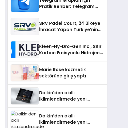
Telegram Grupları İçin
Pratik Rehber: Telegram
Topluluklarını Tek Noktadan
İnceleyin
SRV Padel Court, 24 Ülkeye
İhracat Yapan Türkiye’nin
Padel Kortu Üretim Gücü
Kleen-Hy-Dro-Gen Inc., Sıfır
Karbon Emisyonlu Hidrojen
Isıtma Teknolojisinde ISO ve
TSSA Düzenleyici Onaylarını
Marie Rose kozmetik
Aldı
sektörüne giriş yaptı
Daikin’den akıllı
iklimlendirmede yeni
dönem: Madoka Plus
Türkiye’de
Daikin’den akıllı
iklimlendirmede yeni