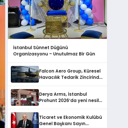
İstanbul Sünnet Düğünü
Organizasyonu – Unutulmaz Bir Gün
Falcon Aero Group, Küresel
Havacılık Tedarik Zincirinde
Türkiye’den Dünyaya
Açılıyor
Derya Arms, İstanbul
Prohunt 2026’da yeni nesil
ürünlerini ve global marka
vizyonunu sergiledi
Ticaret ve Ekonomik Kulübü
Genel Başkanı Sayın