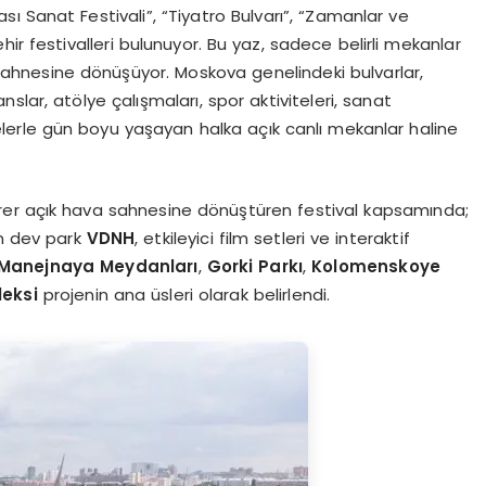
rası Sanat Festivali”, “Tiyatro Bulvarı”, “Zamanlar ve
ir festivalleri bulunuyor. Bu yaz, sadece belirli mekanlar
sahnesine dönüşüyor. Moskova genelindeki bulvarlar,
lar, atölye çalışmaları, spor aktiviteleri, sanat
erle gün boyu yaşayan halka açık canlı mekanlar haline
irer açık hava sahnesine dönüştüren festival kapsamında;
en dev park
VDNH
, etkileyici film setleri ve interaktif
 Manejnaya Meydanları
,
Gorki Parkı
,
Kolomenskoye
leksi
projenin ana üsleri olarak belirlendi.