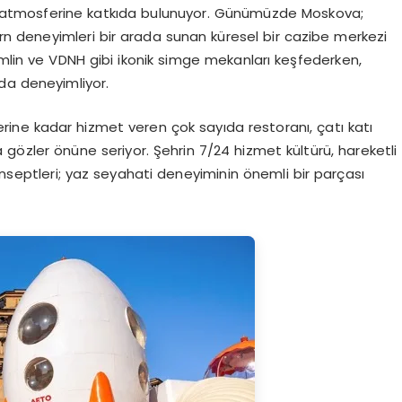
hir atmosferine katkıda bulunuyor. Günümüzde Moskova;
dern deneyimleri bir arada sunan küresel bir cazibe merkezi
remlin ve VDNH gibi ikonik simge mekanları keşfederken,
da deneyimliyor.
ine kadar hizmet veren çok sayıda restoranı, çatı katı
 gözler önüne seriyor. Şehrin 7/24 hizmet kültürü, hareketli
onseptleri; yaz seyahati deneyiminin önemli bir parçası