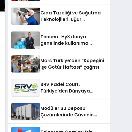
Mehmet Ulutaş, ekonomiye
dair yaptığı açıklamada
Gıda Tazeliği ve Soğutma
şunları kaydetti:
Teknolojileri: Uğur
Cihazlarında Dürüst Teknik
Destek Deneyimi
Tencent Hy3 dünya
genelinde kullanıma
sunuldu
Mars Türkiye’den “Köpeğini
İşe Götür Haftası” çağrısı
SRV Padel Court,
Türkiye’den Dünyaya
Uzanan Padel Kort
Üretiminde Güvenin Adresi
Modüler Su Deposu
Çözümlerinde Güvenin
Adresi