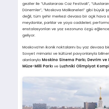
geziler ile “Uluslararası Caz Festivali”, “Uluslara
Dönemler”, “Moskova Malikaneleri” gibi büyük şeh
değil, tüm şehir merkezi devasa bir açık hava 
meydanlar, parklar ve yaya caddeleri; performans
enstalasyonları ve yaz sezonuna özgü eğlencel
geliyor.
Moskova’nın ikonik noktalarını bu yaz devasa b
Sovyet mimarisi ve kültürel pavyonlarıyla bilin
alanlarıyla
Moskino Sinema Parkı
,
Devrim ve
Müze-Milli Parkı
ve
Luzhniki Olimpiyat Komp