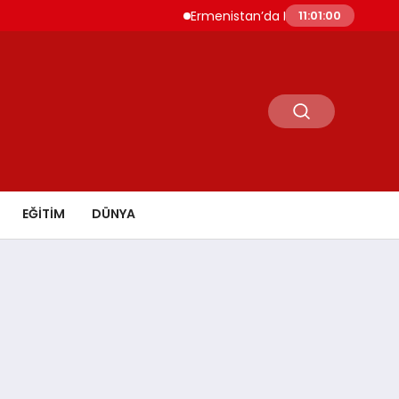
Ermenistan’da Nikol Paşinyan Yeniden Başba
11:01:02
EĞİTİM
DÜNYA