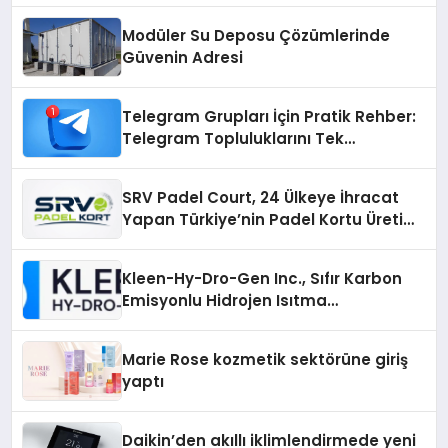
Modüler Su Deposu Çözümlerinde
Güvenin Adresi
Telegram Grupları İçin Pratik Rehber:
Telegram Topluluklarını Tek
Noktadan İnceleyin
SRV Padel Court, 24 Ülkeye İhracat
Yapan Türkiye’nin Padel Kortu Üretim
Gücü
Kleen-Hy-Dro-Gen Inc., Sıfır Karbon
Emisyonlu Hidrojen Isıtma
Teknolojisinde ISO ve TSSA
Düzenleyici Onaylarını Aldı
Marie Rose kozmetik sektörüne giriş
yaptı
Daikin’den akıllı iklimlendirmede yeni