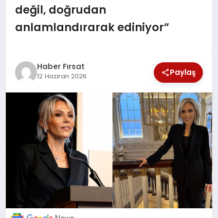
değil, doğrudan
SAĞLIK
anlamlandırarak ediniyor”
EKONOMİ
MAGAZİN
Haber Fırsat
Paylaş
12 Haziran 2026
EĞİTİM
DÜNYA