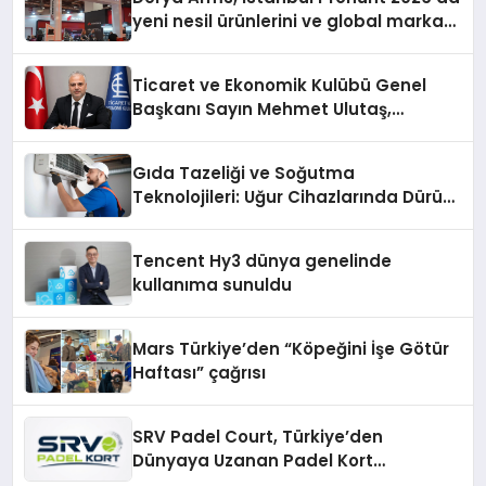
yeni nesil ürünlerini ve global marka
vizyonunu sergiledi
Ticaret ve Ekonomik Kulübü Genel
Başkanı Sayın Mehmet Ulutaş,
ekonomiye dair yaptığı açıklamada
şunları kaydetti:
Gıda Tazeliği ve Soğutma
Teknolojileri: Uğur Cihazlarında Dürüst
Teknik Destek Deneyimi
Tencent Hy3 dünya genelinde
kullanıma sunuldu
Mars Türkiye’den “Köpeğini İşe Götür
Haftası” çağrısı
SRV Padel Court, Türkiye’den
Dünyaya Uzanan Padel Kort
Üretiminde Güvenin Adresi