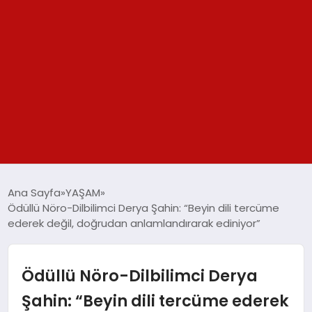
GÜNDEM
Ana Sayfa
YAŞAM
Ödüllü Nöro-Dilbilimci Derya Şahin: “Beyin dili tercüme
SPOR
ederek değil, doğrudan anlamlandırarak ediniyor”
YAŞAM
Ödüllü Nöro-Dilbilimci Derya
TEKNOLOJİ
Şahin: “Beyin dili tercüme ederek