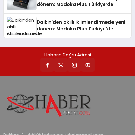
dönem: Madoka Plus Türkiye’de
Daikin’den akıllı iklimlendirmede yeni
dönem: Madoka Plus Türkiye’de
Daikin’in kullanıcı dostu tasarımıyla
öne çıkan Madoka ailesinin yeni nesil
teknolojilerle donatılmış son modeli
Haberin Doğru Adresi
VRV kontrol ünitesi Madoka Plus
Türkiye’de satışa sunuldu. Tam
dokunmatik ekranı, mobil uygulama
desteği ve akıllı sensör entegrasyonu
sayesinde iklimlendirme sistemlerinin
yönetimini daha kolay, konforlu ve
verimli hale getiriyor. Enerji
verimliliğini artırırken modern yaşam
alanlarında teknolojiyi estetik ile bulu
Reklam & İşbirliği:
habersonuclari@gmail.com