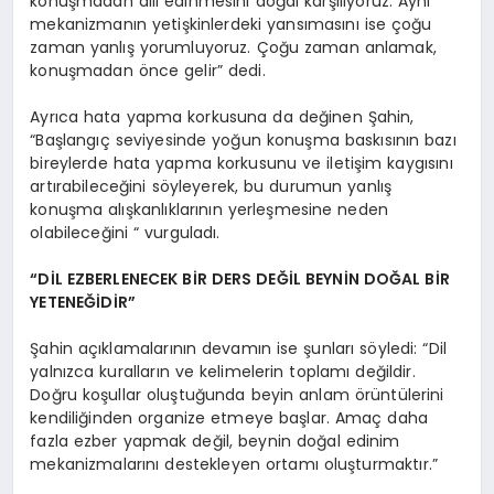
konuşmadan dili edinmesini doğal karşılıyoruz. Aynı
mekanizmanın yetişkinlerdeki yansımasını ise çoğu
zaman yanlış yorumluyoruz. Çoğu zaman anlamak,
konuşmadan önce gelir” dedi.
Ayrıca hata yapma korkusuna da değinen Şahin,
“Başlangıç seviyesinde yoğun konuşma baskısının bazı
bireylerde hata yapma korkusunu ve iletişim kaygısını
artırabileceğini söyleyerek, bu durumun yanlış
konuşma alışkanlıklarının yerleşmesine neden
olabileceğini “ vurguladı.
“DİL EZBERLENECEK BİR DERS DEĞİL BEYNİN DOĞAL BİR
YETENEĞİDİR”
Şahin açıklamalarının devamın ise şunları söyledi: “Dil
yalnızca kuralların ve kelimelerin toplamı değildir.
Doğru koşullar oluştuğunda beyin anlam örüntülerini
kendiliğinden organize etmeye başlar. Amaç daha
fazla ezber yapmak değil, beynin doğal edinim
mekanizmalarını destekleyen ortamı oluşturmaktır.”