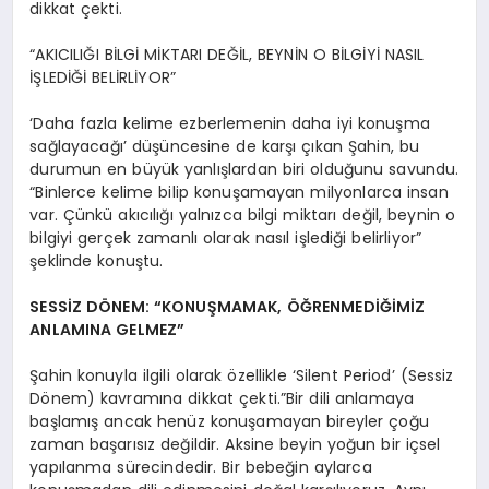
dikkat çekti.
“AKICILIĞI BİLGİ MİKTARI DEĞİL, BEYNİN O BİLGİYİ NASIL
İŞLEDİĞİ BELİRLİYOR”
‘Daha fazla kelime ezberlemenin daha iyi konuşma
sağlayacağı’ düşüncesine de karşı çıkan Şahin, bu
durumun en büyük yanlışlardan biri olduğunu savundu.
“Binlerce kelime bilip konuşamayan milyonlarca insan
var. Çünkü akıcılığı yalnızca bilgi miktarı değil, beynin o
bilgiyi gerçek zamanlı olarak nasıl işlediği belirliyor”
şeklinde konuştu.
SESSİZ DÖNEM: “KONUŞMAMAK, ÖĞRENMEDİĞİMİZ
ANLAMINA GELMEZ”
Şahin konuyla ilgili olarak özellikle ‘Silent Period’ (Sessiz
Dönem) kavramına dikkat çekti.”Bir dili anlamaya
başlamış ancak henüz konuşamayan bireyler çoğu
zaman başarısız değildir. Aksine beyin yoğun bir içsel
yapılanma sürecindedir. Bir bebeğin aylarca