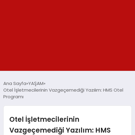
GÜNDEM
Ana Sayfa
YAŞAM
Otel İşletmecilerinin Vazgeçemediği Yazılım: HMS Otel
SPOR
Programı
YAŞAM
Otel İşletmecilerinin
TEKNOLOJİ
Vazgeçemediği Yazılım: HMS