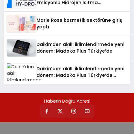
Emisyonlu Hidrojen Isıtma
Teknolojisinde ISO ve TSSA
Düzenleyici Onaylarını Aldı
Marie Rose kozmetik sektörüne giriş
yaptı
Daikin’den akıllı iklimlendirmede yeni
dönem: Madoka Plus Türkiye’de
Daikin’den akıllı iklimlendirmede yeni
dönem: Madoka Plus Türkiye’de
Daikin’in kullanıcı dostu tasarımıyla
öne çıkan Madoka ailesinin yeni nesil
teknolojilerle donatılmış son modeli
Haberin Doğru Adresi
VRV kontrol ünitesi Madoka Plus
Türkiye’de satışa sunuldu. Tam
dokunmatik ekranı, mobil uygulama
desteği ve akıllı sensör entegrasyonu
sayesinde iklimlendirme sistemlerinin