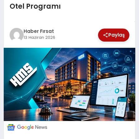
Otel Programı
SAĞLIK
EKONOMİ
Haber Fırsat
Paylaş
13 Haziran 2026
MAGAZİN
EĞİTİM
DÜNYA