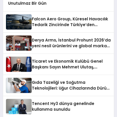
Unutulmaz Bir Gün
Falcon Aero Group, Küresel Havacılık
Tedarik Zincirinde Türkiye’den
Dünyaya Açılıyor
Derya Arms, İstanbul Prohunt 2026’da
yeni nesil ürünlerini ve global marka
vizyonunu sergiledi
Ticaret ve Ekonomik Kulübü Genel
Başkanı Sayın Mehmet Ulutaş,
ekonomiye dair yaptığı açıklamada
şunları kaydetti:
Gıda Tazeliği ve Soğutma
Teknolojileri: Uğur Cihazlarında Dürüst
Teknik Destek Deneyimi
Tencent Hy3 dünya genelinde
kullanıma sunuldu