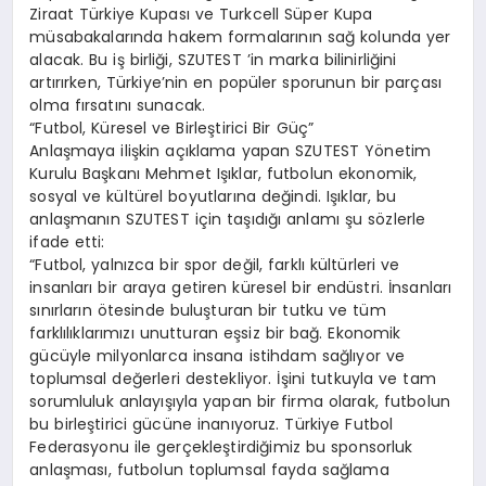
Ziraat Türkiye Kupası ve Turkcell Süper Kupa
müsabakalarında hakem formalarının sağ kolunda yer
alacak. Bu iş birliği, SZUTEST ’in marka bilinirliğini
artırırken, Türkiye’nin en popüler sporunun bir parçası
olma fırsatını sunacak.
“Futbol, Küresel ve Birleştirici Bir Güç”
Anlaşmaya ilişkin açıklama yapan SZUTEST Yönetim
Kurulu Başkanı Mehmet Işıklar, futbolun ekonomik,
sosyal ve kültürel boyutlarına değindi. Işıklar, bu
anlaşmanın SZUTEST için taşıdığı anlamı şu sözlerle
ifade etti:
“Futbol, yalnızca bir spor değil, farklı kültürleri ve
insanları bir araya getiren küresel bir endüstri. İnsanları
sınırların ötesinde buluşturan bir tutku ve tüm
farklılıklarımızı unutturan eşsiz bir bağ. Ekonomik
gücüyle milyonlarca insana istihdam sağlıyor ve
toplumsal değerleri destekliyor. İşini tutkuyla ve tam
sorumluluk anlayışıyla yapan bir firma olarak, futbolun
bu birleştirici gücüne inanıyoruz. Türkiye Futbol
Federasyonu ile gerçekleştirdiğimiz bu sponsorluk
anlaşması, futbolun toplumsal fayda sağlama