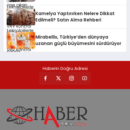
sayesinde iklimlendirme sistemlerinin
alanlarında teknolojiyi estetik ile bulu
Hedefliyor
yönetimini daha kolay, konforlu ve
verimli hale getiriyor. Enerji
Kamelya Yaptırırken Nelere Dikkat
verimliliğini artırırken modern yaşam
Edilmeli? Satın Alma Rehberi
alanlarında teknolojiyi estetik ile bulu
Mirabellix, Türkiye’den dünyaya
uzanan güçlü büyümesini sürdürüyor
Haberin Doğru Adresi