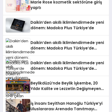
Marie Rose kozmetik sektörüne giriş
yaptı
Daikin’den akıllı iklimlendirmede yeni
dönem: Madoka Plus Türkiye’de
Daikin’den akıllı iklimlendirmede yeni
dönem: Madoka Plus Türkiye’de
Daikin’in kullanıcı dostu tasarımıyla
öne çıkan Madoka ailesinin yeni nesil
Daikin’den akıllı iklimlendirmede yeni
teknolojilerle donatılmış son modeli
dönem: Madoka Plus Türkiye’de
VRV kontrol ünitesi Madoka Plus
Daikin’in kullanıcı dostu tasarımıyla
Türkiye’de satışa sunuldu. Tam
öne çıkan Madoka ailesinin yeni nesil
dokunmatik ekranı, mobil uygulama
Beylikdüzü’nde Beylik İşkembe, 20
teknolojilerle donatılmış son modeli
desteği ve akıllı sensör entegrasyonu
Yıldır Kalite ve Lezzetin Değişmeyen
VRV kontrol ünitesi Madoka Plus
sayesinde iklimlendirme sistemlerinin
Adresi
Türkiye’de satışa sunuldu. Tam
yönetimini daha kolay, konforlu ve
dokunmatik ekranı, mobil uygulama
verimli hale getiriyor. Enerji
İş İnsanı Seyithan Hanoğlu Türkiye’yi
desteği ve akıllı sensör entegrasyonu
verimliliğini artırırken modern yaşam
Uluslararası Arenada Tanıtmayı