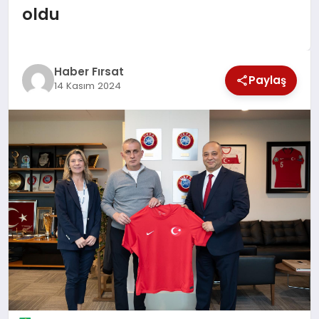
oldu
SAĞLIK
EKONOMİ
Haber Fırsat
Paylaş
14 Kasım 2024
MAGAZİN
EĞİTİM
DÜNYA