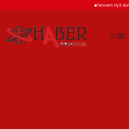
Tencent Hy3 dünya ge