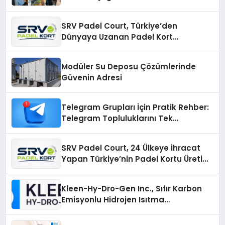
SRV Padel Court, Türkiye’den
Dünyaya Uzanan Padel Kort
Üretiminde Güvenin Adresi
Modüler Su Deposu Çözümlerinde
Güvenin Adresi
Telegram Grupları İçin Pratik Rehber:
Telegram Topluluklarını Tek
Noktadan İnceleyin
SRV Padel Court, 24 Ülkeye İhracat
Yapan Türkiye’nin Padel Kortu Üretim
Gücü
Kleen-Hy-Dro-Gen Inc., Sıfır Karbon
Emisyonlu Hidrojen Isıtma
Teknolojisinde ISO ve TSSA
Düzenleyici Onaylarını Aldı