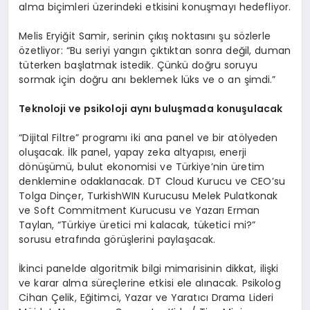
alma biçimleri üzerindeki etkisini konuşmayı hedefliyor.
Melis Eryiğit Samir, serinin çıkış noktasını şu sözlerle
özetliyor: “Bu seriyi yangın çıktıktan sonra değil, duman
tüterken başlatmak istedik. Çünkü doğru soruyu
sormak için doğru anı beklemek lüks ve o an şimdi.”
Teknoloji ve psikoloji aynı buluşmada konuşulacak
“Dijital Filtre” programı iki ana panel ve bir atölyeden
oluşacak. İlk panel, yapay zeka altyapısı, enerji
dönüşümü, bulut ekonomisi ve Türkiye’nin üretim
denklemine odaklanacak. DT Cloud Kurucu ve CEO’su
Tolga Dinçer, TurkishWIN Kurucusu Melek Pulatkonak
ve Soft Commitment Kurucusu ve Yazarı Erman
Taylan, “Türkiye üretici mi kalacak, tüketici mi?”
sorusu etrafında görüşlerini paylaşacak.
İkinci panelde algoritmik bilgi mimarisinin dikkat, ilişki
ve karar alma süreçlerine etkisi ele alınacak. Psikolog
Cihan Çelik, Eğitimci, Yazar ve Yaratıcı Drama Lideri