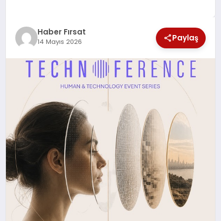
SAĞLIK
Haber Fırsat
EKONOMİ
Paylaş
14 Mayıs 2026
MAGAZİN
EĞİTİM
DÜNYA