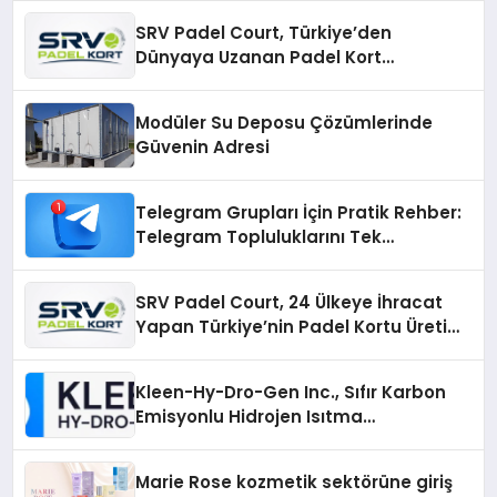
SRV Padel Court, Türkiye’den
Dünyaya Uzanan Padel Kort
Üretiminde Güvenin Adresi
Modüler Su Deposu Çözümlerinde
Güvenin Adresi
Telegram Grupları İçin Pratik Rehber:
Telegram Topluluklarını Tek
Noktadan İnceleyin
SRV Padel Court, 24 Ülkeye İhracat
Yapan Türkiye’nin Padel Kortu Üretim
Gücü
Kleen-Hy-Dro-Gen Inc., Sıfır Karbon
Emisyonlu Hidrojen Isıtma
Teknolojisinde ISO ve TSSA
Düzenleyici Onaylarını Aldı
Marie Rose kozmetik sektörüne giriş