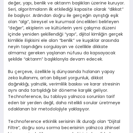
değer, yapı, benlik ve aktarım başlıkları üzerine kuruyor.
Seri, algoritmaların ilk etkilediği kapasite olarak “dikkat”
ile başlıyor. Ardından doğru ile gerçeğin ayrıştığı eşik
olan “algı”, bireysel ve kurumsal öncelikleri belirleyen
“değer”, ekiplerin ve kültürlerin yeni çalışma düzeni
içinde yeniden şekillendiği “yapı”, dijital kimliğin gerçek
kimlikle ilişkisini ele alan “benlik” ve kuşaklar arasında
neyin taşındığını sorgulayan ve özellikle dikkate
almamız gereken yaşlanan nüfusu da kapsayacak
şekilde “aktarım” başlıklarıyla devam edecek.
Bu çerçeve, özellikle iş dünyasında hızlanan yapay
zeka kullanımı, artan bilişsel yorgunluk, dikkat
dağınıklığı, yalnızlık, verimlilik baskısı ve karar stresinin
aynı anda tartışıldığı bir döneme karşılık geliyor.
Technoference, bu tabloya yalnızca sorunları tarif
eden bir yerden değil, daha nitelikli sorular üretmeye
odaklanan bir metodolojiyle yaklaşıyor.
Technoference etkinlik serisinin ilk durağı olan “Dijital
Filtre”, doğru soru sorma becerisinin yalnızca zihinsel