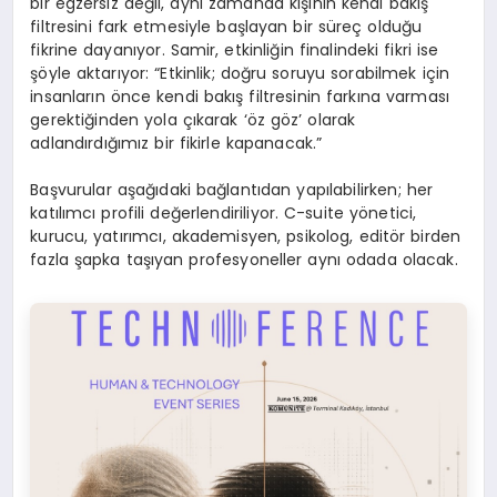
bir egzersiz değil, aynı zamanda kişinin kendi bakış
filtresini fark etmesiyle başlayan bir süreç olduğu
fikrine dayanıyor. Samir, etkinliğin finalindeki fikri ise
şöyle aktarıyor: “Etkinlik; doğru soruyu sorabilmek için
insanların önce kendi bakış filtresinin farkına varması
gerektiğinden yola çıkarak ‘öz göz’ olarak
adlandırdığımız bir fikirle kapanacak.”
Başvurular aşağıdaki bağlantıdan yapılabilirken; her
katılımcı profili değerlendiriliyor. C-suite yönetici,
kurucu, yatırımcı, akademisyen, psikolog, editör birden
fazla şapka taşıyan profesyoneller aynı odada olacak.