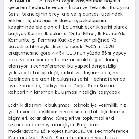
İSTANBUL —
Lâl Project organizasyonunda hayata
geçirilen Technoference – İnsan ve Teknoloji Buluşma
Serisi, teknolojinin birey, aile ve iş dünyası üzerindeki
etkilerini iş stratejisi ile davranış psikolojisinin
kesişiminde ele alan altı bölümlük etkinlik serisi olarak
başlıyor. Serinin ilk bölümü “Dijital Filtre”, 15 Haziran’da
Komünite @ Terminal Kadıköy ev sahipliğinde 75
davetli katılımcıyla düzenlenecek. PwC’nin 2026
araştırmasına göre 4.454 CEO’nun yüzde 56’sı yapay
zekâ yatırımlarından henüz anlamlı bir geri dönüş
alamıyor. Technoference, bu yapısal dengesizliği
yalnızca teknoloji değil, dikkat ve düşünme biçimi
üzerinden ele alan ilk buluşma serisi. Technoference
aynı zamanda, Türkiye’nin ilk Doğru Soru Sorma
Rehberi’nin lansman buluşması niteliğini taşıyacak.
Etkinlik dizisinin ilk buluşması, teknolojiye verimlilik, hız
ya da yenilik başlıklarının yanı sıra; dikkat, ilişki kurma
biçimleri, karar alma süreçleri ve toplumsal etki
üzerinden bakmayı amaçlıyor. Programın
moderasyonu Lâl Project Kurucusu ve Technoference
Küratörü Melis Eryiğit Samir tarafından yürütülüyor.