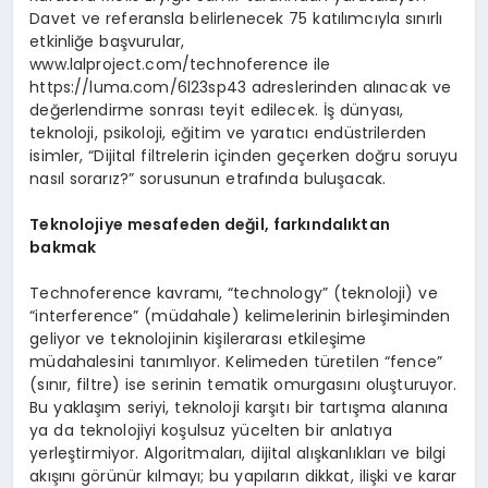
Davet ve referansla belirlenecek 75 katılımcıyla sınırlı
etkinliğe başvurular,
www.lalproject.com/technoference ile
https://luma.com/6l23sp43 adreslerinden alınacak ve
değerlendirme sonrası teyit edilecek. İş dünyası,
teknoloji, psikoloji, eğitim ve yaratıcı endüstrilerden
isimler, “Dijital filtrelerin içinden geçerken doğru soruyu
nasıl sorarız?” sorusunun etrafında buluşacak.
Teknolojiye mesafeden değil, farkı
ndalıktan
bakmak
Technoference kavramı, “technology” (teknoloji) ve
“interference” (müdahale) kelimelerinin birleşiminden
geliyor ve teknolojinin kişilerarası etkileşime
müdahalesini tanımlıyor. Kelimeden türetilen “fence”
(sınır, filtre) ise serinin tematik omurgasını oluşturuyor.
Bu yaklaşım seriyi, teknoloji karşıtı bir tartışma alanına
ya da teknolojiyi koşulsuz yücelten bir anlatıya
yerleştirmiyor. Algoritmaları, dijital alışkanlıkları ve bilgi
akışını görünür kılmayı; bu yapıların dikkat, ilişki ve karar