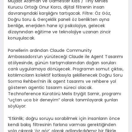
Müjdat Ataman ve Gamester Kids / Tiny Minies
Kurucu Ortağı Onur Karcı, dijital filtrenin insan
davranışındaki karşılığını tartışacak. Filtre: Öz Göz,
Doğru Soru & Gerçeklik paneli öz benlikten ayna
benliğe, enerjiden hane içi psikolojiye, gelecek
dizaynından eğitime ve teknolojiye uzanan zincir
konuşulacak.
Panellerin ardından Claude Community
Ambassadors’un yürüteceği Claude ile Agent Tasarımı
atölyesinde, günün tartışmalarından doğan soruları
canlı uygulamaya dönüşecek. Programın somut çıktısı,
katılımcıların kolektif katkısıyla şekillenecek Doğru Soru
Sorma Rehberi’nin ilk agent tasarımı ve rehbere yol
gösteren agentic tasarım süreci olacak.
Technoference Küratörü Melis Eryiğit Samir, programı
“uçtan uca bir deneyim” olarak tanımlayarak şunları
söylüyor:
“Etkinlik; doğru soruyu sorabilmek için insanların önce
kendi bakış filtresinin farkına varması gerektiğinden
yola çıkarak ‘öz göz’ olarak adlandırdığımız bir fikirle