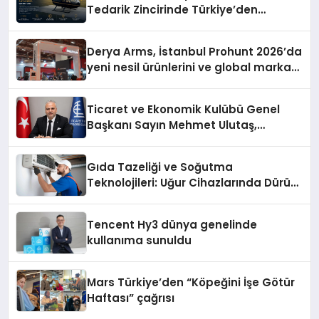
Tedarik Zincirinde Türkiye’den
Dünyaya Açılıyor
Derya Arms, İstanbul Prohunt 2026’da
yeni nesil ürünlerini ve global marka
vizyonunu sergiledi
Ticaret ve Ekonomik Kulübü Genel
Başkanı Sayın Mehmet Ulutaş,
ekonomiye dair yaptığı açıklamada
şunları kaydetti:
Gıda Tazeliği ve Soğutma
Teknolojileri: Uğur Cihazlarında Dürüst
Teknik Destek Deneyimi
Tencent Hy3 dünya genelinde
kullanıma sunuldu
Mars Türkiye’den “Köpeğini İşe Götür
Haftası” çağrısı