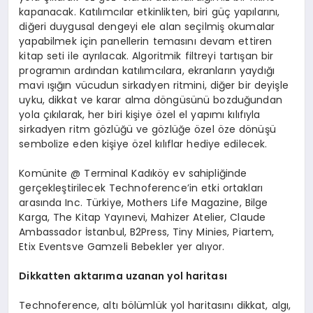
kapanacak. Katılımcılar etkinlikten, biri güç yapılarını,
diğeri duygusal dengeyi ele alan seçilmiş okumalar
yapabilmek için panellerin temasını devam ettiren
kitap seti ile ayrılacak. Algoritmik filtreyi tartışan bir
programın ardından katılımcılara, ekranların yaydığı
mavi ışığın vücudun sirkadyen ritmini, diğer bir deyişle
uyku, dikkat ve karar alma döngüsünü bozduğundan
yola çıkılarak, her biri kişiye özel el yapımı kılıfıyla
sirkadyen ritm gözlüğü ve gözlüğe özel öze dönüşü
sembolize eden kişiye özel kılıflar hediye edilecek.
Komünite @ Terminal Kadıköy ev sahipliğinde
gerçekleştirilecek Technoference’in etki ortakları
arasında Inc. Türkiye, Mothers Life Magazine, Bilge
Karga, The Kitap Yayınevi, Mahizer Atelier, Claude
Ambassador İstanbul, B2Press, Tiny Minies, Piartem,
Etix Eventsve Gamzeli Bebekler yer alıyor.
Dikkatten aktarıma uzanan yol haritası
Technoference, altı bölümlük yol haritasını dikkat, algı,