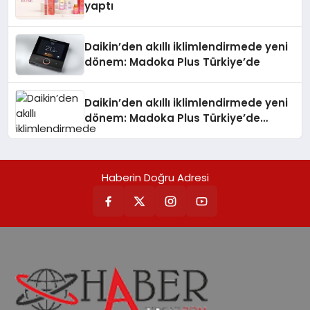
yaptı
Daikin’den akıllı iklimlendirmede yeni
dönem: Madoka Plus Türkiye’de
Daikin’den akıllı iklimlendirmede yeni
dönem: Madoka Plus Türkiye’de
Daikin’in kullanıcı dostu tasarımıyla
öne çıkan Madoka ailesinin yeni nesil
teknolojilerle donatılmış son modeli
Haberin Doğru Adresi
VRV kontrol ünitesi Madoka Plus
Türkiye’de satışa sunuldu. Tam
dokunmatik ekranı, mobil uygulama
desteği ve akıllı sensör entegrasyonu
sayesinde iklimlendirme sistemlerinin
yönetimini daha kolay, konforlu ve
verimli hale getiriyor. Enerji
verimliliğini artırırken modern yaşam
alanlarında teknolojiyi estetik ile bulu