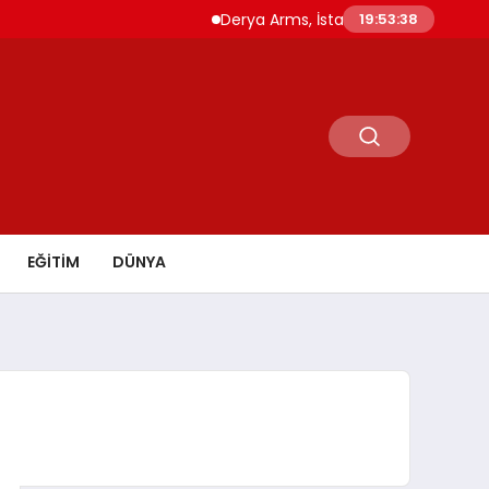
Derya Arms, İstanbul Prohunt 2026’da yeni 
19:53:39
EĞİTİM
DÜNYA