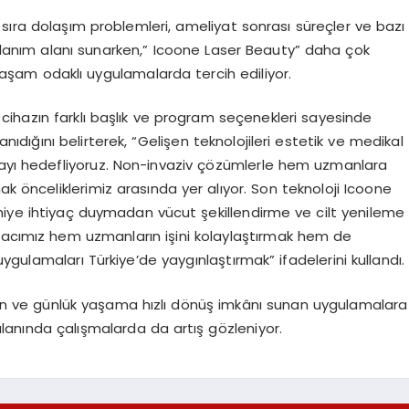
sıra dolaşım problemleri, ameliyat sonrası süreçler ve bazı
ullanım alanı sunarken,” Icoone Laser Beauty” daha çok
ı yaşam odaklı uygulamalarda tercih ediliyor.
ihazın farklı başlık ve program seçenekleri sayesinde
nıdığını belirterek, “Gelişen teknolojileri estetik ve medikal
mayı hedefliyoruz. Non-invaziv çözümlerle hem uzmanlara
ak önceliklerimiz arasında yer alıyor. Son teknoloji Icoone
hiye ihtiyaç duymadan vücut şekillendirme ve cilt yenileme
macımız hem uzmanların işini kolaylaştırmak hem de
 uygulamaları Türkiye’de yaygınlaştırmak” ifadelerini kullandı.
ayan ve günlük yaşama hızlı dönüş imkânı sunan uygulamalara
 alanında çalışmalarda da artış gözleniyor.