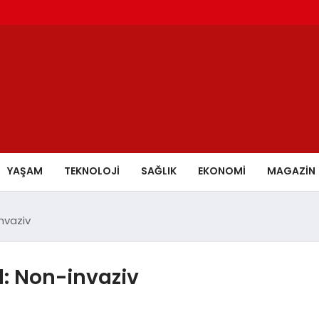
YAŞAM
TEKNOLOJİ
SAĞLIK
EKONOMİ
MAGAZİN
nvaziv
d: Non-invaziv