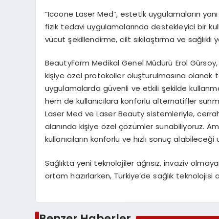
“Icoone Laser Med”, estetik uygulamaların yanı 
fizik tedavi uygulamalarında destekleyici bir k
vücut şekillendirme, cilt sıkılaştırma ve sağlıkl
BeautyForm Medikal Genel Müdürü Erol Gürsoy, c
kişiye özel protokoller oluşturulmasına olanak ta
uygulamalarda güvenli ve etkili şekilde kullan
hem de kullanıcılara konforlu alternatifler sunm
Laser Med ve Laser Beauty sistemleriyle, cerra
alanında kişiye özel çözümler sunabiliyoruz. A
kullanıcıların konforlu ve hızlı sonuç alabileceği
Sağlıkta yeni teknolojiler ağrısız, invaziv olm
ortam hazırlarken, Türkiye’de sağlık teknolojisi
Benzer Haberler