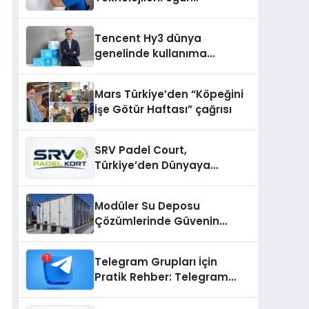
Cihazlarında Dürüst Teknik
Destek Deneyimi
Tencent Hy3 dünya
genelinde kullanıma
sunuldu
Mars Türkiye’den “Köpeğini
İşe Götür Haftası” çağrısı
SRV Padel Court,
Türkiye’den Dünyaya
Uzanan Padel Kort
Üretiminde Güvenin Adresi
Modüler Su Deposu
Çözümlerinde Güvenin
Adresi
Telegram Grupları İçin
Pratik Rehber: Telegram
Topluluklarını Tek Noktadan
İnceleyin