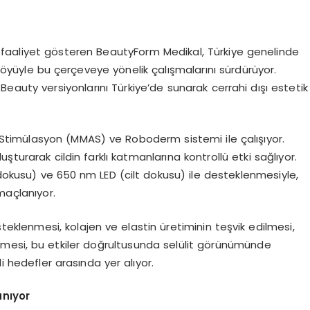
 faaliyet gösteren BeautyForm Medikal, Türkiye genelinde
tföyüyle bu çerçeveye yönelik çalışmalarını sürdürüyor.
 Beauty versiyonlarını Türkiye’de sunarak cerrahi dışı estetik
ar Stimülasyon (MMAS) ve Roboderm sistemi ile çalışıyor.
turarak cildin farklı katmanlarına kontrollü etki sağlıyor.
okusu) ve 650 nm LED (cilt dokusu) ile desteklenmesiyle,
maçlanıyor.
teklenmesi, kolajen ve elastin üretiminin teşvik edilmesi,
irilmesi, bu etkiler doğrultusunda selülit görünümünde
i hedefler arasında yer alıyor.
anıyor