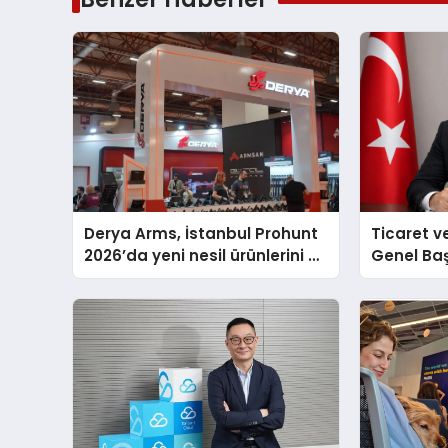
Derya Arms, İstanbul Prohunt
Ticaret v
2026’da yeni nesil ürünlerini ve
Genel Ba
global marka vizyonunu
Ulutaş, e
sergiledi
açıklamad