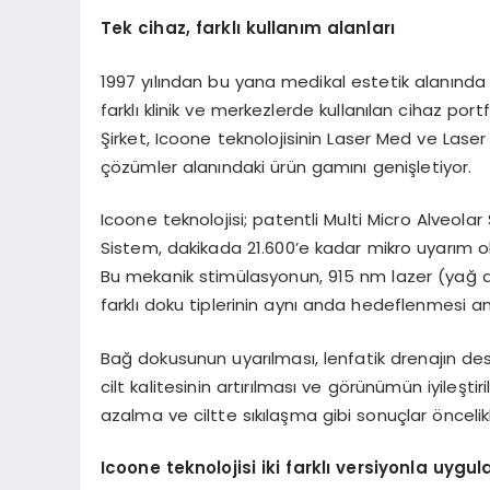
Tek cihaz, farklı kullanım alanları
1997 yılından bu yana medikal estetik alanında
farklı klinik ve merkezlerde kullanılan cihaz por
Şirket, Icoone teknolojisinin Laser Med ve Laser
çözümler alanındaki ürün gamını genişletiyor.
Icoone teknolojisi; patentli Multi Micro Alveol
Sistem, dakikada 21.600’e kadar mikro uyarım oluş
Bu mekanik stimülasyonun, 915 nm lazer (yağ d
farklı doku tiplerinin aynı anda hedeflenmesi a
Bağ dokusunun uyarılması, lenfatik drenajın des
cilt kalitesinin artırılması ve görünümün iyileşt
azalma ve ciltte sıkılaşma gibi sonuçlar öncelikl
Icoone teknolojisi iki farklı versiyonla uygul