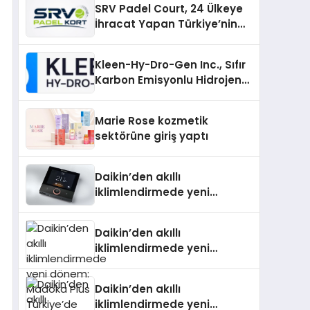
SRV Padel Court, 24 Ülkeye
İhracat Yapan Türkiye’nin
Padel Kortu Üretim Gücü
Kleen-Hy-Dro-Gen Inc., Sıfır
Karbon Emisyonlu Hidrojen
Isıtma Teknolojisinde ISO ve
TSSA Düzenleyici Onaylarını
Marie Rose kozmetik
Aldı
sektörüne giriş yaptı
Daikin’den akıllı
iklimlendirmede yeni
dönem: Madoka Plus
Türkiye’de
Daikin’den akıllı
iklimlendirmede yeni
dönem: Madoka Plus
Türkiye’de Daikin’in kullanıcı
Daikin’den akıllı
dostu tasarımıyla öne çıkan
iklimlendirmede yeni
Madoka ailesinin yeni nesil