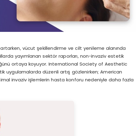
 artarken, vücut şekillendirme ve cilt yenileme alanında
 yıllarda yayımlanan sektör raporları, non-invaziv estetik
ğünü ortaya koyuyor. International Society of Aesthetic
tetik uygulamalarda düzenli artış gözlenirken; American
inimal invaziv işlemlerin hasta konforu nedeniyle daha fazla