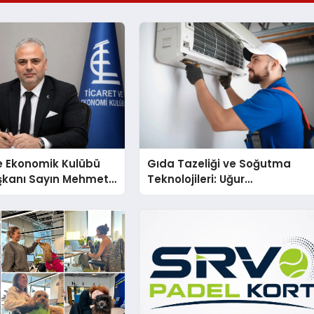
e Ekonomik Kulübü
Gıda Tazeliği ve Soğutma
şkanı Sayın Mehmet
Teknolojileri: Uğur
konomiye dair yaptığı
Cihazlarında Dürüst Teknik
a şunları kaydetti:
Destek Deneyimi