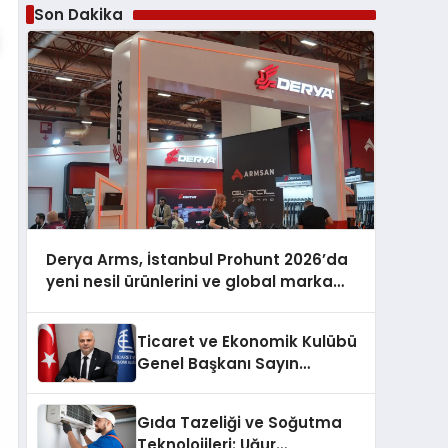
Son Dakika
Derya Arms, İstanbul Prohunt 2026’da
yeni nesil ürünlerini ve global marka
vizyonunu sergiledi
Ticaret ve Ekonomik Kulübü
Genel Başkanı Sayın
Mehmet Ulutaş, ekonomiye
dair yaptığı açıklamada
Gıda Tazeliği ve Soğutma
şunları kaydetti:
Teknolojileri: Uğur