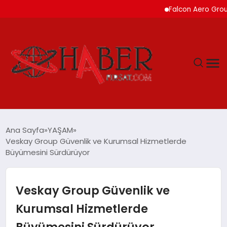
Falcon Aero Group, Küres
GÜNDEM
Ana Sayfa
YAŞAM
Veskay Group Güvenlik ve Kurumsal Hizmetlerde
SPOR
Büyümesini Sürdürüyor
YAŞAM
Veskay Group Güvenlik ve
TEKNOLOJİ
Kurumsal Hizmetlerde
Büyümesini Sürdürüyor
SAĞLIK