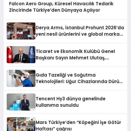
Falcon Aero Group, Küresel Havacılık Tedarik
Zincirinde Türkiye’den Dünyaya Açılıyor
Derya Arms, İstanbul Prohunt 2026’da
yeni nesil ürünlerini ve global marka
vizyonunu sergiledi
Ticaret ve Ekonomik Kulübü Genel
Başkanı Sayın Mehmet Ulutaş,
ekonomiye dair yaptığı açıklamada
şunları kaydetti:
Gıda Tazeliği ve Soğutma
Teknolojileri: Uğur Cihazlarında Dürüst
Teknik Destek Deneyimi
Tencent Hy3 dünya genelinde
kullanıma sunuldu
Mars Türkiye’den “Köpeğini İşe Götür
Haftası” çağrısı