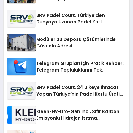
SRV Padel Court, Türkiye’den
Dünyaya Uzanan Padel Kort
Üretiminde Güvenin Adresi
Modüler Su Deposu Çözümlerinde
Güvenin Adresi
Telegram Grupları İçin Pratik Rehber:
Telegram Topluluklarını Tek
Noktadan İnceleyin
SRV Padel Court, 24 Ülkeye İhracat
Yapan Türkiye’nin Padel Kortu Üretim
Gücü
Kleen-Hy-Dro-Gen Inc., Sıfır Karbon
Emisyonlu Hidrojen Isıtma
Teknolojisinde ISO ve TSSA
Düzenleyici Onaylarını Aldı