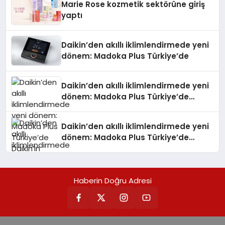
Marie Rose kozmetik sektörüne giriş
yaptı
Daikin’den akıllı iklimlendirmede yeni
dönem: Madoka Plus Türkiye’de
Daikin’den akıllı iklimlendirmede yeni
dönem: Madoka Plus Türkiye’de
Daikin’in kullanıcı dostu tasarımıyla
öne çıkan Madoka ailesinin yeni nesil
Daikin’den akıllı iklimlendirmede yeni
teknolojilerle donatılmış son modeli
dönem: Madoka Plus Türkiye’de
VRV kontrol ünitesi Madoka Plus
Daikin’in kullanıcı dostu tasarımıyla
Türkiye’de satışa sunuldu. Tam
öne çıkan Madoka ailesinin yeni nesil
dokunmatik ekranı, mobil uygulama
teknolojilerle donatılmış son modeli
desteği ve akıllı sensör entegrasyonu
Haberin Doğru Adresi
VRV kontrol ünitesi Madoka Plus
sayesinde iklimlendirme sistemlerinin
Türkiye’de satışa sunuldu. Tam
yönetimini daha kolay, konforlu ve
dokunmatik ekranı, mobil uygulama
verimli hale getiriyor. Enerji
desteği ve akıllı sensör entegrasyonu
verimliliğini artırırken modern yaşam