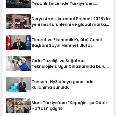
Tedarik Zincirinde Türkiye’den
Dünyaya Açılıyor
Derya Arms, İstanbul Prohunt 2026’da
yeni nesil ürünlerini ve global marka
vizyonunu sergiledi
Ticaret ve Ekonomik Kulübü Genel
Başkanı Sayın Mehmet Ulutaş,
ekonomiye dair yaptığı açıklamada
şunları kaydetti:
Gıda Tazeliği ve Soğutma
Teknolojileri: Uğur Cihazlarında Dürüst
Teknik Destek Deneyimi
Tencent Hy3 dünya genelinde
kullanıma sunuldu
Mars Türkiye’den “Köpeğini İşe Götür
Haftası” çağrısı