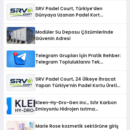
SRV Padel Court, Türkiye’den
Dünyaya Uzanan Padel Kort
Üretiminde Güvenin Adresi
Modüler Su Deposu Çözümlerinde
Güvenin Adresi
Telegram Grupları İçin Pratik Rehber:
Telegram Topluluklarını Tek
Noktadan İnceleyin
SRV Padel Court, 24 Ülkeye İhracat
Yapan Türkiye’nin Padel Kortu Üretim
Gücü
Kleen-Hy-Dro-Gen Inc., Sıfır Karbon
Emisyonlu Hidrojen Isıtma
Teknolojisinde ISO ve TSSA
Düzenleyici Onaylarını Aldı
Marie Rose kozmetik sektörüne giriş