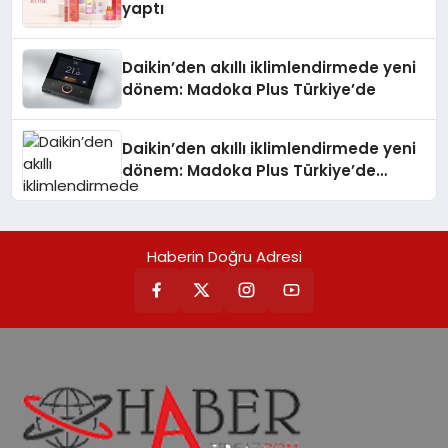
yaptı
Daikin’den akıllı iklimlendirmede yeni
dönem: Madoka Plus Türkiye’de
Daikin’den akıllı iklimlendirmede yeni
dönem: Madoka Plus Türkiye’de
Daikin’in kullanıcı dostu tasarımıyla
öne çıkan Madoka ailesinin yeni nesil
teknolojilerle donatılmış son modeli
Haberin Doğru Adresi
VRV kontrol ünitesi Madoka Plus
Türkiye’de satışa sunuldu. Tam
dokunmatik ekranı, mobil uygulama
desteği ve akıllı sensör entegrasyonu
sayesinde iklimlendirme sistemlerinin
yönetimini daha kolay, konforlu ve
verimli hale getiriyor. Enerji
verimliliğini artırırken modern yaşam
alanlarında teknolojiyi estetik ile bulu