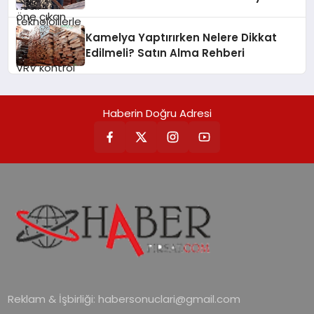
sayesinde iklimlendirme sistemlerinin
alanlarında teknolojiyi estetik ile bulu
Hedefliyor
yönetimini daha kolay, konforlu ve
verimli hale getiriyor. Enerji
Kamelya Yaptırırken Nelere Dikkat
verimliliğini artırırken modern yaşam
Edilmeli? Satın Alma Rehberi
alanlarında teknolojiyi estetik ile bulu
Haberin Doğru Adresi
Reklam & İşbirliği:
habersonuclari@gmail.com