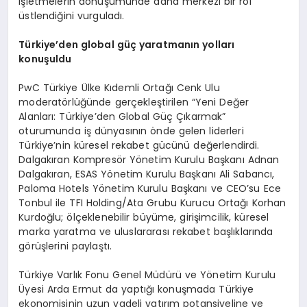
işletmelerin dönüşümünde daha merkezi bir rol
üstlendiğini vurguladı.
Türkiye’den global güç yaratmanın yolları
konuşuldu
PwC Türkiye Ülke Kıdemli Ortağı Cenk Ulu
moderatörlüğünde gerçekleştirilen “Yeni Değer
Alanları: Türkiye’den Global Güç Çıkarmak”
oturumunda iş dünyasının önde gelen liderleri
Türkiye’nin küresel rekabet gücünü değerlendirdi.
Dalgakıran Kompresör Yönetim Kurulu Başkanı Adnan
Dalgakıran, ESAS Yönetim Kurulu Başkanı Ali Sabancı,
Paloma Hotels Yönetim Kurulu Başkanı ve CEO’su Ece
Tonbul ile TFI Holding/Ata Grubu Kurucu Ortağı Korhan
Kurdoğlu; ölçeklenebilir büyüme, girişimcilik, küresel
marka yaratma ve uluslararası rekabet başlıklarında
görüşlerini paylaştı.
Türkiye Varlık Fonu Genel Müdürü ve Yönetim Kurulu
Üyesi Arda Ermut da yaptığı konuşmada Türkiye
ekonomisinin uzun vadeli yatırım potansiyeline ve