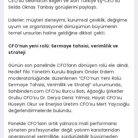
CEO’su Selahattin Bilgen ve Aon Türkiye Eş-CEO’su
Selda Oknas Tanbay görüşlerini paylaştı.
Liderler; müşteri deneyimi, kurumsal çeviklik, değişime
uyum ve organizasyonel dönüşümün büyümenin
temel unsurları haline geldiğine dikkat çekti.
CFO’nun yeni rolü: Sermaye tahsisi, verimlilik ve
strateji
Günün son panelinde CFO’ların dönüşen rolü ele alındı.
Hedef Filo Yönetim Kurulu Başkanı Önder Erdem
moderatörlüğünde düzenlenen “CFO’nun Yeni Rolü:
Sermaye Tahsisi, Verimlilik ve Strateji” oturumunda,
Sahibinden.com CFO’su Burcu Batı, Ağaoğlu Şirketler
Grubu CFO’su Dr. Derya Deniz Yılmaz, Hayat CFO’su
Hüseyin Okur ve Enerjisa Üretim CFO’su Mert Yaycıoğlu
değerlendirmelerde bulundu.
Panelde CFO’ların artık yalnızca mali performansı
yöneten profesyoneller değil; yatırım kararlarından
operasyonel verimliliğe, sürdürülebilir büyümeden