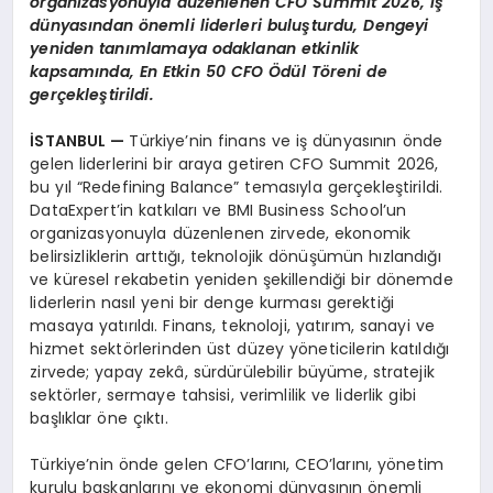
organizasyonuyla düzenlenen CFO Summit 2026, iş
dünyasından önemli liderleri buluşturdu, Dengeyi
yeniden tanımlamaya odaklanan etkinlik
kapsamında, En Etkin 50 CFO Ödül Töreni de
gerçekleştirildi.
İSTANBUL —
Türkiye’nin finans ve iş dünyasının önde
gelen liderlerini bir araya getiren CFO Summit 2026,
bu yıl “Redefining Balance” temasıyla gerçekleştirildi.
DataExpert’in katkıları ve BMI Business School’un
organizasyonuyla düzenlenen zirvede, ekonomik
belirsizliklerin arttığı, teknolojik dönüşümün hızlandığı
ve küresel rekabetin yeniden şekillendiği bir dönemde
liderlerin nasıl yeni bir denge kurması gerektiği
masaya yatırıldı. Finans, teknoloji, yatırım, sanayi ve
hizmet sektörlerinden üst düzey yöneticilerin katıldığı
zirvede; yapay zekâ, sürdürülebilir büyüme, stratejik
sektörler, sermaye tahsisi, verimlilik ve liderlik gibi
başlıklar öne çıktı.
Türkiye’nin önde gelen CFO’larını, CEO’larını, yönetim
kurulu başkanlarını ve ekonomi dünyasının önemli