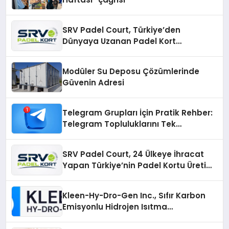
SRV Padel Court, Türkiye’den
Dünyaya Uzanan Padel Kort
Üretiminde Güvenin Adresi
Modüler Su Deposu Çözümlerinde
Güvenin Adresi
Telegram Grupları İçin Pratik Rehber:
Telegram Topluluklarını Tek
Noktadan İnceleyin
SRV Padel Court, 24 Ülkeye İhracat
Yapan Türkiye’nin Padel Kortu Üretim
Gücü
Kleen-Hy-Dro-Gen Inc., Sıfır Karbon
Emisyonlu Hidrojen Isıtma
Teknolojisinde ISO ve TSSA