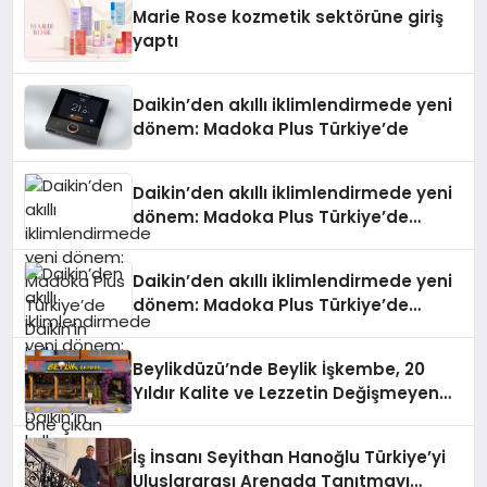
Düzenleyici Onaylarını Aldı
Marie Rose kozmetik sektörüne giriş
yaptı
Daikin’den akıllı iklimlendirmede yeni
dönem: Madoka Plus Türkiye’de
Daikin’den akıllı iklimlendirmede yeni
dönem: Madoka Plus Türkiye’de
Daikin’in kullanıcı dostu tasarımıyla
öne çıkan Madoka ailesinin yeni nesil
Daikin’den akıllı iklimlendirmede yeni
teknolojilerle donatılmış son modeli
dönem: Madoka Plus Türkiye’de
VRV kontrol ünitesi Madoka Plus
Daikin’in kullanıcı dostu tasarımıyla
Türkiye’de satışa sunuldu. Tam
öne çıkan Madoka ailesinin yeni nesil
dokunmatik ekranı, mobil uygulama
Beylikdüzü’nde Beylik İşkembe, 20
teknolojilerle donatılmış son modeli
desteği ve akıllı sensör entegrasyonu
Yıldır Kalite ve Lezzetin Değişmeyen
VRV kontrol ünitesi Madoka Plus
sayesinde iklimlendirme sistemlerinin
Adresi
Türkiye’de satışa sunuldu. Tam
yönetimini daha kolay, konforlu ve
dokunmatik ekranı, mobil uygulama
verimli hale getiriyor. Enerji
İş İnsanı Seyithan Hanoğlu Türkiye’yi
desteği ve akıllı sensör entegrasyonu
verimliliğini artırırken modern yaşam
Uluslararası Arenada Tanıtmayı