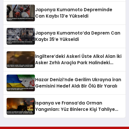
Japonya Kumamoto Depreminde
Can Kaybı 13’e Yükseldi
Japonya Kumamoto’da Deprem Can
Kaybı 35’e Yükseldi
İngiltere’deki Askeri Üste Alkol Alan İki
Asker Zırhlı Araçla Park Halindeki
Taşıtlara Çarptı
Hazar Denizi’nde Gerilim Ukrayna İran
Gemisini Hedef Aldı Bir Ölü Bir Yaralı
İspanya ve Fransa’da Orman
Yangınları: Yüz Binlerce Kişi Tahliye
Edildi, Can Kaybı Yaşandı