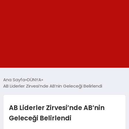
GÜNDEM
Ana Sayfa
DÜNYA
AB Liderler Zirvesi’nde AB’nin Geleceği Belirlendi
SPOR
YAŞAM
AB Liderler Zirvesi’nde AB’nin
Geleceği Belirlendi
TEKNOLOJİ