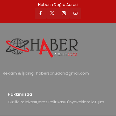
Haberin Doğru Adresi
Reklam & İşbirliği:
habersonuclari@gmail.com
Hakkımızda
Gizlilik Politikası
Çerez Politikası
Künye
Reklam
İletişim