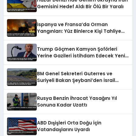
Gemisini Hedef Aldı Bir Ölü Bir Yaralı
İspanya ve Fransa’da Orman
Yangınları: Yüz Binlerce Kişi Tahliye
Edildi, Can Kaybı Yaşandı
Trump Göçmen Kamyon Şoförleri
Yerine Gazileri İstihdam Edecek Yeni
Düzenlemeyi Duyurdu
BM Genel Sekreteri Guterres ve
Suriyeli Bakan Şeybani’den İsrail
ihlallerine net mesaj
Rusya Benzin İhracat Yasağını Yıl
Sonuna Kadar Uzattı
ABD Dışişleri Orta Doğu İçin
Vatandaşlarını Uyardı