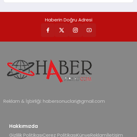
Haberin Doğru Adresi
Reklam & İşbirliği:
habersonuclari@gmail.com
Hakkımızda
Gizlilik Politikası
Çerez Politikası
Künye
Reklam
İletişim