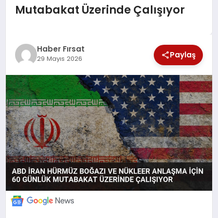
Mutabakat Üzerinde Çalışıyor
SAĞLIK
EKONOMİ
Haber Fırsat
Paylaş
29 Mayıs 2026
MAGAZİN
EĞİTİM
DÜNYA