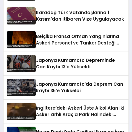
Karadağ Türk Vatandaşlarına 1
Kasım’dan İtibaren Vize Uygulayacak
Belçika Fransa Orman Yangınlarına
Askeri Personel ve Tanker Desteği
Sağlıyor
Japonya Kumamoto Depreminde
Can Kaybı 13’e Yükseldi
Japonya Kumamoto’da Deprem Can
Kaybı 35’e Yükseldi
İngiltere’deki Askeri Üste Alkol Alan İki
Asker Zırhlı Araçla Park Halindeki
Taşıtlara Çarptı
Hazar Denizi’nde Gerilim Ukrayna İran