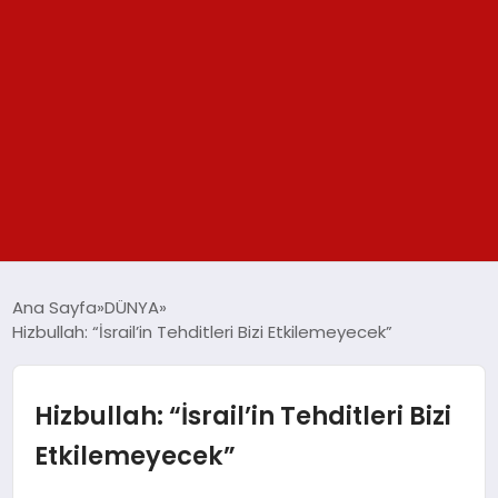
GÜNDEM
Ana Sayfa
DÜNYA
Hizbullah: “İsrail’in Tehditleri Bizi Etkilemeyecek”
SPOR
YAŞAM
Hizbullah: “İsrail’in Tehditleri Bizi
Etkilemeyecek”
TEKNOLOJİ