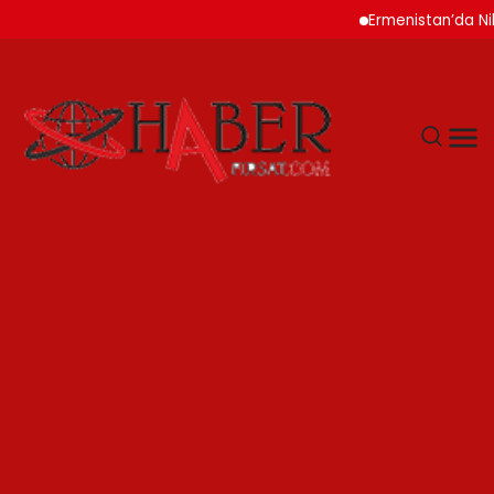
Ermenistan’da Nikol P