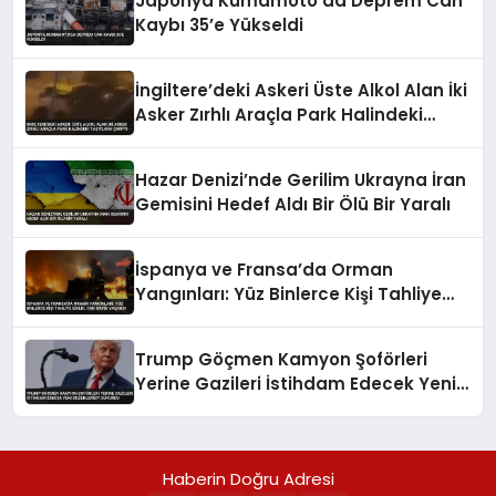
Japonya Kumamoto’da Deprem Can
Kaybı 35’e Yükseldi
İngiltere’deki Askeri Üste Alkol Alan İki
Asker Zırhlı Araçla Park Halindeki
Taşıtlara Çarptı
Hazar Denizi’nde Gerilim Ukrayna İran
Gemisini Hedef Aldı Bir Ölü Bir Yaralı
İspanya ve Fransa’da Orman
Yangınları: Yüz Binlerce Kişi Tahliye
Edildi, Can Kaybı Yaşandı
Trump Göçmen Kamyon Şoförleri
Yerine Gazileri İstihdam Edecek Yeni
Düzenlemeyi Duyurdu
Haberin Doğru Adresi