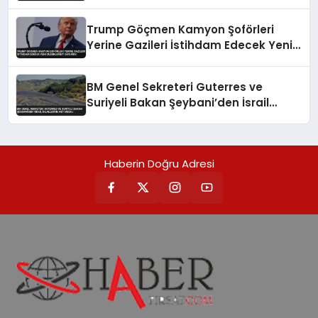
Edildi, Can Kaybı Yaşandı
Trump Göçmen Kamyon Şoförleri
Yerine Gazileri İstihdam Edecek Yeni
Düzenlemeyi Duyurdu
BM Genel Sekreteri Guterres ve
Suriyeli Bakan Şeybani’den İsrail
ihlallerine net mesaj
Haberin Doğru Adresi