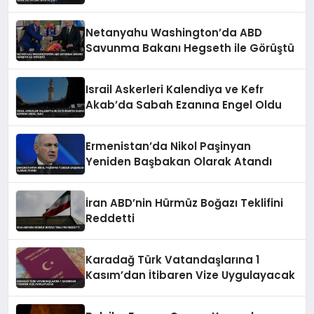
Çıktı
Netanyahu Washington’da ABD
Savunma Bakanı Hegseth ile Görüştü
Israil Askerleri Kalendiya ve Kefr
Akab’da Sabah Ezanına Engel Oldu
Ermenistan’da Nikol Paşinyan
Yeniden Başbakan Olarak Atandı
İran ABD’nin Hürmüz Boğazı Teklifini
Reddetti
Karadağ Türk Vatandaşlarına 1
Kasım’dan İtibaren Vize Uygulayacak