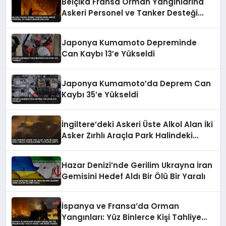
Belçika Fransa Orman Yangınlarına
Askeri Personel ve Tanker Desteği
Sağlıyor
Japonya Kumamoto Depreminde
Can Kaybı 13’e Yükseldi
Japonya Kumamoto’da Deprem Can
Kaybı 35’e Yükseldi
İngiltere’deki Askeri Üste Alkol Alan İki
Asker Zırhlı Araçla Park Halindeki
Taşıtlara Çarptı
Hazar Denizi’nde Gerilim Ukrayna İran
Gemisini Hedef Aldı Bir Ölü Bir Yaralı
İspanya ve Fransa’da Orman
Yangınları: Yüz Binlerce Kişi Tahliye