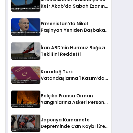
Kefr Akab’da Sabah Ezanına
Engel Oldu
Ermenistan’da Nikol
Paşinyan Yeniden Başbakan
Olarak Atandı
İran ABD’nin Hürmüz Boğazı
Teklifini Reddetti
Karadağ Türk
Vatandaşlarına 1 Kasım’dan
İtibaren Vize Uygulayacak
Belçika Fransa Orman
Yangınlarına Askeri Personel
ve Tanker Desteği Sağlıyor
Japonya Kumamoto
Depreminde Can Kaybı 13’e
Yükseldi