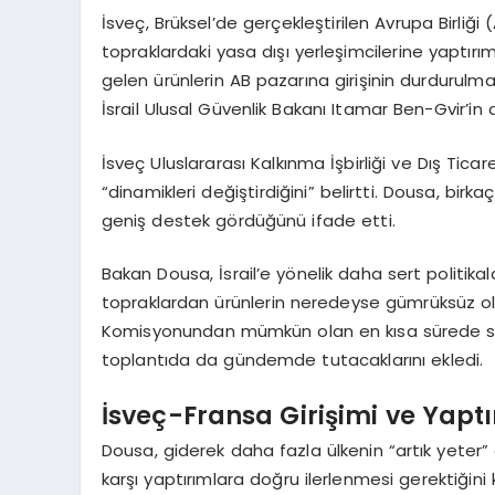
İsveç, Brüksel’de gerçekleştirilen Avrupa Birliği (
topraklardaki yasa dışı yerleşimcilerine yaptır
gelen ürünlerin AB pazarına girişinin durdurulma
İsrail Ulusal Güvenlik Bakanı Itamar Ben-Gvir’i
İsveç Uluslararası Kalkınma İşbirliği ve Dış Tic
“dinamikleri değiştirdiğini” belirtti. Dousa, bir
geniş destek gördüğünü ifade etti.
Bakan Dousa, İsrail’e yönelik daha sert politikal
topraklardan ürünlerin neredeyse gümrüksüz o
Komisyonundan mümkün olan en kısa sürede so
toplantıda da gündemde tutacaklarını ekledi.
İsveç-Fransa Girişimi ve Yaptı
Dousa, giderek daha fazla ülkenin “artık yeter”
karşı yaptırımlara doğru ilerlenmesi gerektiğini 