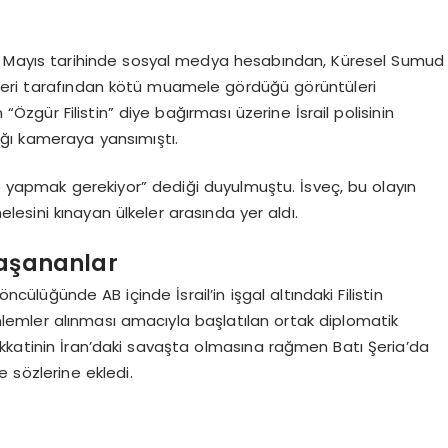
 20 Mayıs tarihinde sosyal medya hesabından, Küresel Sumud
güçleri tarafından kötü muamele gördüğü görüntüleri
 “Özgür Filistin” diye bağırması üzerine İsrail polisinin
ğı kameraya yansımıştı.
le yapmak gerekiyor” dediği duyulmuştu. İsveç, bu olayın
elesini kınayan ülkeler arasında yer aldı.
Yaşananlar
ncülüğünde AB içinde İsrail’in işgal altındaki Filistin
önlemler alınması amacıyla başlatılan ortak diplomatik
kkatinin İran’daki savaşta olmasına rağmen Batı Şeria’da
 sözlerine ekledi.