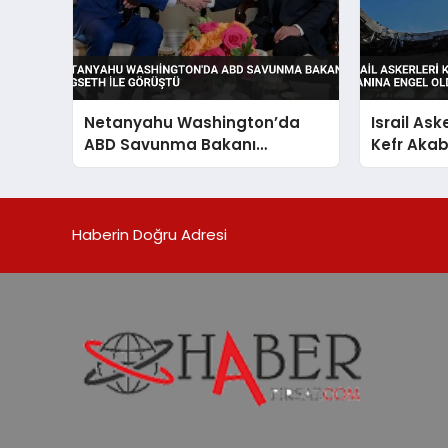
Netanyahu Washington’da
Israil Ask
ABD Savunma Bakanı
Kefr Aka
Hegseth ile Görüştü
Engel Old
Haberin Doğru Adresi