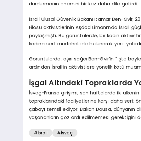
durdurmanın önemini bir kez daha dile getirdi.
İsrail Ulusal Güvenlik Bakanı Itamar Ben-Gvir,
Filosu aktivistlerinin Aşdod Limanı’nda İsrail 
paylaşmıştı. Bu görüntülerde, bir kadın aktivistin
kadına sert müdahalede bulunarak yere yatırdı
Görüntülerde, aşırı sağcı Ben-Gvir’in “İşte böy
ardından İsrail’in aktivistlere yönelik kötü muam
İşgal Altındaki Topraklarda 
İsveç-Fransa girişimi, son haftalarda iki ülkenin ö
topraklarındaki faaliyetlerine karşı daha sert 
çabayı temsil ediyor. Bakan Dousa, dünyanın di
yaşananların göz ardı edilmemesi gerektiğini de
#İsrail
#İsveç