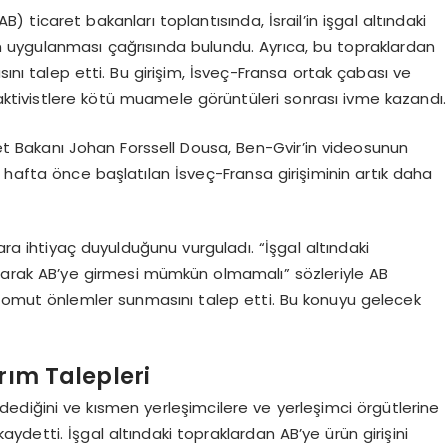
AB) ticaret bakanları toplantısında, İsrail’in işgal altındaki
ım uygulanması çağrısında bulundu. Ayrıca, bu topraklardan
sını talep etti. Bu girişim, İsveç-Fransa ortak çabası ve
n aktivistlere kötü muamele görüntüleri sonrası ivme kazandı.
aret Bakanı Johan Forssell Dousa, Ben-Gvir’in videosunun
kaç hafta önce başlatılan İsveç-Fransa girişiminin artık daha
ara ihtiyaç duyulduğunu vurguladı. “İşgal altındaki
larak AB’ye girmesi mümkün olmamalı” sözleriyle AB
mut önlemler sunmasını talep etti. Bu konuyu gelecek
rım Talepleri
 dediğini ve kısmen yerleşimcilere ve yerleşimci örgütlerine
kaydetti. İşgal altındaki topraklardan AB’ye ürün girişini