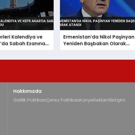
erleri Kalendiya ve
Ermenistan’da Nikol Paşinyan
b’da Sabah Ezanına
Yeniden Başbakan Olarak
u
Atandı
Hakkımızda
Gizlilik Politikası
Çerez Politikası
Künye
Reklam
İletişim