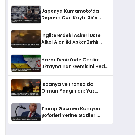
Japonya Kumamoto’da
Deprem Can Kaybı 35’e
Yükseldi
İngiltere’deki Askeri Üste
Alkol Alan İki Asker Zırhlı
Araçla Park Halindeki
Taşıtlara Çarptı
Hazar Denizi’nde Gerilim
Ukrayna İran Gemisini Hedef
Aldı Bir Ölü Bir Yaralı
İspanya ve Fransa’da
Orman Yangınları: Yüz
Binlerce Kişi Tahliye Edildi,
Can Kaybı Yaşandı
Trump Göçmen Kamyon
Şoförleri Yerine Gazileri
İstihdam Edecek Yeni
Düzenlemeyi Duyurdu