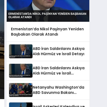
Ermenistan’da Nikol Paşinyan Yeniden
Başbakan Olarak Atandı
ABD İran Saldırılarını Askıya
Aldı Hürmüz ve İsrail Detayı
ABD İran Saldırılarını Askıya
Aldı Hürmüz ve İsrail
Detayları Ortaya Çıktı
Netanyahu Washington’da
ABD Savunma Bakanı
Hegseth ile Görüştü
Israil Askerleri Kalendiya ve