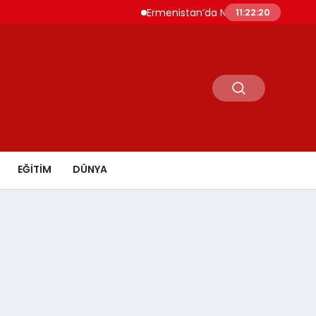
Ermenistan’da Nikol Paşinyan Yeniden Ba
11:22:21
EĞİTİM
DÜNYA