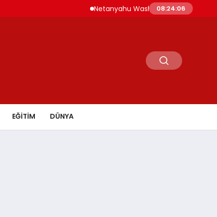
Netanyahu Washington’da ABD Savunma Bak
08:24:07
EĞİTİM
DÜNYA