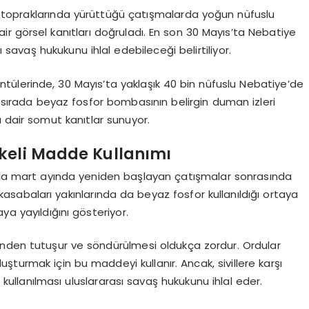
 topraklarında yürüttüğü çatışmalarda yoğun nüfuslu
r görsel kanıtları doğruladı. En son 30 Mayıs’ta Nebatiye
ı savaş hukukunu ihlal edebileceği belirtiliyor.
ülerinde, 30 Mayıs’ta yaklaşık 40 bin nüfuslu Nebatiye’de
i sırada beyaz fosfor bombasının belirgin duman izleri
 dair somut kanıtlar sunuyor.
ikeli Madde Kullanımı
ında mart ayında yeniden başlayan çatışmalar sonrasında
kasabaları yakınlarında da beyaz fosfor kullanıldığı ortaya
ya yayıldığını gösteriyor.
inden tutuşur ve söndürülmesi oldukça zordur. Ordular
şturmak için bu maddeyi kullanır. Ancak, sivillere karşı
k kullanılması uluslararası savaş hukukunu ihlal eder.