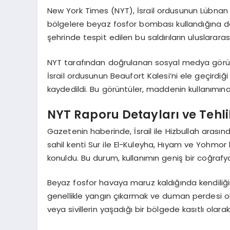
New York Times (NYT), İsrail ordusunun Lübnan
bölgelere beyaz fosfor bombası kullandığına dai
şehrinde tespit edilen bu saldırıların uluslararas
NYT tarafından doğrulanan sosyal medya görünt
İsrail ordusunun Beaufort Kalesi’ni ele geçirdiğ
kaydedildi. Bu görüntüler, maddenin kullanımına
NYT Raporu Detayları ve Tehl
Gazetenin haberinde, İsrail ile Hizbullah aras
sahil kenti Sur ile El-Kuleyha, Hıyam ve Yohmor 
konuldu. Bu durum, kullanımın geniş bir coğrafya
Beyaz fosfor havaya maruz kaldığında kendiliğ
genellikle yangın çıkarmak ve duman perdesi olu
veya sivillerin yaşadığı bir bölgede kasıtlı olara