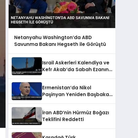
Netanyahu Washington’da ABD
Savunma Bakanı Hegseth ile Görüştü
Israil Askerleri Kalendiya ve
Kefr Akab’da Sabah Ezanına
Engel Oldu
Ermenistan’da Nikol
Paşinyan Yeniden Başbakan
Olarak Atandı
İran ABD’nin Hürmüz Boğazı
Teklifini Reddetti
Karadağ Türk