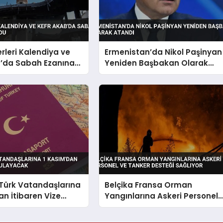
erleri Kalendiya ve
Ermenistan’da Nikol Paşinyan
b’da Sabah Ezanına
Yeniden Başbakan Olarak
u
Atandı
Türk Vatandaşlarına
Belçika Fransa Orman
an İtibaren Vize
Yangınlarına Askeri Personel
cak
ve Tanker Desteği Sağlıyor