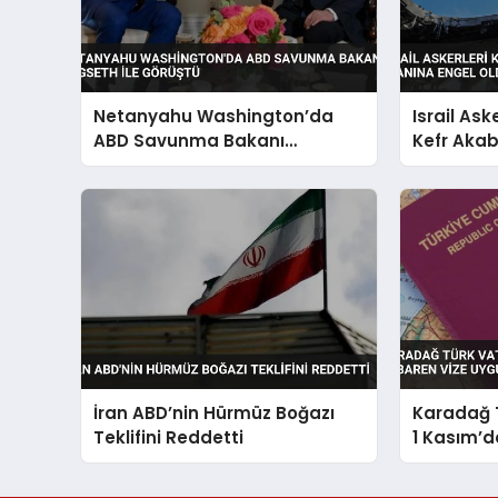
Netanyahu Washington’da
Israil Ask
ABD Savunma Bakanı
Kefr Aka
Hegseth ile Görüştü
Engel Old
İran ABD’nin Hürmüz Boğazı
Karadağ 
Teklifini Reddetti
1 Kasım’d
Uygulaya