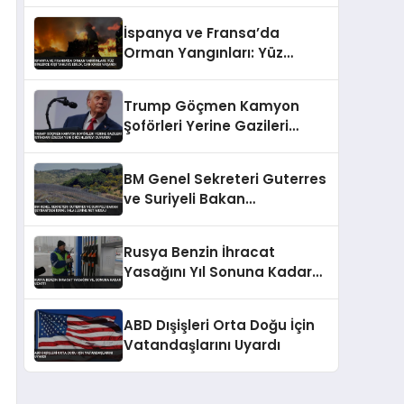
İspanya ve Fransa’da
Orman Yangınları: Yüz
Binlerce Kişi Tahliye Edildi,
Can Kaybı Yaşandı
Trump Göçmen Kamyon
Şoförleri Yerine Gazileri
İstihdam Edecek Yeni
Düzenlemeyi Duyurdu
BM Genel Sekreteri Guterres
ve Suriyeli Bakan
Şeybani’den İsrail ihlallerine
net mesaj
Rusya Benzin İhracat
Yasağını Yıl Sonuna Kadar
Uzattı
ABD Dışişleri Orta Doğu İçin
Vatandaşlarını Uyardı