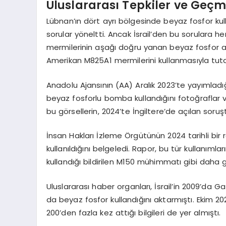
Uluslararası Tepkiler ve Geçm
Lübnan’ın dört ayrı bölgesinde beyaz fosfor kullanı
sorular yöneltti. Ancak İsrail’den bu sorulara 
mermilerinin aşağı doğru yanan beyaz fosfor akı
Amerikan M825A1 mermilerini kullanmasıyla tutarl
Anadolu Ajansının (AA) Aralık 2023’te yayımladığı 
beyaz fosforlu bomba kullandığını fotoğraflar ve
bu görsellerin, 2024’te İngiltere’de açılan soruştu
İnsan Hakları İzleme Örgütünün 2024 tarihli bi
kullanıldığını belgeledi. Rapor, bu tür kullanımla
kullandığı bildirilen M150 mühimmatı gibi daha g
Uluslararası haber organları, İsrail’in 2009’d
da beyaz fosfor kullandığını aktarmıştı. Ekim 
200’den fazla kez attığı bilgileri de yer almıştı.