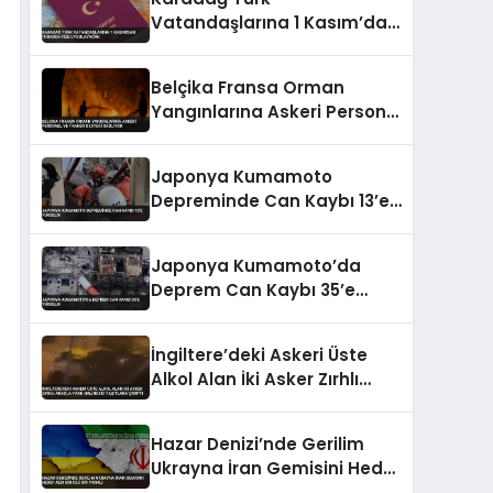
Vatandaşlarına 1 Kasım’dan
İtibaren Vize Uygulayacak
Belçika Fransa Orman
Yangınlarına Askeri Personel
ve Tanker Desteği Sağlıyor
Japonya Kumamoto
Depreminde Can Kaybı 13’e
Yükseldi
Japonya Kumamoto’da
Deprem Can Kaybı 35’e
Yükseldi
İngiltere’deki Askeri Üste
Alkol Alan İki Asker Zırhlı
Araçla Park Halindeki
Taşıtlara Çarptı
Hazar Denizi’nde Gerilim
Ukrayna İran Gemisini Hedef
Aldı Bir Ölü Bir Yaralı