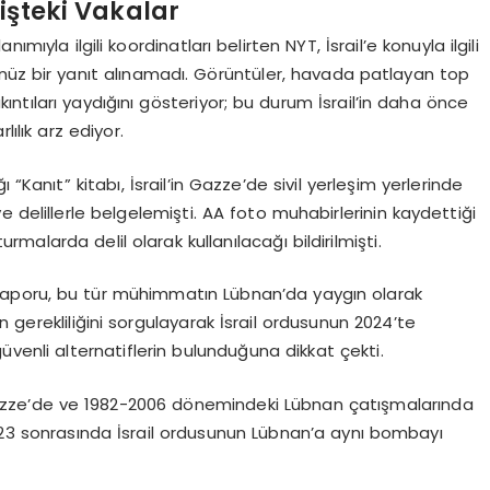
işteki Vakalar
mıyla ilgili koordinatları belirten NYT, İsrail’e konuyla ilgili
henüz bir yanıt alınamadı. Görüntüler, havada patlayan top
ntıları yaydığını gösteriyor; bu durum İsrail’in daha önce
ılık arz ediyor.
“Kanıt” kitabı, İsrail’in Gazze’de sivil yerleşim yerlerinde
 delillerle belgelemişti. AA foto muhabirlerinin kaydettiği
rmalarda delil olarak kullanılacağı bildirilmişti.
r raporu, bu tür mühimmatın Lübnan’da yaygın olarak
rın gerekliliğini sorgulayarak İsrail ordusunun 2024’te
üvenli alternatiflerin bulunduğuna dikkat çekti.
a Gazze’de ve 1982-2006 dönemindeki Lübnan çatışmalarında
2023 sonrasında İsrail ordusunun Lübnan’a aynı bombayı