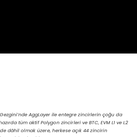
 Gezgini
’
nde AggLayer ile entegre zincirlerin çoğu da
hazırda tüm aktif Polygon zincirleri ve BTC, EVM L1 ve L2
r de dâhil olmak üzere, herkese açık 44 zincirin