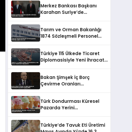
Merkez Bankası Başkanı
Karahan Suriye’de
Temaslarda Bulundu
Tarım ve Orman Bakanlığı
1874 Sözleşmeli Personel
Alımı Yapacak
Türkiye 115 Ülkede Ticaret
Diplomasisiyle Yeni İhracat
Rekorları Hedefliyor
Bakan Şimşek İç Borç
Çevirme Oranları
Öngörülerin Altında
Açıklaması
Türk Dondurması Küresel
Pazarda Yerini
Sağlamlaştırıyor
Türkiye’de Tavuk Eti Üretimi
Mayıs Ayında Yüzde 16,3