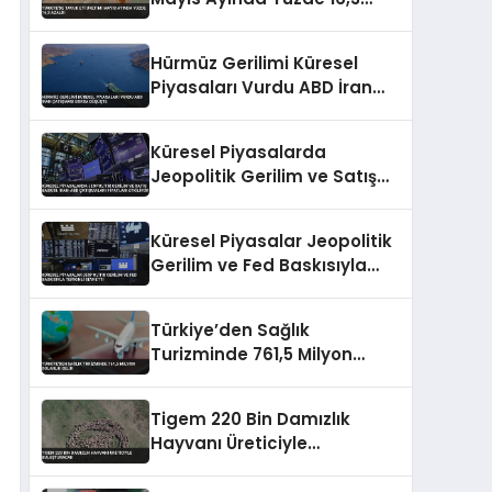
Azaldı
Hürmüz Gerilimi Küresel
Piyasaları Vurdu ABD İran
Çatışması Borsa Düşüşte
Küresel Piyasalarda
Jeopolitik Gerilim ve Satış
Baskısı: İran-ABD
Çatışmaları Fiyatları Etkiliyor
Küresel Piyasalar Jeopolitik
Gerilim ve Fed Baskısıyla
Temkinli Seyretti
Türkiye’den Sağlık
Turizminde 761,5 Milyon
Dolarlık Gelir
Tigem 220 Bin Damızlık
Hayvanı Üreticiyle
Buluşturacak