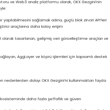
motoru ve Web3 analiz platformu olarak, OKX Gezgini’nin
yle:
 yapılabilmesini sağlamak adına, güçlü blok zinciri API’leri
ştirici araçlarına daha kolay erişim
el olarak tasarlanan, gelişmiş veri görselleştirme araçları ve
m sağlayan, AggLayer ve köprü işlemleri için kapsamlı destek
en nedenlerden dolayı OKX Gezgini’ni kullanmaktan fayda
 ekosisteminde daha fazla şeffaflık ve güven