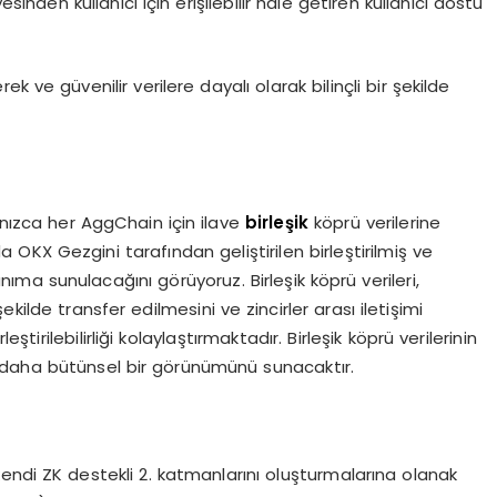
sinden kullanıcı için erişilebilir hâle getiren kullanıcı dostu
ek ve güvenilir verilere dayalı olarak bilinçli bir şekilde
lnızca her AggChain için ilave
birleşik
köprü verilerine
KX Gezgini tarafından geliştirilen birleştirilmiş ve
llanıma sunulacağını görüyoruz. Birleşik köprü verileri,
kilde transfer edilmesini ve zincirler arası iletişimi
ştirilebilirliği kolaylaştırmaktadır. Birleşik köprü verilerinin
 daha bütünsel bir görünümünü sunacaktır.
kendi ZK destekli 2. katmanlarını oluşturmalarına olanak