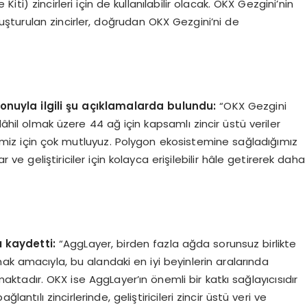
Kiti) zincirleri için de kullanılabilir olacak. OKX Gezgini’nin
şturulan zincirler, doğrudan OKX Gezgini’ni de
onuyla ilgili şu açıklamalarda bulundu:
“OKX Gezgini
il olmak üzere 44 ağ için kapsamlı zincir üstü veriler
imiz için çok mutluyuz. Polygon ekosistemine sağladığımız
r ve geliştiriciler için kolayca erişilebilir hâle getirerek daha
ı kaydetti:
“AggLayer, birden fazla ağda sorunsuz birlikte
amak amacıyla, bu alandaki en iyi beyinlerin aralarında
maktadır. OKX ise AggLayer’ın önemli bir katkı sağlayıcısıdır
antılı zincirlerinde, geliştiricileri zincir üstü veri ve