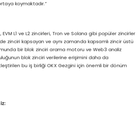
 ortaya koymaktadır.”
EVM L1 ve L2 zincirleri, Tron ve Solana gibi popüler zincirler
de zinciri kapsayan ve aynı zamanda kapsamlı zincir üstü
konumunda bir blok zinciri arama motoru ve Web3 analiz
luğunun blok zinciri verilerine erişimini daha da
eştirilen bu iş birliği OKX Gezgini için önemli bir dönüm
iz: