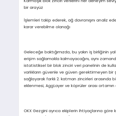
Karmaşık blok zinciri verilerini her deneyim seviye
bir arayüz
İşlemleri takip ederek, ağ davranışını analiz eder
karar verebilme olanağı
Geleceğe baktığımızda, bu yakın iş birliğinin ya
erişim sağlamakla kalmayacağını, aynı zamanda O
istatistiksel bir blok zinciri veri panelinin de ku
varlıkların güvenle ve güven gerektirmeyen bir şe
sağlayarak farklı 2. katman zincirleri arasında birle
eklenmesi, AggLayer ve köprüler arası ortamın
OKX Gezgini ayrıca ekiplerin ihtiyaçlarına göre 