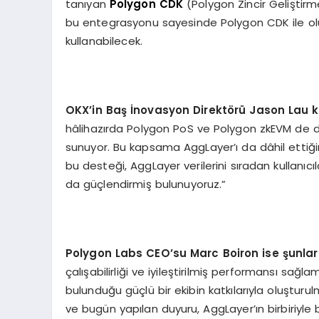
tanıyan
Polygon CDK
(Polygon Zincir Geliştirme 
bu entegrasyonu sayesinde Polygon CDK ile olu
kullanabilecek.
OKX
’
in Ba
ş İnovasyon Direkt
ö
rü Jason Lau k
hâlihazırda Polygon PoS ve Polygon zkEVM de dâh
sunuyor. Bu kapsama AggLayer’ı da dâhil ettiğ
bu desteği, AggLayer verilerini sıradan kullanıcıla
da güçlendirmiş bulunuyoruz.”
Polygon Labs CEO
’
su Marc Boiron ise şunlar
çalışabilirliği ve iyileştirilmiş performansı sağl
bulunduğu güçlü bir ekibin katkılarıyla oluşturul
ve bugün yapılan duyuru, AggLayer’ın birbiriyle bağl