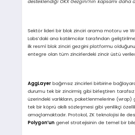
desteklendiği OKX Gezgini
’
nin kapsamı daha d
Sektör lideri bir blok zinciri arama motoru ve
Labs’daki ana katılımcılar tarafından geliştiril
ilk resmî blok zinciri gezgini platformu olduğunu
entegre olan tüm zincirlerdeki zincir üstü veriler
AggLayer
bağımsız zincirleri birbirine bağlayarak
durumu tek bir zincirmiş gibi birleştiren tarafsız 
üzerindeki varlıkların, paketlenmelerine (wrap
tek bir köprü akıllı sözleşmesi gibi yenilikçi öz
amaçlamaktadır. Protokol, ZK teknolojisi ile de
Polygon’un
genel stratejisinin de temel bir bile