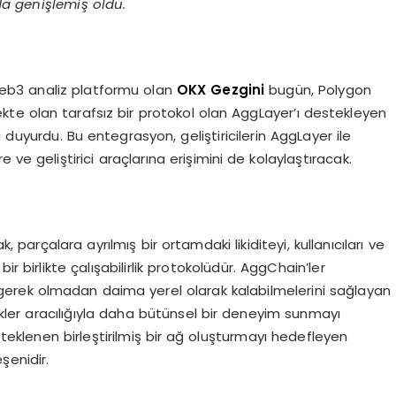
a genişlemiş oldu.
 Web3 analiz platformu olan
OKX Gezgini
bugün, Polygon
mekte olan tarafsız bir protokol olan AggLayer’ı destekleyen
 duyurdu. Bu entegrasyon, geliştiricilerin AggLayer ile
e ve geliştirici araçlarına erişimini de kolaylaştıracak.
, parçalara ayrılmış bir ortamdaki likiditeyi, kullanıcıları ve
bir birlikte çalışabilirlik protokolüdür. AggChain’ler
) gerek olmadan daima yerel olarak kalabilmelerini sağlayan
ellikler aracılığıyla daha bütünsel bir deneyim sunmayı
steklenen birleştirilmiş bir ağ oluşturmayı hedefleyen
şenidir.