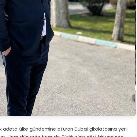
 adeta ülke gündemine oturan Dubai çikolatasına yerli
iyor. Hem dünyada hem de Türkiye’nin dört bir yanında