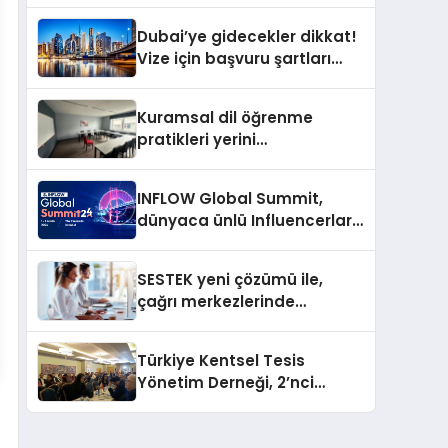
Dubai’ye gidecekler dikkat!
Vize için başvuru şartları
değişti
Kuramsal dil öğrenme
pratikleri yerini
performansa dayalı
iletişime bırakıyor
INFLOW Global Summit,
dünyaca ünlü Influencerları
İstanbul’da buluşturuyor
SESTEK yeni çözümü ile,
çağrı merkezlerinde
kapasite planlama
verimliliğini 4 kat artırıyor
Türkiye Kentsel Tesis
Yönetim Derneği, 2’nci
Yönetim Kurulu Çalışma
Kampı düzenlendi