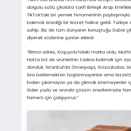
dolgulu sütlü çikolata tarifi Birleşik Arap Emirl
TikTok’taki bir yemek fenomeninin paylaşımıyla 
bakmak istediği bir lezzet haline geldi. Türkiye
sahip. Biz de tüm dünyanın konuştuğu Dubai çikol
diyerek sözlerine şunları ekledi:
“Birinci adres, Koşuyolu’ndaki marka oldu. Müthiş 
Hatta biz de ürünlerinin tadına bakmak için zi
döndük. İstanbul’da Ömerpaşa, Gözcübaba, Gö
Sıra beklemekten hoşlanmayanlar ama lezzette
Evden çıkamayan ya da çıkmak istemeyenler için 
Güler yüzlü ve anında çözüm önerilerimizle hizm
hizmeti için çalışıyoruz.”