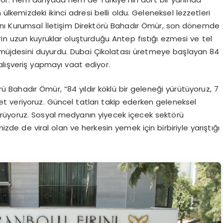
ülkemizdeki ikinci adresi belli oldu. Geleneksel lezzetleri
ını Kurumsal İletişim Direktörü Bahadır Ömür, son dönemde
in uzun kuyruklar oluşturduğu Antep fıstığı ezmesi ve tel
in müjdesini duyurdu. Dubai Çikolatası üretmeye başlayan 84
n alışveriş yapmayı vaat ediyor.
örü Bahadır Ömür, “84 yıldır köklü bir geleneği yürütüyoruz, 7
et veriyoruz. Güncel tatları takip ederken geleneksel
rdürüyoruz. Sosyal medyanın yiyecek içecek sektörü
izde de viral olan ve herkesin yemek için birbiriyle yarıştığı