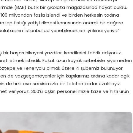
ikleri’nde (BAE) butik bir çikolata mağazasında hayat buldu.
100 milyondan fazla izlendi ve birden herkesin tadına
 Antep fıstığı yetiştirilmesi konusunda önemli bir değere
atasının İstanbul’da yenebilecek en iyi ikinci yeriyiz”
bir başarı hikayesi yazdılar, kendilerini tebrik ediyoruz.
yaret etmek istedik. Fakat uzun kuyruk sebebiyle yiyemeden
ztepe ve Feneryolu olmak üzere 4 şubemiz bulunuyor.
n de vazgeçemeyenler için kapılarımız ardına kadar açık.
de hızlı eve servisimizle bir telefon kadar uzaktayız.
et veriyoruz. 300’ü aşkın personelimizle taze ve hızlı ürün