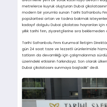
metrelerce kuyruk oluşturan Dubai çikolatasının 
modern bir yorumla sunan Tarihi Safranbolu Fır
popülaritesi artan ve tadına bakmak isteyenler
kadayıf dolgulu Dubai çikolatası hayranları iç
yıllık tarihi fırın, ziyaretçilerine sıra beklemede
Tarihi Safranbolu Fırını Kurumsal İletişim Direkt
gün 24 saat taze ve lezzetli ürünlerimizle hizm
tatların da devamlılığı için çalışmalarımızı sü
üzerindeki etkisinin farkındayız. Son olarak ülkem
Dubai çikolatasını sunmaya başladık” dedi.