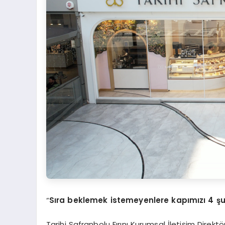
“
Sıra beklemek istemeyenlere kapımızı 4 ş
Tarihi Safranbolu Fırını Kurumsal İletişim Direk