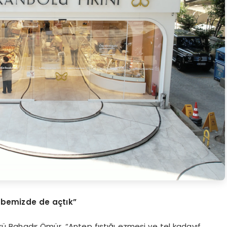
ubemizde de açtık”
törü Bahadır Ömür, “Antep fıstığı ezmesi ve tel kadayıf