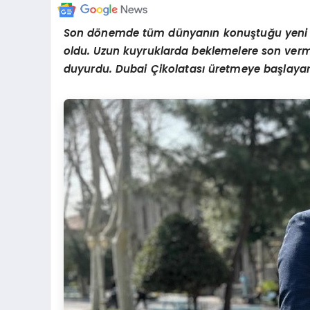
Son d
ö
nemde tüm dünyanın konuştuğu yeni le
oldu. Uzun kuyruklarda beklemelere son vermek
duyurdu. Dubai Çikolatası üretmeye başlayara