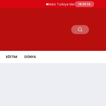
Mars Türkiye’den “Köpeğini İşe Götür Haftası” çağr
18:30:16
EĞİTİM
DÜNYA