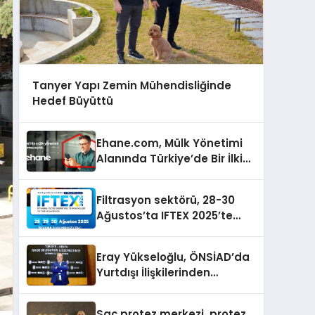
Tanyer Yapı Zemin Mühendisliğinde
Hedef Büyüttü
Ehane.com, Mülk Yönetimi
Alanında Türkiye’de Bir İlki
Gerçekleştirmek İçin
Yayında
Filtrasyon sektörü, 28-30
Ağustos’ta IFTEX 2025’te
buluşacak
Eray Yükseloğlu, ÖNSİAD’da
Yurtdışı İlişkilerinden
Sorumlu Genel Başkan
Yardımcısı Oldu
Saç protez merkezi, protez