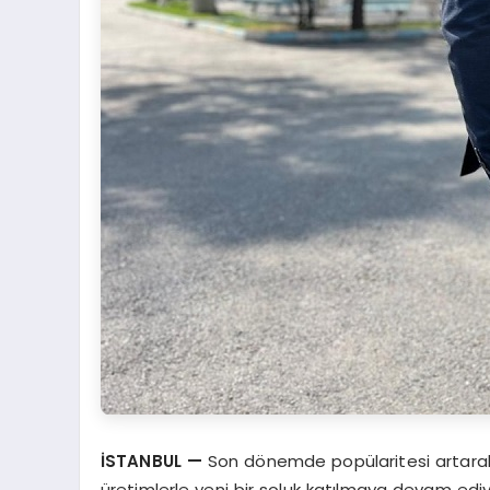
İSTANBUL
—
Son dönemde popülaritesi artarak
üretimlerle yeni bir soluk katılmaya devam ed