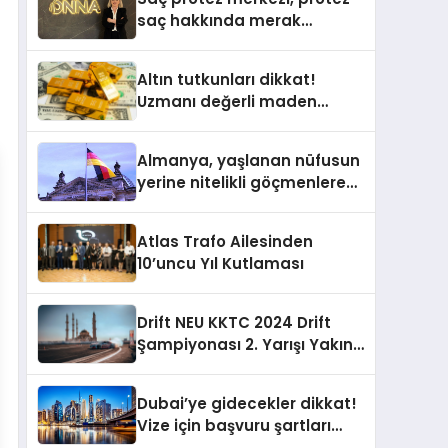
saç hakkında merak
edilenleri anlattı
Altın tutkunları dikkat!
Uzmanı değerli maden
yatırımcılarını uyardı!
Almanya, yaşlanan nüfusun
yerine nitelikli göçmenlere
kapılarını açıyor
Atlas Trafo Ailesinden
10’uncu Yıl Kutlaması
Drift NEU KKTC 2024 Drift
Şampiyonası 2. Yarışı Yakın
Doğu Kampüsünde
Gerçekleştirildi
Dubai’ye gidecekler dikkat!
Vize için başvuru şartları
değişti