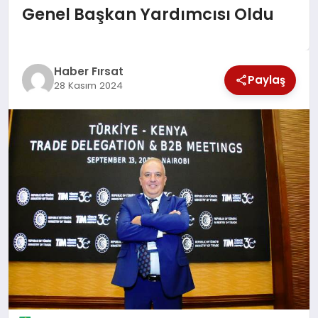
Genel Başkan Yardımcısı Oldu
SAĞLIK
EKONOMİ
Haber Fırsat
Paylaş
28 Kasım 2024
MAGAZİN
EĞİTİM
DÜNYA