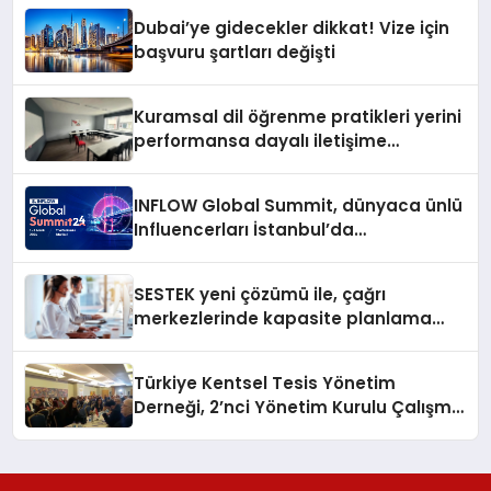
Dubai’ye gidecekler dikkat! Vize için
başvuru şartları değişti
Kuramsal dil öğrenme pratikleri yerini
performansa dayalı iletişime
bırakıyor
INFLOW Global Summit, dünyaca ünlü
Influencerları İstanbul’da
buluşturuyor
SESTEK yeni çözümü ile, çağrı
merkezlerinde kapasite planlama
verimliliğini 4 kat artırıyor
Türkiye Kentsel Tesis Yönetim
Derneği, 2’nci Yönetim Kurulu Çalışma
Kampı düzenlendi