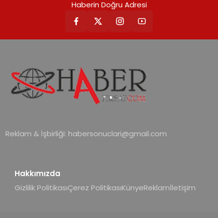
Haberin Doğru Adresi
Reklam & İşbirliği:
habersonuclari@gmail.com
Hakkımızda
Gizlilik Politikası
Çerez Politikası
Künye
Reklam
İletişim