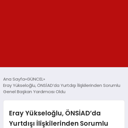
GÜNDEM
Ana Sayfa
GÜNCEL
Eray Yükseloğlu, ÖNSİAD’da Yurtdışı İlişkilerinden Sorumlu
SPOR
Genel Başkan Yardımcısı Oldu
YAŞAM
Eray Yükseloğlu, ÖNSİAD’da
TEKNOLOJİ
Yurtdışı İlişkilerinden Sorumlu