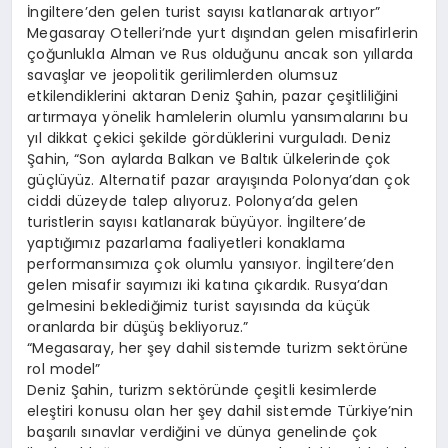
İngiltere’den gelen turist sayısı katlanarak artıyor”
Megasaray Otelleri’nde yurt dışından gelen misafirlerin
çoğunlukla Alman ve Rus olduğunu ancak son yıllarda
savaşlar ve jeopolitik gerilimlerden olumsuz
etkilendiklerini aktaran Deniz Şahin, pazar çeşitliliğini
artırmaya yönelik hamlelerin olumlu yansımalarını bu
yıl dikkat çekici şekilde gördüklerini vurguladı. Deniz
Şahin, “Son aylarda Balkan ve Baltık ülkelerinde çok
güçlüyüz. Alternatif pazar arayışında Polonya’dan çok
ciddi düzeyde talep alıyoruz. Polonya’da gelen
turistlerin sayısı katlanarak büyüyor. İngiltere’de
yaptığımız pazarlama faaliyetleri konaklama
performansımıza çok olumlu yansıyor. İngiltere’den
gelen misafir sayımızı iki katına çıkardık. Rusya’dan
gelmesini beklediğimiz turist sayısında da küçük
oranlarda bir düşüş bekliyoruz.”
“Megasaray, her şey dahil sistemde turizm sektörüne
rol model”
Deniz Şahin, turizm sektöründe çeşitli kesimlerde
eleştiri konusu olan her şey dahil sistemde Türkiye’nin
başarılı sınavlar verdiğini ve dünya genelinde çok