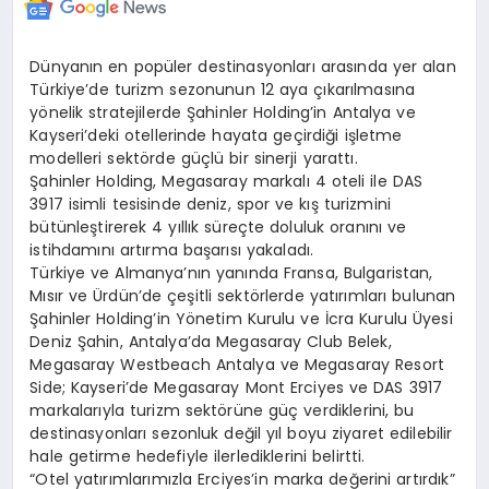
Dünyanın en popüler destinasyonları arasında yer alan
Türkiye’de turizm sezonunun 12 aya çıkarılmasına
yönelik stratejilerde Şahinler Holding’in Antalya ve
Kayseri’deki otellerinde hayata geçirdiği işletme
modelleri sektörde güçlü bir sinerji yarattı.
Şahinler Holding, Megasaray markalı 4 oteli ile DAS
3917 isimli tesisinde deniz, spor ve kış turizmini
bütünleştirerek 4 yıllık süreçte doluluk oranını ve
istihdamını artırma başarısı yakaladı.
Türkiye ve Almanya’nın yanında Fransa, Bulgaristan,
Mısır ve Ürdün’de çeşitli sektörlerde yatırımları bulunan
Şahinler Holding’in Yönetim Kurulu ve İcra Kurulu Üyesi
Deniz Şahin, Antalya’da Megasaray Club Belek,
Megasaray Westbeach Antalya ve Megasaray Resort
Side; Kayseri’de Megasaray Mont Erciyes ve DAS 3917
markalarıyla turizm sektörüne güç verdiklerini, bu
destinasyonları sezonluk değil yıl boyu ziyaret edilebilir
hale getirme hedefiyle ilerlediklerini belirtti.
“Otel yatırımlarımızla Erciyes’in marka değerini artırdık”