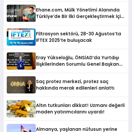
Ehane.com, Mülk Yönetimi Alanında
Türkiye’de Bir İlki Gerçekleştirmek İçin
Yayında
Filtrasyon sektörü, 28-30 Ağustos’ta
IFTEX 2025’te buluşacak
Eray Yükseloğlu, ÖNSİAD’da Yurtdışı
İlişkilerinden Sorumlu Genel Başkan
Yardımcısı Oldu
Saç protez merkezi, protez saç
hakkında merak edilenleri anlattı
Altın tutkunları dikkat! Uzmanı değerli
maden yatırımcılarını uyardı!
Almanya, yaşlanan nüfusun yerine