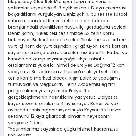
Megasaray Club Belek’te spor turizmine yönelik
yatırımlar sayesinde 6-8 aylık sezonu 12 aya çıkarmayı
başardıklarını vurgulayan Deniz Şahin, bu tesiste futbol
sahaları, tenis kortları ve nehir kenarında kano
branşlarındaki etkinliklerin büyük ilgi gördüğünü söyledi.
Deniz Şahin, “Belek’teki tesisimizde 62 tenis kortu
bulunuyor. Bu kortlarda düzenlediğimiz turnuvalar hem
yurt içi hem de yurt dışından ilgi görüyor. Tenis kortları
sayısını artırdıkça doluluk oranlarımız da arttı. Futbol ve
kanoda da kamp sayısını çoğalttıkça misafir
ortalamamız yükseldi. Şimdi de Erciyes Dağı’na 12 kort
yapıyoruz. Bu yatırımımız Türkiye’nin ilk yüksek irtifa
tenis kamp merkezi olacak. Kışın Belek’te yaptığımız
turnuvaları ve Megasaray Tenis Akademisi eğitim
programlarını yaz aylarında Erciyes’te
gerçekleştirmenin hazırlıklarını yapıyoruz. Erciyes’te
kayak sezonu ortalama 4 ay sürüyor. Bahar ve yaz
aylarında tenis organizasyonlarıyla Kayseri’de turizm
sezonunu 12 aya çıkaracak olmanın heyecanını
yaşıyoruz.” dedi.
“Yatırımlarımız sayesinde güçlü hizmet kadromuzu
koruyoruz”