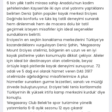
6 bin yıllık tarihi mirasa sahip Anadolu’nun kadim
şehirlerinden Kayseri’de iki ayrı otel yatırımı yaptıklarını
belirten Deniz Şahin popüler kayak merkezi Erciyes
Dağı’nda konforlu ve lüks kış tatili deneyimi sunarak
hem dinlenmek hem de macera dolu bir tatil
geçirmek isteyen misafirler için ideal seçenekler
sunduklarını belirtti.
Erciyes’in en seçkin konaklama merkezlerini Türkiye’ye
kazandırdıklarını vurgulayan Deniz Şahin, “Megasaray
Mount Erciyes otelimiz, bölgenin en uzun ve en iyi
kayak pistlerine yakın konumuyla dikkat çekiyor. Aileler
için ideal bir destinasyon olan otelimizde, beyaz
örtüyle kaplı pistlerde kayak deneyimi sunuyoruz. 72
odalı ve 5 dağ evi olarak hizmet veren DAS 3917
otelimizde ağırladığımız misafirlerimize A plus
hizmetler sunarken gurme lezzetleri, sanatı ve müziği
zirvede buluşturuyoruz. Erciyes’teki tenis kortlarımızla
Türkiye’nin ilk yüksek irtifa kamp merkezini kurduk’ diye
konuştu.
‘Megasaray Club Belek’te spor turizmine yönelik
yatırımlarla 6-8 aylık sezonu 12 aya çıkardı’