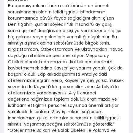
Bu operasyonların turizm sektörünün en önemli
sorunlarından olan nitelikli işgücü istihdamının
korunmasında büyük fayda sağladığını altını çizen
Deniz Şahin, şunları söyledi: “Bir insana ‘6 ay çalış,
sonra gelme’ dediğinizde o kişi ya yeni sezona hiç işe
hiç gelmez veya gelenlerin verimliliği düşük olur. Bu
sıkıntıyı aşmak adına sektörümüzde birçok tesis,
Kırgızistan’dan, Özbekistan’dan ve Ukrayna’dan ihtiyaç
duyduğu niteliklerde personel alıyor. Megasaray
Otelleri olarak kadromuzdaki kaliteli personelimizi
kaybetmemek adına Kayseri’ye yatırım yaptık. Çok da
başarılı olduk. Ekip arkadaşlarımıza Antalya’daki
otellerimizde eğitim verip, Kayseri’ye çekiyoruz. Yüksek
sezonda da Kayseri’deki personelimizden Antalya’da
otellerimizde yararlanıyoruz. 4 yıllık süreci
değerlendirdiğimizde toplam doluluk oranımızda ve
istihdam ettiğimiz personel sayısında önemli artışlar
yakaladık. İnsanlara 12 ay iş imkânı sağlarsak,
insanlarımıza güzel ortamlar sunarsak nitelikli işgücü
sıkıntısı yaşanmayacağını sektörümüze gösterdik.”
“Otellerimize Balkan ve Baltık ülkeleri ile Polonya ve