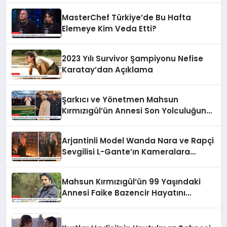
MasterChef Türkiye’de Bu Hafta
Elemeye Kim Veda Etti?
2023 Yılı Survivor Şampiyonu Nefise
Karatay’dan Açıklama
Şarkıcı ve Yönetmen Mahsun
Kırmızıgül’ün Annesi Son Yolculuğuna
Uğurlandı
Arjantinli Model Wanda Nara ve Rapçi
Sevgilisi L-Gante’ın Kameralara
Yansıyan Aşkı
Mahsun Kırmızıgül’ün 99 Yaşındaki
Annesi Faike Bazencir Hayatını
Kaybetti