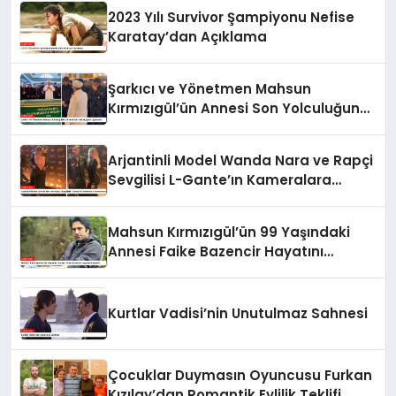
2023 Yılı Survivor Şampiyonu Nefise
Karatay’dan Açıklama
Şarkıcı ve Yönetmen Mahsun
Kırmızıgül’ün Annesi Son Yolculuğuna
Uğurlandı
Arjantinli Model Wanda Nara ve Rapçi
Sevgilisi L-Gante’ın Kameralara
Yansıyan Aşkı
Mahsun Kırmızıgül’ün 99 Yaşındaki
Annesi Faike Bazencir Hayatını
Kaybetti
Kurtlar Vadisi’nin Unutulmaz Sahnesi
Çocuklar Duymasın Oyuncusu Furkan
Kızılay’dan Romantik Evlilik Teklifi