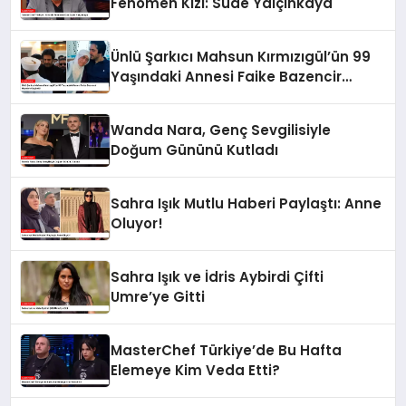
Fenomen Kızı: Sude Yalçınkaya
Ünlü Şarkıcı Mahsun Kırmızıgül’ün 99
Yaşındaki Annesi Faike Bazencir
Hayatını Kaybetti
Wanda Nara, Genç Sevgilisiyle
Doğum Gününü Kutladı
Sahra Işık Mutlu Haberi Paylaştı: Anne
Oluyor!
Sahra Işık ve İdris Aybirdi Çifti
Umre’ye Gitti
MasterChef Türkiye’de Bu Hafta
Elemeye Kim Veda Etti?