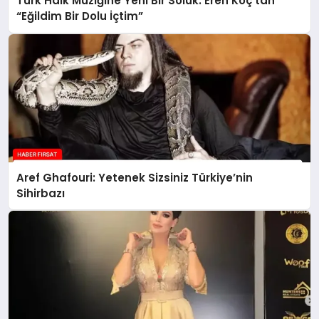
Türk Halk Müziğine Yeni Bir Soluk: Eren Koç’tan
“Eğildim Bir Dolu İçtim”
Aref Ghafouri: Yetenek Sizsiniz Türkiye’nin
Sihirbazı