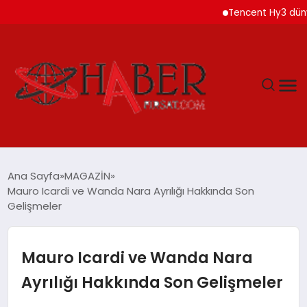
Tencent Hy3 dünya gen
GÜNDEM
Ana Sayfa
MAGAZİN
Mauro Icardi ve Wanda Nara Ayrılığı Hakkında Son
SPOR
Gelişmeler
YAŞAM
Mauro Icardi ve Wanda Nara
TEKNOLOJİ
Ayrılığı Hakkında Son Gelişmeler
SAĞLIK