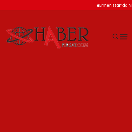
Ermenistan’da Nikol P