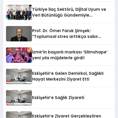
Türkiye İlaç Sektörü, Dijital Uyum ve
Veri Bütünlüğü Gündemiyle
İstanbul’da Buluştu
Prof. Dr. Ömer Faruk Şimşek:
“Toplumsal stres arttıkça sabır
eşiğimiz düşüyor”
İzmir’in başarılı markası ‘Slimshape’
yeni yıla müjdelerle girdi!
Eskişehir’e Gelen Demirkol, Sağlıklı
Hayat Merkezini Ziyaret Etti
Eskişehir’e Sağlık Ziyareti
Eskişehir’e Ziyaret Gerçekleştiren