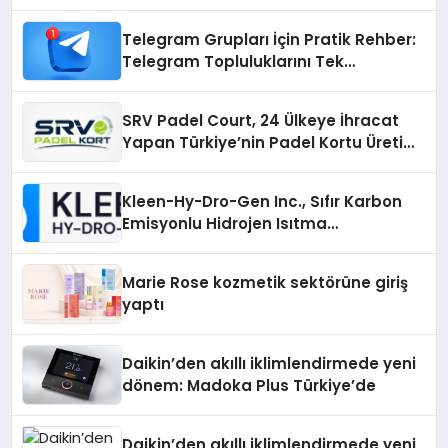
Telegram Grupları İçin Pratik Rehber:
Telegram Topluluklarını Tek
Noktadan İnceleyin
SRV Padel Court, 24 Ülkeye İhracat
Yapan Türkiye’nin Padel Kortu Üretim
Gücü
Kleen-Hy-Dro-Gen Inc., Sıfır Karbon
Emisyonlu Hidrojen Isıtma
Teknolojisinde ISO ve TSSA
Düzenleyici Onaylarını Aldı
Marie Rose kozmetik sektörüne giriş
yaptı
Daikin’den akıllı iklimlendirmede yeni
dönem: Madoka Plus Türkiye’de
Daikin’den akıllı iklimlendirmede yeni