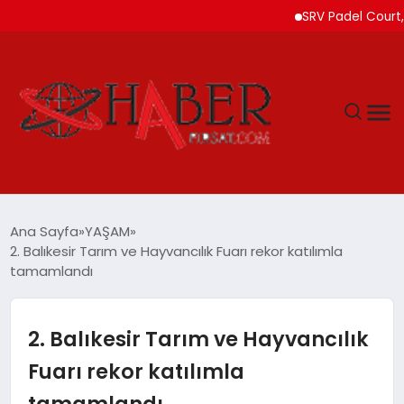
SRV Padel Court, Türkiye
GÜNDEM
Ana Sayfa
YAŞAM
2. Balıkesir Tarım ve Hayvancılık Fuarı rekor katılımla
SPOR
tamamlandı
YAŞAM
2. Balıkesir Tarım ve Hayvancılık
TEKNOLOJİ
Fuarı rekor katılımla
tamamlandı
SAĞLIK