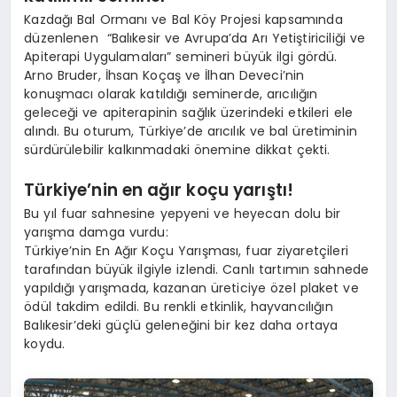
Kazdağı Bal Ormanı ve Bal Köy Projesi kapsamında
düzenlenen “Balıkesir ve Avrupa’da Arı Yetiştiriciliği ve
Apiterapi Uygulamaları” semineri büyük ilgi gördü.
Arno Bruder, İhsan Koçaş ve İlhan Deveci’nin
konuşmacı olarak katıldığı seminerde, arıcılığın
geleceği ve apiterapinin sağlık üzerindeki etkileri ele
alındı. Bu oturum, Türkiye’de arıcılık ve bal üretiminin
sürdürülebilir kalkınmadaki önemine dikkat çekti.
Türkiye
’
nin en ağı
r ko
çu yarıştı
!
Bu yıl fuar sahnesine yepyeni ve heyecan dolu bir
yarışma damga vurdu:
Türkiye’nin En Ağır Koçu Yarışması, fuar ziyaretçileri
tarafından büyük ilgiyle izlendi. Canlı tartımın sahnede
yapıldığı yarışmada, kazanan üreticiye özel plaket ve
ödül takdim edildi. Bu renkli etkinlik, hayvancılığın
Balıkesir’deki güçlü geleneğini bir kez daha ortaya
koydu.