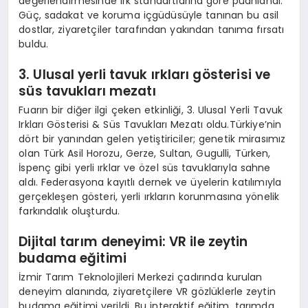
değerlendirmesinde ırk standartlarına göre puanlandı.
Güç, sadakat ve koruma içgüdüsüyle tanınan bu asil
dostlar, ziyaretçiler tarafından yakından tanıma fırsatı
buldu.
3. Ulusal yerli tavuk ırkları g
ö
sterisi ve
süs tavukları mezatı
Fuarın bir diğer ilgi çeken etkinliği, 3. Ulusal Yerli Tavuk
Irkları Gösterisi & Süs Tavukları Mezatı oldu.Türkiye’nin
dört bir yanından gelen yetiştiriciler; genetik mirasımız
olan Türk Asil Horozu, Gerze, Sultan, Gugulli, Türken,
İspenç gibi yerli ırklar ve özel süs tavuklarıyla sahne
aldı. Federasyona kayıtlı dernek ve üyelerin katılımıyla
gerçekleşen gösteri, yerli ırkların korunmasına yönelik
farkındalık oluşturdu.
Dijital tarım deneyimi: VR ile zeytin
budama eğitimi
İzmir Tarım Teknolojileri Merkezi çadırında kurulan
deneyim alanında, ziyaretçilere VR gözlüklerle zeytin
budama eğitimi verildi. Bu interaktif eğitim, tarımda