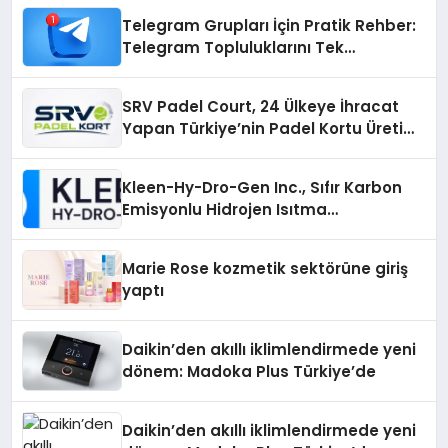
Telegram Grupları İçin Pratik Rehber:
Telegram Topluluklarını Tek
Noktadan İnceleyin
SRV Padel Court, 24 Ülkeye İhracat
Yapan Türkiye’nin Padel Kortu Üretim
Gücü
Kleen-Hy-Dro-Gen Inc., Sıfır Karbon
Emisyonlu Hidrojen Isıtma
Teknolojisinde ISO ve TSSA
Düzenleyici Onaylarını Aldı
Marie Rose kozmetik sektörüne giriş
yaptı
Daikin’den akıllı iklimlendirmede yeni
dönem: Madoka Plus Türkiye’de
Daikin’den akıllı iklimlendirmede yeni