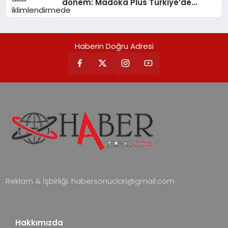
dönem: Madoka Plus Türkiye’de
Daikin’in kullanıcı dostu tasarımıyla
öne çıkan Madoka ailesinin yeni nesil
teknolojilerle donatılmış son modeli
Haberin Doğru Adresi
VRV kontrol ünitesi Madoka Plus
Türkiye’de satışa sunuldu. Tam
dokunmatik ekranı, mobil uygulama
desteği ve akıllı sensör entegrasyonu
sayesinde iklimlendirme sistemlerinin
yönetimini daha kolay, konforlu ve
verimli hale getiriyor. Enerji
verimliliğini artırırken modern yaşam
alanlarında teknolojiyi estetik ile bulu
Reklam & İşbirliği:
habersonuclari@gmail.com
Hakkımızda