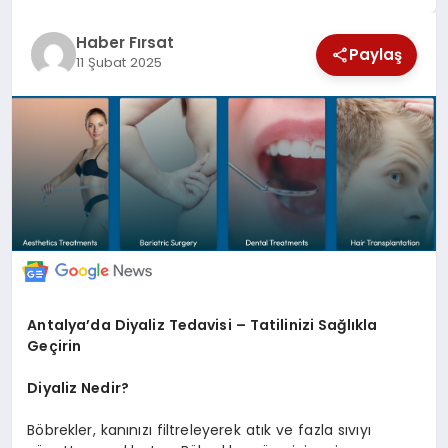
SAĞLIK
Haber Fırsat
Paylaş
11 Şubat 2025
EKONOMİ
MAGAZİN
EĞİTİM
DÜNYA
Antalya’da Diyaliz Tedavisi – Tatilinizi Sağlıkla
Geçirin
Diyaliz Nedir?
Böbrekler, kanınızı filtreleyerek atık ve fazla sıvıyı