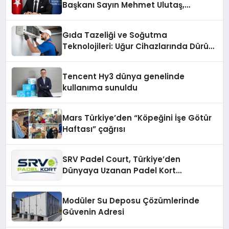
Başkanı Sayın Mehmet Ulutaş,
ekonomiye dair yaptığı açıklamada
şunları kaydetti:
Gıda Tazeliği ve Soğutma
Teknolojileri: Uğur Cihazlarında Dürüst
Teknik Destek Deneyimi
Tencent Hy3 dünya genelinde
kullanıma sunuldu
Mars Türkiye’den “Köpeğini İşe Götür
Haftası” çağrısı
SRV Padel Court, Türkiye’den
Dünyaya Uzanan Padel Kort
Üretiminde Güvenin Adresi
Modüler Su Deposu Çözümlerinde
Güvenin Adresi