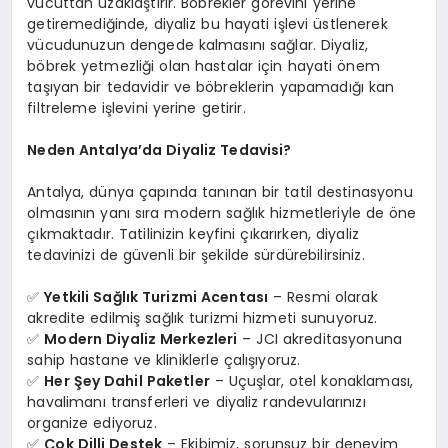
vücuttan uzaklaştırır. Böbrekler görevini yerine
getiremediğinde, diyaliz bu hayati işlevi üstlenerek
vücudunuzun dengede kalmasını sağlar. Diyaliz,
böbrek yetmezliği olan hastalar için hayati önem
taşıyan bir tedavidir ve böbreklerin yapamadığı kan
filtreleme işlevini yerine getirir.
Neden Antalya’da Diyaliz Tedavisi?
Antalya, dünya çapında tanınan bir tatil destinasyonu
olmasının yanı sıra modern sağlık hizmetleriyle de öne
çıkmaktadır. Tatilinizin keyfini çıkarırken, diyaliz
tedavinizi de güvenli bir şekilde sürdürebilirsiniz.
✅
Yetkili Sağlık Turizmi Acentası
– Resmi olarak
akredite edilmiş sağlık turizmi hizmeti sunuyoruz.
✅
Modern Diyaliz Merkezleri
– JCI akreditasyonuna
sahip hastane ve kliniklerle çalışıyoruz.
✅
Her Şey Dahil Paketler
– Uçuşlar, otel konaklaması,
havalimanı transferleri ve diyaliz randevularınızı
organize ediyoruz.
✅
Çok Dilli Destek
– Ekibimiz, sorunsuz bir deneyim