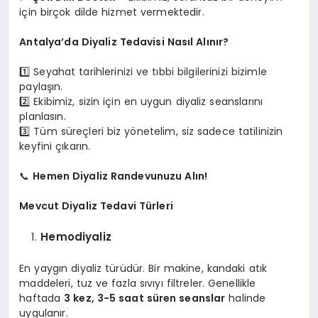
için birçok dilde hizmet vermektedir.
Antalya’da Diyaliz Tedavisi Nasıl Alınır?
1️⃣ Seyahat tarihlerinizi ve tıbbi bilgilerinizi bizimle
paylaşın.
2️⃣ Ekibimiz, sizin için en uygun diyaliz seanslarını
planlasın.
3️⃣ Tüm süreçleri biz yönetelim, siz sadece tatilinizin
keyfini çıkarın.
📞
Hemen Diyaliz Randevunuzu Alın!
Mevcut Diyaliz Tedavi Türleri
Hemodiyaliz
En yaygın diyaliz türüdür. Bir makine, kandaki atık
maddeleri, tuz ve fazla sıvıyı filtreler. Genellikle
haftada
3 kez, 3-5 saat süren seanslar
halinde
uygulanır.