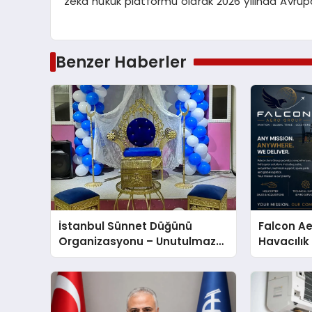
zekâ hukuk platformu olarak 2026 yılında Avru
Benzer Haberler
İstanbul Sünnet Düğünü
Falcon Ae
Organizasyonu – Unutulmaz
Havacılık
Bir Gün
Türkiye’d