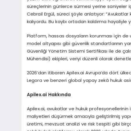
süreçlerinin günlerce sürmesi yerine saniyeler
Cebrail Ergül, süreci şöyle anlatıyor: “Avukatla
kalıyordu. Bu kaybı ortadan kaldırma hayaliyle y
Platform, hassas dosyaların korunması için de 
model altyapısı gibi güvenlik standartlarının yanı
Güvenliği Yönetim Sistemi Sertifikası ile de çalı
Mühendisi) ekipleri, veriyi düzenli olarak denetl
2026’dan itibaren Apilex.ai Avrupa’da dört ülke
Legora ve benzeri global yapay zekâ hukuk asist
Apilex.ai Hakkında
Apilex.ai, avukatlar ve hukuk profesyonellerinin 
maliyetleri düşürmek amacıyla geliştirilmiş yap
üretimi, mevzuat analizi ve risk tespiti gibi birço