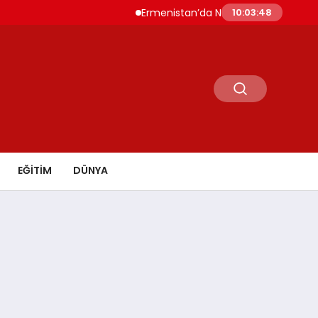
Ermenistan’da Nikol Paşinyan Yeniden Başbak
10:03:49
EĞİTİM
DÜNYA