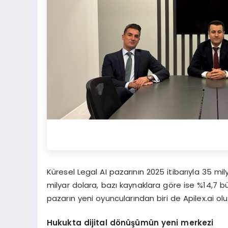
Küresel Legal AI pazarının 2025 itibarıyla 35 m
milyar dolara, bazı kaynaklara göre ise %14,7 
pazarın yeni oyuncularından biri de Apilex.ai olu
Hukukta dijital d
ö
nüşümün yeni merkezi