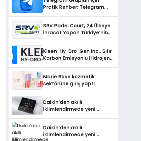
Telegram Grupları İçin
Pratik Rehber: Telegram
Topluluklarını Tek Noktadan
İnceleyin
SRV Padel Court, 24 Ülkeye
İhracat Yapan Türkiye’nin
Padel Kortu Üretim Gücü
Kleen-Hy-Dro-Gen Inc., Sıfır
Karbon Emisyonlu Hidrojen
Isıtma Teknolojisinde ISO ve
TSSA Düzenleyici Onaylarını
Marie Rose kozmetik
Aldı
sektörüne giriş yaptı
Daikin’den akıllı
iklimlendirmede yeni
dönem: Madoka Plus
Türkiye’de
Daikin’den akıllı
iklimlendirmede yeni