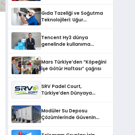
Mehmet Ulutaş, ekonomiye
dair yaptığı açıklamada
Gıda Tazeliği ve Soğutma
şunları kaydetti:
Teknolojileri: Uğur
Cihazlarında Dürüst Teknik
Destek Deneyimi
Tencent Hy3 dünya
genelinde kullanıma
sunuldu
Mars Türkiye’den “Köpeğini
İşe Götür Haftası” çağrısı
SRV Padel Court,
Türkiye’den Dünyaya
Uzanan Padel Kort
Üretiminde Güvenin Adresi
Modüler Su Deposu
Çözümlerinde Güvenin
Adresi