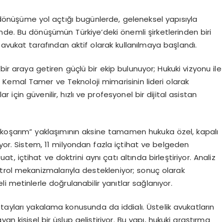
dönüşüme yol açtığı bugünlerde, geleneksel yapısıyla
ğinde. Bu dönüşümün Türkiye’deki önemli şirketlerinden biri
ce avukat tarafından aktif olarak kullanılmaya başlandı.
bir araya getiren güçlü bir ekip bulunuyor; Hukuki vizyonu ile
iyle Kemal Tamer ve Teknoloji mimarisinin lideri olarak
için güvenilir, hızlı ve profesyonel bir dijital asistan
şe koşarım” yaklaşımının aksine tamamen hukuka özel, kapalı
ıyor. Sistem, 11 milyondan fazla içtihat ve belgeden
 içtihat ve doktrini aynı çatı altında birleştiriyor. Analiz
trol mekanizmalarıyla destekleniyor; sonuç olarak
 metinlerle doğrulanabilir yanıtlar sağlanıyor.
tayları yakalama konusunda da iddialı. Üstelik avukatların
n kişisel bir üslup geliştiriyor. Bu yapı, hukuki araştırma