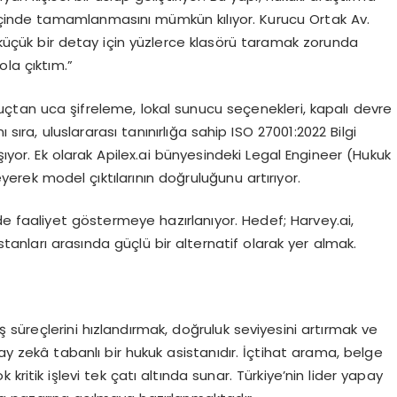
 içinde tamamlanmasını mümkün kılıyor. Kurucu Ortak Av.
r küçük bir detay için yüzlerce klasörü taramak zorunda
ola çıktım.”
uçtan uca şifreleme, lokal sunucu seçenekleri, kapalı devre
 sıra, uluslararası tanınırlığa sahip ISO 27001:2022 Bilgi
şıyor. Ek olarak Apilex.ai bünyesindeki Legal Engineer (Hukuk
eyerek model çıktılarının doğruluğunu artırıyor.
de faaliyet göstermeye hazırlanıyor. Hedef; Harvey.ai,
anları arasında güçlü bir alternatif olarak yer almak.
iş süreçlerini hızlandırmak, doğruluk seviyesini artırmak ve
ay zekâ tabanlı bir hukuk asistanıdır. İçtihat arama, belge
k kritik işlevi tek çatı altında sunar. Türkiye’nin lider yapay