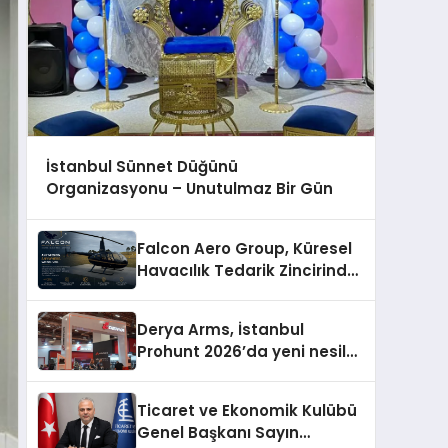
İstanbul Sünnet Düğünü
Organizasyonu – Unutulmaz Bir Gün
Falcon Aero Group, Küresel
Havacılık Tedarik Zincirinde
Türkiye’den Dünyaya
Açılıyor
Derya Arms, İstanbul
Prohunt 2026’da yeni nesil
ürünlerini ve global marka
vizyonunu sergiledi
Ticaret ve Ekonomik Kulübü
Genel Başkanı Sayın