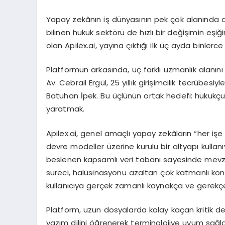
Yapay zekânın iş dünyasının pek çok alanında 
bilinen hukuk sektörü de hızlı bir değişimin eşi
olan Apilex.ai, yayına çıktığı ilk üç ayda binler
Platformun arkasında, üç farklı uzmanlık alanını 
Av. Cebrail Ergül, 25 yıllık girişimcilik tecrübes
Batuhan İpek. Bu üçlünün ortak hedefi: hukukçular 
yaratmak.
Apilex.ai, genel amaçlı yapay zekâların “her i
devre modeller üzerine kurulu bir altyapı kullan
beslenen kapsamlı veri tabanı sayesinde mevzuat,
süreci, halüsinasyonu azaltan çok katmanlı kon
kullanıcıya gerçek zamanlı kaynakça ve gerekçeli
Platform, uzun dosyalarda kolay kaçan kritik de
yazım dilini öğrenerek terminolojiye uyum sağlaya