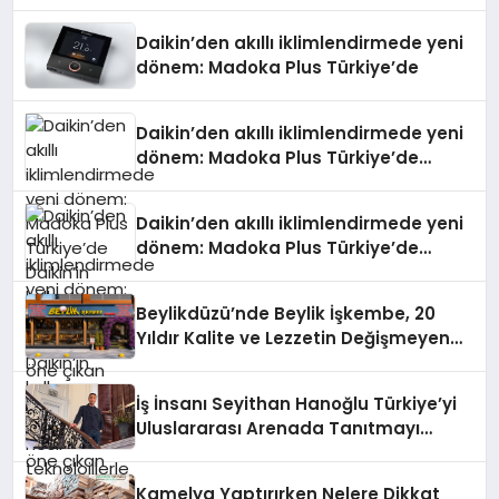
Daikin’den akıllı iklimlendirmede yeni
dönem: Madoka Plus Türkiye’de
Daikin’den akıllı iklimlendirmede yeni
dönem: Madoka Plus Türkiye’de
Daikin’in kullanıcı dostu tasarımıyla
öne çıkan Madoka ailesinin yeni nesil
Daikin’den akıllı iklimlendirmede yeni
teknolojilerle donatılmış son modeli
dönem: Madoka Plus Türkiye’de
VRV kontrol ünitesi Madoka Plus
Daikin’in kullanıcı dostu tasarımıyla
Türkiye’de satışa sunuldu. Tam
öne çıkan Madoka ailesinin yeni nesil
dokunmatik ekranı, mobil uygulama
Beylikdüzü’nde Beylik İşkembe, 20
teknolojilerle donatılmış son modeli
desteği ve akıllı sensör entegrasyonu
Yıldır Kalite ve Lezzetin Değişmeyen
VRV kontrol ünitesi Madoka Plus
sayesinde iklimlendirme sistemlerinin
Adresi
Türkiye’de satışa sunuldu. Tam
yönetimini daha kolay, konforlu ve
dokunmatik ekranı, mobil uygulama
verimli hale getiriyor. Enerji
İş İnsanı Seyithan Hanoğlu Türkiye’yi
desteği ve akıllı sensör entegrasyonu
verimliliğini artırırken modern yaşam
Uluslararası Arenada Tanıtmayı
sayesinde iklimlendirme sistemlerinin
alanlarında teknolojiyi estetik ile bulu
Hedefliyor
yönetimini daha kolay, konforlu ve
verimli hale getiriyor. Enerji
Kamelya Yaptırırken Nelere Dikkat