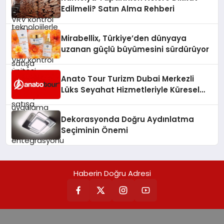
verimliliğini artırırken modern yaşam
Edilmeli? Satın Alma Rehberi
alanlarında teknolojiyi estetik ile bulu
Mirabellix, Türkiye’den dünyaya
uzanan güçlü büyümesini sürdürüyor
Anato Tour Turizm Dubai Merkezli
Lüks Seyahat Hizmetleriyle Küresel
Turizmde Öne Çıkıyor
Dekorasyonda Doğru Aydınlatma
Seçiminin Önemi
Haberin Doğru Adresi