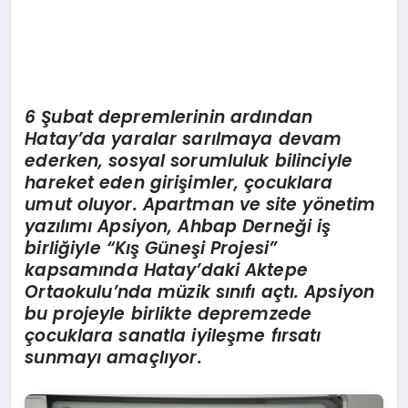
6 Şubat depremlerinin ardından
Hatay
’
da yaralar sarılmaya devam
ederken, sosyal sorumluluk bilinciyle
hareket eden girişimler, çocuklara
umut oluyor. Apartman ve site y
ö
netim
yazılımı Apsiyon, Ahbap Derneğ
i i
ş
birliğiyle
“
Kış Güneşi Projesi”
kapsamında Hatay
’
daki Aktepe
Ortaokulu
’
nda müzik sınıfı açtı. Apsiyon
bu projeyle birlikte depremzede
çocuklara sanatla iyileş
me f
ırsatı
sunmayı amaçlıyor.