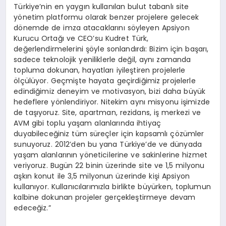
Türkiye’nin en yaygın kullanılan bulut tabanlı site
yönetim platformu olarak benzer projelere gelecek
dönemde de imza atacaklarını söyleyen Apsiyon
Kurucu Ortağı ve CEO’su Kudret Türk,
değerlendirmelerini şöyle sonlandırdı: Bizim için başarı,
sadece teknolojik yeniliklerle değil, aynı zamanda
topluma dokunan, hayatları iyileştiren projelerle
ölçülüyor. Geçmişte hayata geçirdiğimiz projelerle
edindiğimiz deneyim ve motivasyon, bizi daha büyük
hedeflere yönlendiriyor. Nitekim aynı misyonu işimizde
de taşıyoruz. Site, apartman, rezidans, iş merkezi ve
AVM gibi toplu yaşam alanlarında ihtiyaç
duyabileceğiniz tüm süreçler için kapsamlı çözümler
sunuyoruz. 2012’den bu yana Türkiye’de ve dünyada
yaşam alanlarının yöneticilerine ve sakinlerine hizmet
veriyoruz. Bugün 22 binin üzerinde site ve 1,5 milyonu
aşkın konut ile 3,5 milyonun üzerinde kişi Apsiyon
kullanıyor. Kullanıcılarımızla birlikte büyürken, toplumun
kalbine dokunan projeler gerçekleştirmeye devam
edeceğiz.”