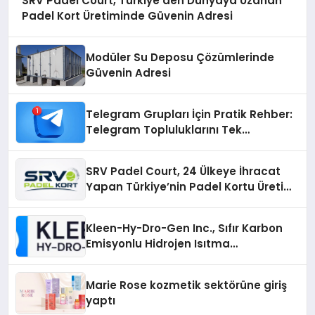
SRV Padel Court, Türkiye’den Dünyaya Uzanan
Padel Kort Üretiminde Güvenin Adresi
Modüler Su Deposu Çözümlerinde
Güvenin Adresi
Telegram Grupları İçin Pratik Rehber:
Telegram Topluluklarını Tek
Noktadan İnceleyin
SRV Padel Court, 24 Ülkeye İhracat
Yapan Türkiye’nin Padel Kortu Üretim
Gücü
Kleen-Hy-Dro-Gen Inc., Sıfır Karbon
Emisyonlu Hidrojen Isıtma
Teknolojisinde ISO ve TSSA
Düzenleyici Onaylarını Aldı
Marie Rose kozmetik sektörüne giriş
yaptı