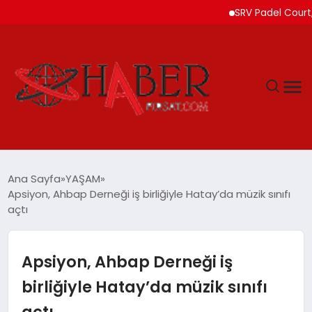
SRV Padel Court, Tür
GÜNDEM
Ana Sayfa
YAŞAM
Apsiyon, Ahbap Derneği iş birliğiyle Hatay’da müzik sınıfı
SPOR
açtı
YAŞAM
Apsiyon, Ahbap Derneği iş
TEKNOLOJİ
birliğiyle Hatay’da müzik sınıfı
açtı
SAĞLIK