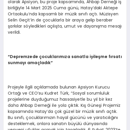
olarak Apsiyon, bu proje kapsamında, Ahbap Derneği iş
birliğiyle 14 Mart 2025 Cuma günü, Hatay’daki Aktepe
Ortaokulu’nda kapsamlı bir müzik sınıfı açtı. Müzisyen
Selin Geçit’in de çocuklarla bir araya gelip beraber
şarkılar söyledikleri açılışta, umut ve dayanışma mesajı
verildi.
“
Depremzede çocuklarımıza sanatla iyileş
me f
ırsatı
sunmayı amaçladık”
Projeyle ilgili açıklamada bulunan Apsiyon Kurucu
Ortağı ve CEO’su Kudret Türk, “Sosyal sorumluluk
projelerine duyduğumuz hassasiyetle bu yıl bir kez
daha Ahbap Derneği ile yola çıktık. Kış Güneşi Projemiz
kapsamında Hatay’da çok güzel bir müzik sınıfı açtık.
Bu sınıfı, çocuklarımızın hayal gücünü ve yaratıcılığını
desteklemek, onlara sanatın büyülü dünyasında
yepyeni ufuklar açmak için tasarladık. 6 Şubat 2023’te