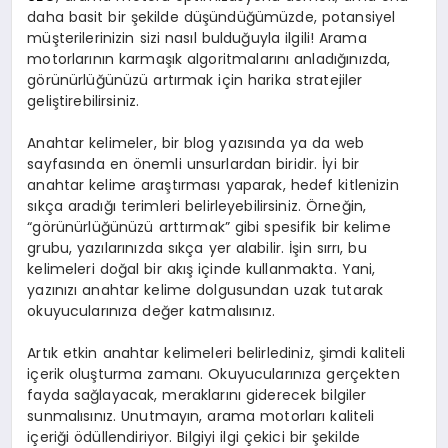
daha basit bir şekilde düşündüğümüzde, potansiyel
müşterilerinizin sizi nasıl bulduğuyla ilgili! Arama
motorlarının karmaşık algoritmalarını anladığınızda,
görünürlüğünüzü artırmak için harika stratejiler
geliştirebilirsiniz.
Anahtar kelimeler, bir blog yazısında ya da web
sayfasında en önemli unsurlardan biridir. İyi bir
anahtar kelime araştırması yaparak, hedef kitlenizin
sıkça aradığı terimleri belirleyebilirsiniz. Örneğin,
“görünürlüğünüzü arttırmak” gibi spesifik bir kelime
grubu, yazılarınızda sıkça yer alabilir. İşin sırrı, bu
kelimeleri doğal bir akış içinde kullanmakta. Yani,
yazınızı anahtar kelime dolgusundan uzak tutarak
okuyucularınıza değer katmalısınız.
Artık etkin anahtar kelimeleri belirlediniz, şimdi kaliteli
içerik oluşturma zamanı. Okuyucularınıza gerçekten
fayda sağlayacak, meraklarını giderecek bilgiler
sunmalısınız. Unutmayın, arama motorları kaliteli
içeriği ödüllendiriyor. Bilgiyi ilgi çekici bir şekilde