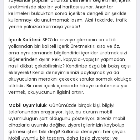
sayesinde popüler anahtar kelimeleri keşfetmek, içerik
üretiminizde size bir yol haritası sunar. Anahtar
kelimeleri bulduktan sonra içerikte dengeli bir şekilde
kullanmayı da unutmamak lazım. Aksi takdirde, trafik
yerine yalnızca karmaşa yaratır!
İçerik Kalitesi
: SEO’da zirveye çıkmanın en etkili
yollarından biri kaliteli içerik üretmektir. Kısa ve öz,
ama aynı zamanda bilgilendirici içerikler üretmek sizi
diğerlerinden ayırır. Peki, kopyala-yapıştır yapmadan
nasıl dikkat çekebilirsiniz? Kendinize özgü bir bakış açısı
ekleyerek! Kendi deneyimlerinizi paylaşmak ya da
okuyucuların merakını çekecek sorular sormak oldukça
etkilidir. Bir nevi içerik içerisinde hikaye anlatımına yer
vermek, okuyucunun ilgisini artırır.
Mobil Uyumluluk
: Günümüzde birçok kişi, bilgiyi
telefonundan araştırıyor. İşte, bu durum mobil
uyumluluğun şart olduğunu gösteriyor. Siteniz mobil
cihazlarla uyumlu değilse, ziyaretçilerinizin kaybolup
gitmesi işten bile değil! Kullanıcı deneyimi her şeydir.
Mobil uyumlu bir tasarım, daha fazla ziyaretçi ve