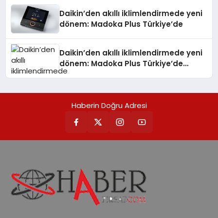
Daikin’den akıllı iklimlendirmede yeni
dönem: Madoka Plus Türkiye’de
Daikin’den akıllı iklimlendirmede yeni
dönem: Madoka Plus Türkiye’de
Daikin’in kullanıcı dostu tasarımıyla
öne çıkan Madoka ailesinin yeni nesil
teknolojilerle donatılmış son modeli
Haberin Doğru Adresi
VRV kontrol ünitesi Madoka Plus
Türkiye’de satışa sunuldu. Tam
dokunmatik ekranı, mobil uygulama
desteği ve akıllı sensör entegrasyonu
sayesinde iklimlendirme sistemlerinin
yönetimini daha kolay, konforlu ve
verimli hale getiriyor. Enerji
verimliliğini artırırken modern yaşam
alanlarında teknolojiyi estetik ile bulu