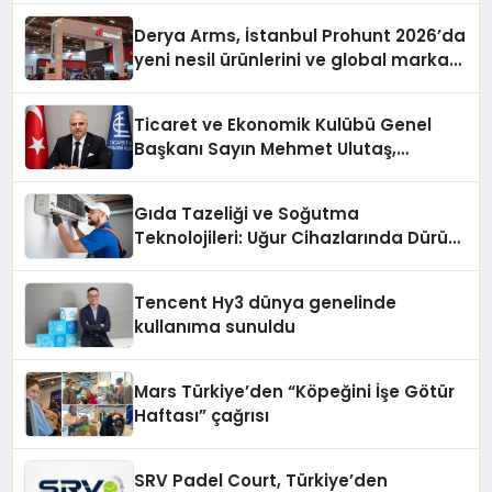
Derya Arms, İstanbul Prohunt 2026’da
yeni nesil ürünlerini ve global marka
vizyonunu sergiledi
Ticaret ve Ekonomik Kulübü Genel
Başkanı Sayın Mehmet Ulutaş,
ekonomiye dair yaptığı açıklamada
şunları kaydetti:
Gıda Tazeliği ve Soğutma
Teknolojileri: Uğur Cihazlarında Dürüst
Teknik Destek Deneyimi
Tencent Hy3 dünya genelinde
kullanıma sunuldu
Mars Türkiye’den “Köpeğini İşe Götür
Haftası” çağrısı
SRV Padel Court, Türkiye’den