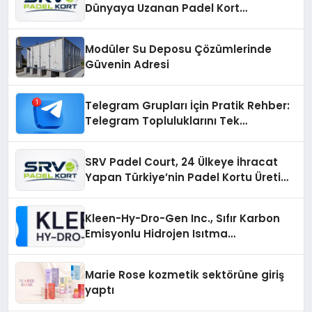
Dünyaya Uzanan Padel Kort
Üretiminde Güvenin Adresi
Modüler Su Deposu Çözümlerinde
Güvenin Adresi
Telegram Grupları İçin Pratik Rehber:
Telegram Topluluklarını Tek
Noktadan İnceleyin
SRV Padel Court, 24 Ülkeye İhracat
Yapan Türkiye’nin Padel Kortu Üretim
Gücü
Kleen-Hy-Dro-Gen Inc., Sıfır Karbon
Emisyonlu Hidrojen Isıtma
Teknolojisinde ISO ve TSSA
Düzenleyici Onaylarını Aldı
Marie Rose kozmetik sektörüne giriş
yaptı