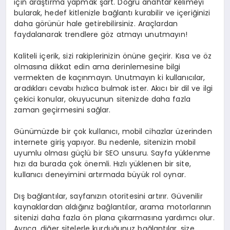
için araştırma yapmak şart. Doğru anahtar kelimeyi
bularak, hedef kitlenizle bağlantı kurabilir ve içeriğinizi
daha görünür hale getirebilirsiniz. Araçlardan
faydalanarak trendlere göz atmayı unutmayın!
Kaliteli içerik, sizi rakiplerinizin önüne geçirir. Kısa ve öz
olmasına dikkat edin ama derinlemesine bilgi
vermekten de kaçınmayın. Unutmayın ki kullanıcılar,
aradıkları cevabı hızlıca bulmak ister. Akıcı bir dil ve ilgi
çekici konular, okuyucunun sitenizde daha fazla
zaman geçirmesini sağlar.
Günümüzde bir çok kullanıcı, mobil cihazlar üzerinden
internete giriş yapıyor. Bu nedenle, sitenizin mobil
uyumlu olması güçlü bir SEO unsuru. Sayfa yüklenme
hızı da burada çok önemli. Hızlı yüklenen bir site,
kullanıcı deneyimini artırmada büyük rol oynar.
Dış bağlantılar, sayfanızın otoritesini artırır. Güvenilir
kaynaklardan aldığınız bağlantılar, arama motorlarının
sitenizi daha fazla ön plana çıkarmasına yardımcı olur.
Ayrıca, diğer sitelerle kurduğunuz bağlantılar, size