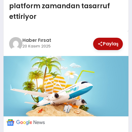
platform zamandan tasarruf
SAĞLIK
ettiriyor
EKONOMİ
MAGAZİN
Haber Fırsat
Paylaş
20 Kasım 2025
EĞİTİM
DÜNYA