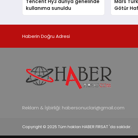
Tencent Hy3 dünya genelinde
Mars Türk
kullanıma sunuldu
Götür Haf
Haberin Doğru Adresi
Reklam & İşbirliği:
habersonuclari@gmail.com
Copyright © 2025 Tüm hakları HABER FIRSAT 'da saklıdır.