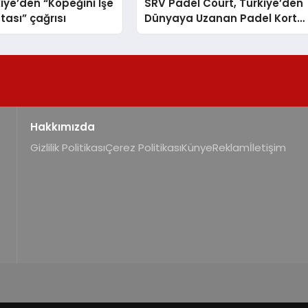
iye’den “Köpeğini İşe
SRV Padel Court, Türkiye’den
tası” çağrısı
Dünyaya Uzanan Padel Kort
Üretiminde Güvenin Adresi
Hakkımızda
Gizlilik Politikası
Çerez Politikası
Künye
Reklam
İletişim