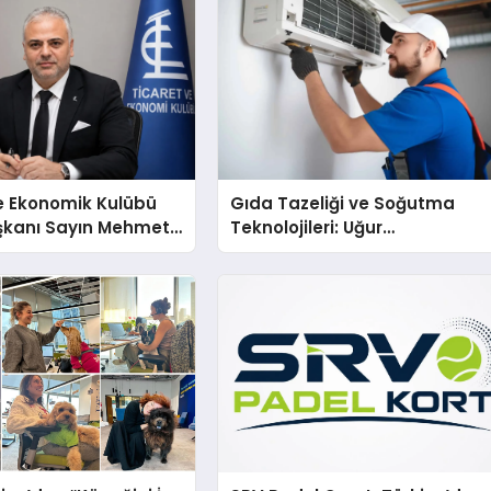
e Ekonomik Kulübü
Gıda Tazeliği ve Soğutma
şkanı Sayın Mehmet
Teknolojileri: Uğur
konomiye dair yaptığı
Cihazlarında Dürüst Teknik
a şunları kaydetti:
Destek Deneyimi