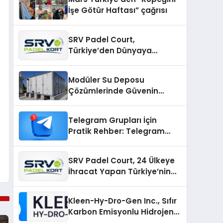
İşe Götür Haftası” çağrısı
SRV Padel Court,
Türkiye’den Dünyaya
Uzanan Padel Kort
Üretiminde Güvenin Adresi
Modüler Su Deposu
Çözümlerinde Güvenin
Adresi
Telegram Grupları İçin
Pratik Rehber: Telegram
Topluluklarını Tek Noktadan
İnceleyin
SRV Padel Court, 24 Ülkeye
İhracat Yapan Türkiye’nin
Padel Kortu Üretim Gücü
Kleen-Hy-Dro-Gen Inc., Sıfır
Karbon Emisyonlu Hidrojen
Isıtma Teknolojisinde ISO ve