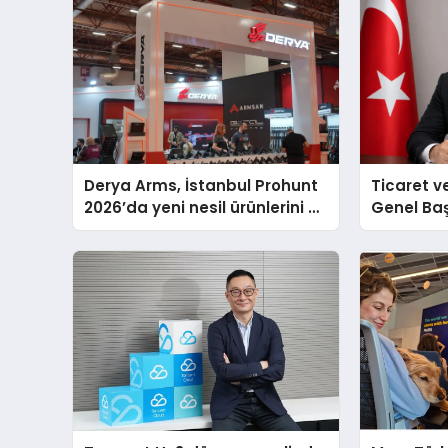
Derya Arms, İstanbul Prohunt
Ticaret v
2026’da yeni nesil ürünlerini ve
Genel Ba
global marka vizyonunu
Ulutaş, e
sergiledi
açıklamad