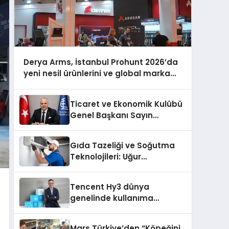
Derya Arms, İstanbul Prohunt 2026’da
yeni nesil ürünlerini ve global marka
vizyonunu sergiledi
Ticaret ve Ekonomik Kulübü
Genel Başkanı Sayın
Mehmet Ulutaş, ekonomiye
dair yaptığı açıklamada
Gıda Tazeliği ve Soğutma
şunları kaydetti:
Teknolojileri: Uğur
Cihazlarında Dürüst Teknik
Destek Deneyimi
Tencent Hy3 dünya
genelinde kullanıma
sunuldu
Mars Türkiye’den “Köpeğini