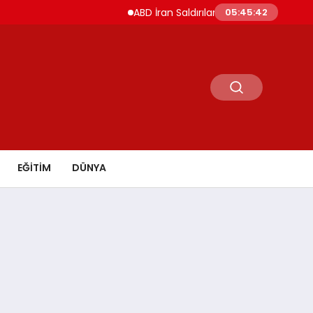
ABD İran Saldırılarını Askıya Aldı Hürmüz ve İs
05:45:43
EĞİTİM
DÜNYA