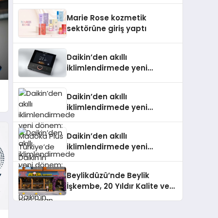
TSSA Düzenleyici Onaylarını
Marie Rose kozmetik
Aldı
sektörüne giriş yaptı
Daikin’den akıllı
iklimlendirmede yeni
dönem: Madoka Plus
Türkiye’de
Daikin’den akıllı
iklimlendirmede yeni
dönem: Madoka Plus
Türkiye’de Daikin’in kullanıcı
Daikin’den akıllı
dostu tasarımıyla öne çıkan
iklimlendirmede yeni
Madoka ailesinin yeni nesil
dönem: Madoka Plus
teknolojilerle donatılmış son
Türkiye’de Daikin’in kullanıcı
modeli VRV kontrol ünitesi
Beylikdüzü’nde Beylik
dostu tasarımıyla öne çıkan
Madoka Plus Türkiye’de
İşkembe, 20 Yıldır Kalite ve
Madoka ailesinin yeni nesil
satışa sunuldu. Tam
Lezzetin Değişmeyen Adresi
teknolojilerle donatılmış son
dokunmatik ekranı, mobil
modeli VRV kontrol ünitesi
uygulama desteği ve akıllı