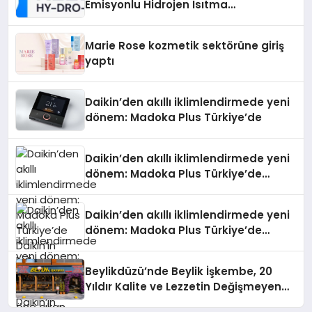
Emisyonlu Hidrojen Isıtma
Teknolojisinde ISO ve TSSA
Düzenleyici Onaylarını Aldı
Marie Rose kozmetik sektörüne giriş
yaptı
Daikin’den akıllı iklimlendirmede yeni
dönem: Madoka Plus Türkiye’de
Daikin’den akıllı iklimlendirmede yeni
dönem: Madoka Plus Türkiye’de
Daikin’in kullanıcı dostu tasarımıyla
öne çıkan Madoka ailesinin yeni nesil
Daikin’den akıllı iklimlendirmede yeni
teknolojilerle donatılmış son modeli
dönem: Madoka Plus Türkiye’de
VRV kontrol ünitesi Madoka Plus
Daikin’in kullanıcı dostu tasarımıyla
Türkiye’de satışa sunuldu. Tam
öne çıkan Madoka ailesinin yeni nesil
dokunmatik ekranı, mobil uygulama
Beylikdüzü’nde Beylik İşkembe, 20
teknolojilerle donatılmış son modeli
desteği ve akıllı sensör entegrasyonu
Yıldır Kalite ve Lezzetin Değişmeyen
VRV kontrol ünitesi Madoka Plus
sayesinde iklimlendirme sistemlerinin
Adresi
Türkiye’de satışa sunuldu. Tam
yönetimini daha kolay, konforlu ve