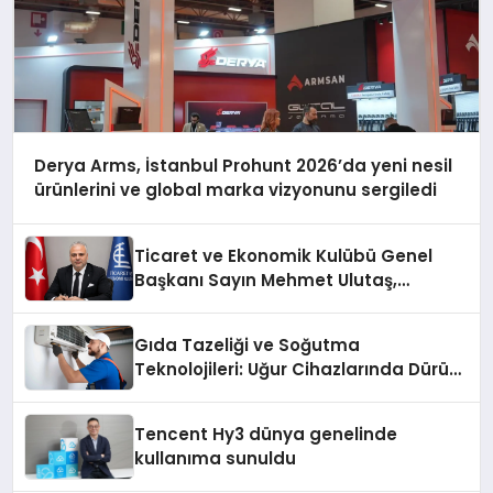
Derya Arms, İstanbul Prohunt 2026’da yeni nesil
ürünlerini ve global marka vizyonunu sergiledi
Ticaret ve Ekonomik Kulübü Genel
Başkanı Sayın Mehmet Ulutaş,
ekonomiye dair yaptığı açıklamada
şunları kaydetti:
Gıda Tazeliği ve Soğutma
Teknolojileri: Uğur Cihazlarında Dürüst
Teknik Destek Deneyimi
Tencent Hy3 dünya genelinde
kullanıma sunuldu