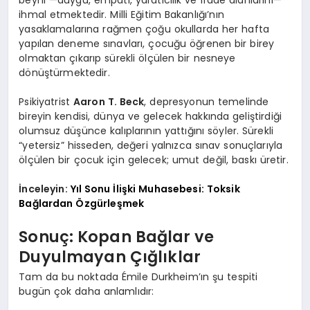
beyni —duygu, empati, yaratıcılık ve ifade alanlarını—
ihmal etmektedir. Milli Eğitim Bakanlığı’nın
yasaklamalarına rağmen çoğu okullarda her hafta
yapılan deneme sınavları, çocuğu öğrenen bir birey
olmaktan çıkarıp sürekli ölçülen bir nesneye
dönüştürmektedir.
Psikiyatrist
Aaron T. Beck
, depresyonun temelinde
bireyin kendisi, dünya ve gelecek hakkında geliştirdiği
olumsuz düşünce kalıplarının yattığını söyler. Sürekli
“yetersiz” hisseden, değeri yalnızca sınav sonuçlarıyla
ölçülen bir çocuk için gelecek; umut değil, baskı üretir.
İnceleyin:
Yıl Sonu İlişki Muhasebesi: Toksik
Bağlardan Özgürleşmek
Sonuç: Kopan Bağlar ve
Duyulmayan Çığlıklar
Tam da bu noktada Émile Durkheim’ın şu tespiti
bugün çok daha anlamlıdır: