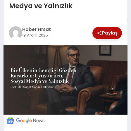
Medya ve Yalnızlık
SAĞLIK
EKONOMİ
Haber Fırsat
Paylaş
19 Aralık 2025
MAGAZİN
EĞİTİM
DÜNYA