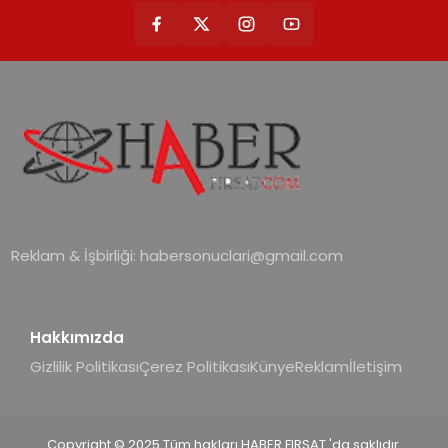
Türkiye’de satışa sunuldu. Tam
dokunmatik ekranı, mobil uygulama
desteği ve akıllı sensör entegrasyonu
sayesinde iklimlendirme sistemlerinin
yönetimini daha kolay, konforlu ve
verimli hale getiriyor. Enerji
verimliliğini artırırken modern yaşam
alanlarında teknolojiyi estetik ile bulu
Reklam & İşbirliği:
habersonuclari@gmail.com
Hakkımızda
Gizlilik Politikası
Çerez Politikası
Künye
Reklam
İletişim
Copyright © 2025 Tüm hakları HABER FIRSAT 'da saklıdır.