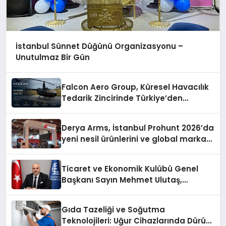
İstanbul Sünnet Düğünü Organizasyonu –
Unutulmaz Bir Gün
Falcon Aero Group, Küresel Havacılık
Tedarik Zincirinde Türkiye’den
Dünyaya Açılıyor
Derya Arms, İstanbul Prohunt 2026’da
yeni nesil ürünlerini ve global marka
vizyonunu sergiledi
Ticaret ve Ekonomik Kulübü Genel
Başkanı Sayın Mehmet Ulutaş,
ekonomiye dair yaptığı açıklamada
şunları kaydetti:
Gıda Tazeliği ve Soğutma
Teknolojileri: Uğur Cihazlarında Dürüst