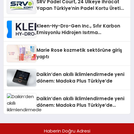
SRV Padel Court, 24 Ülkeye İhracat
Yapan Türkiye’nin Padel Kortu Üretim
Gücü
Kleen-Hy-Dro-Gen Inc., Sıfır Karbon
Emisyonlu Hidrojen Isıtma
Teknolojisinde ISO ve TSSA
Düzenleyici Onaylarını Aldı
Marie Rose kozmetik sektörüne giriş
yaptı
Daikin’den akıllı iklimlendirmede yeni
dönem: Madoka Plus Türkiye’de
Daikin’den akıllı iklimlendirmede yeni
dönem: Madoka Plus Türkiye’de
Daikin’in kullanıcı dostu tasarımıyla
öne çıkan Madoka ailesinin yeni nesil
teknolojilerle donatılmış son modeli
Haberin Doğru Adresi
VRV kontrol ünitesi Madoka Plus