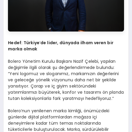
Hedef: Türkiye
’
de lider, d
ünyada i
lham
v
eren
bir
marka olmak
Bolero Yönetim Kurulu Başkanı Nazif Çelebi, yapılan
değişimle ilgili olarak şu değerlendirmede bulundu:
“Yeni logomuz ve sloganımız, markamızın değerlerini
ve geleceğe yönelik vizyonunu daha net bir şekilde
yansıtıyor. Çorap ve iç giyim sektöründeki
yatırımlarımızı büyüterek, konfor ve tasarımı ön planda
tutan koleksiyonlarla fark yaratmayı hedefliyoruz.”
Bolero’nun yenilenen marka kimliği, önümüzdeki
günlerde dijital platformlardan mağaza içi
deneyimlere kadar tüm temas noktalarında
tüketicilerle buluşturulacak. Marka, sürdürülebilir