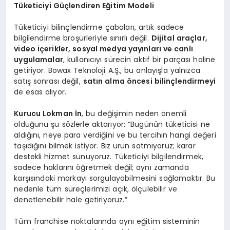
Tüketiciyi Güçlendiren Eğitim Modeli
Tüketiciyi bilinçlendirme çabaları, artık sadece
bilgilendirme broşürleriyle sınırlı değil.
Dijital araçlar,
video içerikler, sosyal medya yayınları ve canlı
uygulamalar
, kullanıcıyı sürecin aktif bir parçası haline
getiriyor. Bowax Teknoloji A.Ş., bu anlayışla yalnızca
satış sonrası değil,
satın alma
ö
ncesi bilinçlendirmeyi
de esas alıyor.
Kurucu Lokman İn
, bu değişimin neden önemli
olduğunu şu sözlerle aktarıyor: “Bugünün tüketicisi ne
aldığını, neye para verdiğini ve bu tercihin hangi değeri
taşıdığını bilmek istiyor. Biz ürün satmıyoruz; karar
destekli hizmet sunuyoruz. Tüketiciyi bilgilendirmek,
sadece haklarını öğretmek değil; aynı zamanda
karşısındaki markayı sorgulayabilmesini sağlamaktır. Bu
nedenle tüm süreçlerimizi açık, ölçülebilir ve
denetlenebilir hale getiriyoruz.”
Tüm franchise noktalarında aynı eğitim sisteminin