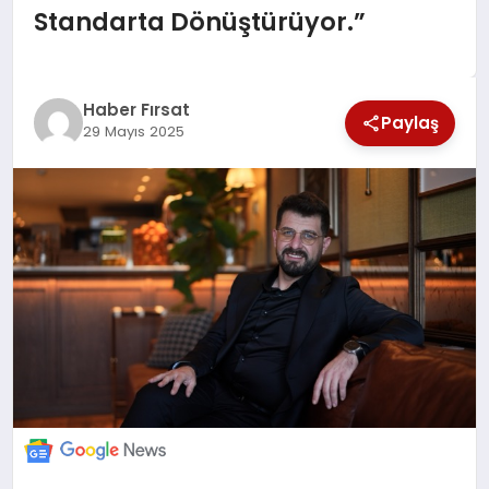
Standarta Dönüştürüyor.”
SAĞLIK
EKONOMİ
Haber Fırsat
Paylaş
29 Mayıs 2025
MAGAZİN
EĞİTİM
DÜNYA