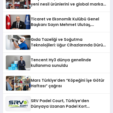
yeni nesil ürünlerini ve global marka
vizyonunu sergiledi
Ticaret ve Ekonomik Kulübü Genel
Başkanı Sayın Mehmet Ulutaş,
ekonomiye dair yaptığı açıklamada
şunları kaydetti:
Gıda Tazeliği ve Soğutma
Teknolojileri: Uğur Cihazlarında Dürüst
Teknik Destek Deneyimi
Tencent Hy3 dünya genelinde
kullanıma sunuldu
Mars Türkiye’den “Köpeğini İşe Götür
Haftası” çağrısı
SRV Padel Court, Türkiye’den
Dünyaya Uzanan Padel Kort
Üretiminde Güvenin Adresi