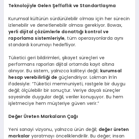
Teknolojiyle Gelen Şeffaflık ve Standartlaşma
Kurumsal kültürün sürdürülebilir olması için her sürecin
izlenebilir ve denetlenebilir olması gerekiyor. Bowax,
yerli dijital çözümlerle donattığı kontrol ve
raporlama sistemleriyle
, tüm operasyonlarda aynı
standardı korumayı hedefliyor.
Tüketici geri bildirimleri, şikayet süreçleri ve
performans raporları dijital ortamda kayıt altına
alınıyor. Bu sistem, yalnızca kaliteyi değil;
kurumsal
hesap verebilirliğ
i de
güçlendiriyor. Lokman İn’in
ifadesiyle: “Tüketici memnuniyeti, rastgele bir duygu
değil; ölçülebilir bir sonuçtur. Veriye dayalı süreçler
sayesinde duygular değil, veriler konuşuyor. Bu hem
işletmeciye hem müşteriye güven verir.”
Değer
Ü
reten Markaların Çağı
Yeni sanayi vizyonu, yalnızca ürün değil;
değer üreten
markalar
yaratmayı önceliklendirilir. Bu değer; insan