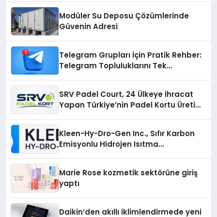
Modüler Su Deposu Çözümlerinde
Güvenin Adresi
Telegram Grupları İçin Pratik Rehber:
Telegram Topluluklarını Tek
Noktadan İnceleyin
SRV Padel Court, 24 Ülkeye İhracat
Yapan Türkiye’nin Padel Kortu Üretim
Gücü
Kleen-Hy-Dro-Gen Inc., Sıfır Karbon
Emisyonlu Hidrojen Isıtma
Teknolojisinde ISO ve TSSA
Düzenleyici Onaylarını Aldı
Marie Rose kozmetik sektörüne giriş
yaptı
Daikin’den akıllı iklimlendirmede yeni