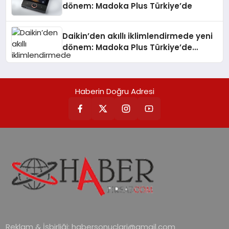
dönem: Madoka Plus Türkiye’de
Daikin’den akıllı iklimlendirmede yeni
dönem: Madoka Plus Türkiye’de
Daikin’in kullanıcı dostu tasarımıyla
öne çıkan Madoka ailesinin yeni nesil
teknolojilerle donatılmış son modeli
Haberin Doğru Adresi
VRV kontrol ünitesi Madoka Plus
Türkiye’de satışa sunuldu. Tam
dokunmatik ekranı, mobil uygulama
desteği ve akıllı sensör entegrasyonu
sayesinde iklimlendirme sistemlerinin
yönetimini daha kolay, konforlu ve
verimli hale getiriyor. Enerji
verimliliğini artırırken modern yaşam
alanlarında teknolojiyi estetik ile bulu
Reklam & İşbirliği:
habersonuclari@gmail.com