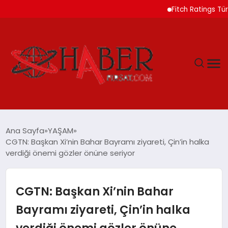
Fitch Ratings Türk Banka
GÜNDEM
Ana Sayfa
YAŞAM
CGTN: Başkan Xi’nin Bahar Bayramı ziyareti, Çin’in halka
SPOR
verdiği önemi gözler önüne seriyor
YAŞAM
CGTN: Başkan Xi’nin Bahar
TEKNOLOJİ
Bayramı ziyareti, Çin’in halka
verdiği önemi gözler önüne
SAĞLIK