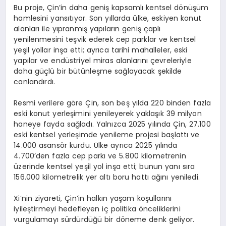
Bu proje, Çin’in daha geniş kapsamlı kentsel dönüşüm
hamlesini yansıtıyor. Son yıllarda ülke, eskiyen konut
alanları ile yıpranmış yapıların geniş çaplı
yenilenmesini teşvik ederek cep parklar ve kentsel
yeşil yollar inşa etti; ayrıca tarihi mahalleler, eski
yapılar ve endüstriyel miras alanlarını çevreleriyle
daha güçlü bir bütünleşme sağlayacak şekilde
canlandırdı.
Resmi verilere göre Çin, son beş yılda 220 binden fazla
eski konut yerleşimini yenileyerek yaklaşık 39 milyon
haneye fayda sağladı. Yalnızca 2025 yılında Çin, 27.100
eski kentsel yerleşimde yenileme projesi başlattı ve
14.000 asansör kurdu. Ülke ayrıca 2025 yılında
4.700’den fazla cep parkı ve 5.800 kilometrenin
üzerinde kentsel yeşil yol inşa etti; bunun yanı sıra
156.000 kilometrelik yer altı boru hattı ağını yeniledi.
Xi’nin ziyareti, Çin’in halkın yaşam koşullarını
iyileştirmeyi hedefleyen iç politika önceliklerini
vurgulamayı sürdürdüğü bir döneme denk geliyor.