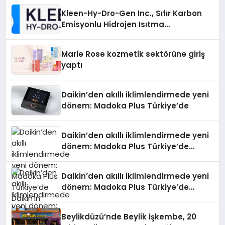
Kleen-Hy-Dro-Gen Inc., Sıfır Karbon
Emisyonlu Hidrojen Isıtma
Teknolojisinde ISO ve TSSA
Düzenleyici Onaylarını Aldı
Marie Rose kozmetik sektörüne giriş
yaptı
Daikin’den akıllı iklimlendirmede yeni
dönem: Madoka Plus Türkiye’de
Daikin’den akıllı iklimlendirmede yeni
dönem: Madoka Plus Türkiye’de
Daikin’in kullanıcı dostu tasarımıyla
öne çıkan Madoka ailesinin yeni nesil
Daikin’den akıllı iklimlendirmede yeni
teknolojilerle donatılmış son modeli
dönem: Madoka Plus Türkiye’de
VRV kontrol ünitesi Madoka Plus
Daikin’in kullanıcı dostu tasarımıyla
Türkiye’de satışa sunuldu. Tam
öne çıkan Madoka ailesinin yeni nesil
dokunmatik ekranı, mobil uygulama
Beylikdüzü’nde Beylik İşkembe, 20
teknolojilerle donatılmış son modeli
desteği ve akıllı sensör entegrasyonu