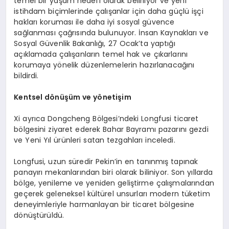
temel bir yaşam hedefi olarak belirliyor ve yeni
istihdam biçimlerinde çalışanlar için daha güçlü işçi
hakları koruması ile daha iyi sosyal güvence
sağlanması çağrısında bulunuyor. İnsan Kaynakları ve
Sosyal Güvenlik Bakanlığı, 27 Ocak’ta yaptığı
açıklamada çalışanların temel hak ve çıkarlarını
korumaya yönelik düzenlemelerin hazırlanacağını
bildirdi.
Kentsel dönüşüm ve yönetişim
Xi ayrıca Dongcheng Bölgesi’ndeki Longfusi ticaret
bölgesini ziyaret ederek Bahar Bayramı pazarını gezdi
ve Yeni Yıl ürünleri satan tezgahları inceledi.
Longfusi, uzun süredir Pekin’in en tanınmış tapınak
panayırı mekanlarından biri olarak biliniyor. Son yıllarda
bölge, yenileme ve yeniden geliştirme çalışmalarından
geçerek geleneksel kültürel unsurları modern tüketim
deneyimleriyle harmanlayan bir ticaret bölgesine
dönüştürüldü.