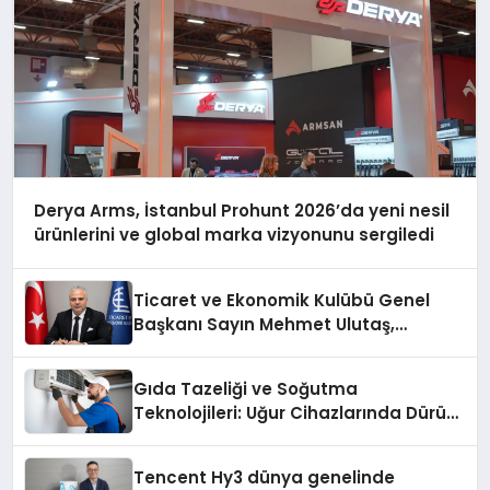
Derya Arms, İstanbul Prohunt 2026’da yeni nesil
ürünlerini ve global marka vizyonunu sergiledi
Ticaret ve Ekonomik Kulübü Genel
Başkanı Sayın Mehmet Ulutaş,
ekonomiye dair yaptığı açıklamada
şunları kaydetti:
Gıda Tazeliği ve Soğutma
Teknolojileri: Uğur Cihazlarında Dürüst
Teknik Destek Deneyimi
Tencent Hy3 dünya genelinde