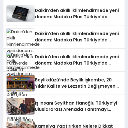
Daikin’den akıllı iklimlendirmede yeni
dönem: Madoka Plus Türkiye’de
Daikin’den akıllı iklimlendirmede yeni
dönem: Madoka Plus Türkiye’de
Daikin’in kullanıcı dostu tasarımıyla
öne çıkan Madoka ailesinin yeni nesil
Daikin’den akıllı iklimlendirmede yeni
teknolojilerle donatılmış son modeli
dönem: Madoka Plus Türkiye’de
VRV kontrol ünitesi Madoka Plus
Daikin’in kullanıcı dostu tasarımıyla
Türkiye’de satışa sunuldu. Tam
öne çıkan Madoka ailesinin yeni nesil
dokunmatik ekranı, mobil uygulama
Beylikdüzü’nde Beylik İşkembe, 20
teknolojilerle donatılmış son modeli
desteği ve akıllı sensör entegrasyonu
Yıldır Kalite ve Lezzetin Değişmeyen
VRV kontrol ünitesi Madoka Plus
sayesinde iklimlendirme sistemlerinin
Adresi
Türkiye’de satışa sunuldu. Tam
yönetimini daha kolay, konforlu ve
dokunmatik ekranı, mobil uygulama
verimli hale getiriyor. Enerji
İş İnsanı Seyithan Hanoğlu Türkiye’yi
desteği ve akıllı sensör entegrasyonu
verimliliğini artırırken modern yaşam
Uluslararası Arenada Tanıtmayı
sayesinde iklimlendirme sistemlerinin
alanlarında teknolojiyi estetik ile bulu
Hedefliyor
yönetimini daha kolay, konforlu ve
verimli hale getiriyor. Enerji
Kamelya Yaptırırken Nelere Dikkat