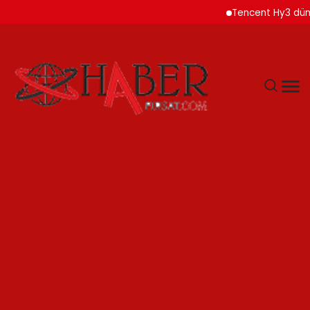
Tencent Hy3 dünya gene