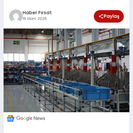
SAĞLIK
Haber Fırsat
Paylaş
15 Ekim 2025
EKONOMİ
MAGAZİN
EĞİTİM
DÜNYA