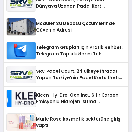
Dünyaya Uzanan Padel Kort
Üretiminde Güvenin Adresi
Modüler Su Deposu Çözümlerinde
Güvenin Adresi
Telegram Grupları İçin Pratik Rehber:
Telegram Topluluklarını Tek
Noktadan İnceleyin
SRV Padel Court, 24 Ülkeye İhracat
Yapan Türkiye’nin Padel Kortu Üretim
Gücü
Kleen-Hy-Dro-Gen Inc., Sıfır Karbon
Emisyonlu Hidrojen Isıtma
Teknolojisinde ISO ve TSSA
Düzenleyici Onaylarını Aldı
Marie Rose kozmetik sektörüne giriş
yaptı