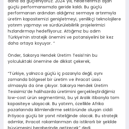
daha da güçleniyoruz. 2024 yılı, hedeflerimizi aşan
güçlü performansımızla geride kaldı. Bu güçlü
performansın ardından aldığımız sermaye artırımıyla
üretim kapasitemizi genişletmeyi, yenilikçi teknolojilere
yatırım yapmayı ve sürdürülebilirlik projelerimizi
hızlandırmayı hedefliyoruz. Attığımız bu adım
Türkiye’nin stratejik önemini ve potansiyelini bir kez
daha ortaya koyuyor. “
Önder, Sakarya Hendek Üretim Tesisi’nin bu
yolculuktaki önemine de dikkat çekerek,
“Türkiye, yalnızca güçlü iç pazarıyla değil, aynı
zamanda bölgesel bir üretim ve ihracat üssü
olmasıyla da öne çıkıyor. Sakarya Hendek Üretim
Tesisimiz’de halihazırda üretimini gerçekleştirdiğimiz
low-cost ürün segmentimiz, bu yıl Aralık itibarıyla tam
kapasiteye ulaşacak. Bu yatırım, özellikle Afrika
pazarlarında iklimlendirme sektöründe oluşan ciddi
ihtiyaca güçlü bir yanıt niteliğinde olacak. Bu stratejik
adımlar, ihracat rakamlarımızın da istikrarlı bir şekilde
büyümesini beraberinde getirecek” dedi.