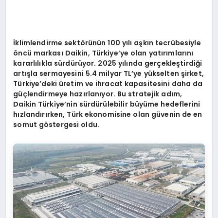
İklimlendirme sekt
ö
rünün 100 yılı aşkın tecrübesiyle
ö
ncü markası Daikin, Türkiye
’
ye olan yatırımlarını
kararlılıkla sürdürüyor. 2025 yılında gerçekleştirdiği
artışla sermayesini 5.4 milyar TL
’
ye yü
kselten
şirket,
Türkiye
’
deki üretim ve ihracat kapasitesini daha da
güçlendirmeye hazı
rlan
ıyor. Bu stratejik adım,
Daikin Türkiye
’
nin sürdürülebilir büyüme hedeflerini
hızlandırırken, Türk ekonomisine olan güvenin de en
somut g
ö
stergesi oldu.