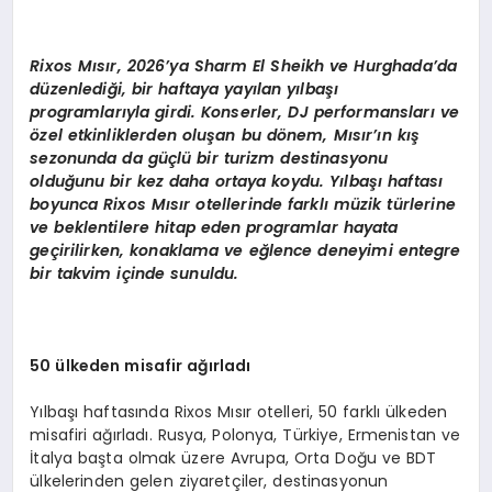
Rixos M
ısır, 2026
’
ya Sharm El Sheikh ve Hurghada
’
da
d
üzenlediği, bir haftaya yayılan yı
lba
şı
programlarıyla girdi. Konserler, DJ performansları
ve
ö
zel etkinliklerden oluşan bu d
ö
nem, Mısır’ın kış
sezonunda da güçlü bir turizm destinasyonu
olduğunu bir kez daha ortaya koydu. Yı
lba
şı haftası
boyunca Rixos Mısır otellerinde farklı müzik türlerine
ve beklentilere hitap eden programlar hayata
geçirilirken, konaklama ve eğlence deneyimi entegre
bir takvim içinde sunuldu.
50 ülkeden misafir ağırladı
Yılbaşı haftasında Rixos Mısır otelleri, 50 farklı ülkeden
misafiri ağırladı. Rusya, Polonya, Türkiye, Ermenistan ve
İtalya başta olmak üzere Avrupa, Orta Doğu ve BDT
ülkelerinden gelen ziyaretçiler, destinasyonun