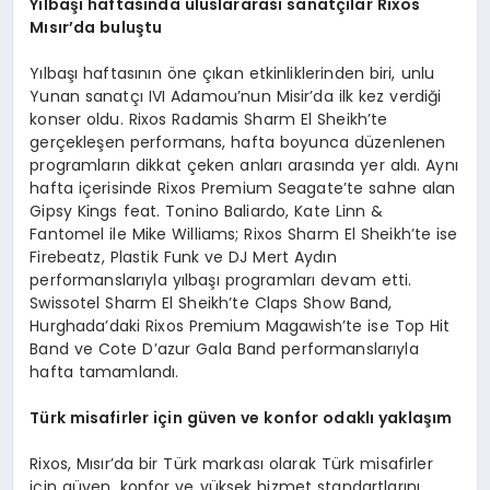
Yı
lba
şı haftasında uluslararası sanatçı
lar Rixos
M
ısır
’
da
buluştu
Yılbaşı haftasının öne çıkan etkinliklerinden biri, unlu
Yunan sanatçı IVI Adamou’nun Misir’da ilk kez verdiği
konser oldu. Rixos Radamis Sharm El Sheikh’te
gerçekleşen performans, hafta boyunca düzenlenen
programların dikkat çeken anları arasında yer aldı. Aynı
hafta içerisinde Rixos Premium Seagate’te sahne alan
Gipsy Kings feat. Tonino Baliardo, Kate Linn &
Fantomel ile Mike Williams; Rixos Sharm El Sheikh’te ise
Firebeatz, Plastik Funk ve DJ Mert Aydın
performanslarıyla yılbaşı programları devam etti.
Swissotel Sharm El Sheikh’te Claps Show Band,
Hurghada’daki Rixos Premium Magawish’te ise Top Hit
Band ve Cote D’azur Gala Band performanslarıyla
hafta tamamlandı.
Türk misafirler için güven ve konfor odaklı yaklaşım
Rixos, Mısır’da bir Türk markası olarak Türk misafirler
için güven, konfor ve yüksek hizmet standartlarını