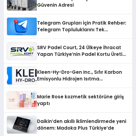
Güvenin Adresi
Telegram Grupları İçin Pratik Rehber:
Telegram Topluluklarını Tek
Noktadan İnceleyin
SRV Padel Court, 24 Ülkeye İhracat
Yapan Türkiye’nin Padel Kortu Üretim
Gücü
Kleen-Hy-Dro-Gen Inc., Sıfır Karbon
Emisyonlu Hidrojen Isıtma
Teknolojisinde ISO ve TSSA
Düzenleyici Onaylarını Aldı
Marie Rose kozmetik sektörüne giriş
yaptı
Daikin’den akıllı iklimlendirmede yeni
dönem: Madoka Plus Türkiye’de