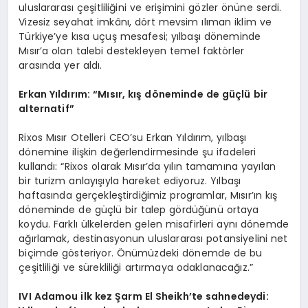
uluslararası çeşitliliğini ve erişimini gözler önüne serdi.
Vizesiz seyahat imkânı, dört mevsim ılıman iklim ve
Türkiye’ye kısa uçuş mesafesi; yılbaşı döneminde
Mısır’a olan talebi destekleyen temel faktörler
arasında yer aldı.
Erkan Yıldırım:
“
Mısır, kış d
ö
neminde de güçlü bir
a
lternatif
”
Rixos Mısır Otelleri CEO’su Erkan Yıldırım, yılbaşı
dönemine ilişkin değerlendirmesinde şu ifadeleri
kullandı: “Rixos olarak Mısır’da yılın tamamına yayılan
bir turizm anlayışıyla hareket ediyoruz. Yılbaşı
haftasında gerçekleştirdiğimiz programlar, Mısır’ın kış
döneminde de güçlü bir talep gördüğünü ortaya
koydu. Farklı ülkelerden gelen misafirleri aynı dönemde
ağırlamak, destinasyonun uluslararası potansiyelini net
biçimde gösteriyor. Önümüzdeki dönemde de bu
çeşitliliği ve sürekliliği artırmaya odaklanacağız.”
IVI Adamou
ilk kez Ş
arm El Sheikh
’
te sahnedeydi: