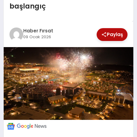
başlangıç
SAĞLIK
EKONOMİ
Haber Fırsat
Paylaş
09 Ocak 2026
MAGAZİN
EĞİTİM
DÜNYA