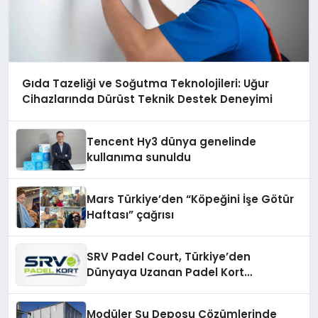
Gıda Tazeliği ve Soğutma Teknolojileri: Uğur
Cihazlarında Dürüst Teknik Destek Deneyimi
Tencent Hy3 dünya genelinde
kullanıma sunuldu
Mars Türkiye’den “Köpeğini İşe Götür
Haftası” çağrısı
SRV Padel Court, Türkiye’den
Dünyaya Uzanan Padel Kort
Üretiminde Güvenin Adresi
Modüler Su Deposu Çözümlerinde