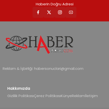
Haberin Doğru Adresi
Reklam & İşbirliği:
habersonuclari@gmail.com
Hakkımızda
Gizlilik Politikası
Çerez Politikası
Künye
Reklam
İletişim