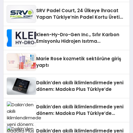
SRV Padel Court, 24 Ülkeye İhracat
Yapan Türkiye’nin Padel Kortu Üretim
Gücü
Kleen-Hy-Dro-Gen Inc., Sıfır Karbon
Emisyonlu Hidrojen Isıtma
Teknolojisinde ISO ve TSSA
Düzenleyici Onaylarını Aldı
Marie Rose kozmetik sektörüne giriş
yaptı
Daikin’den akıllı iklimlendirmede yeni
dönem: Madoka Plus Türkiye’de
Daikin’den akıllı iklimlendirmede yeni
dönem: Madoka Plus Türkiye’de
Daikin’in kullanıcı dostu tasarımıyla
öne çıkan Madoka ailesinin yeni nesil
Daikin’den akıllı iklimlendirmede yeni
teknolojilerle donatılmış son modeli