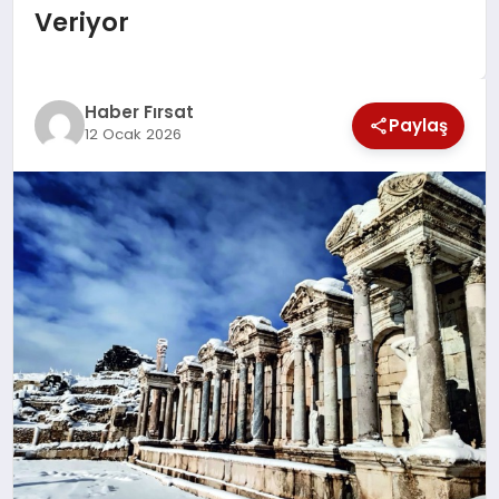
Veriyor
SAĞLIK
EKONOMİ
Haber Fırsat
Paylaş
12 Ocak 2026
MAGAZİN
EĞİTİM
DÜNYA