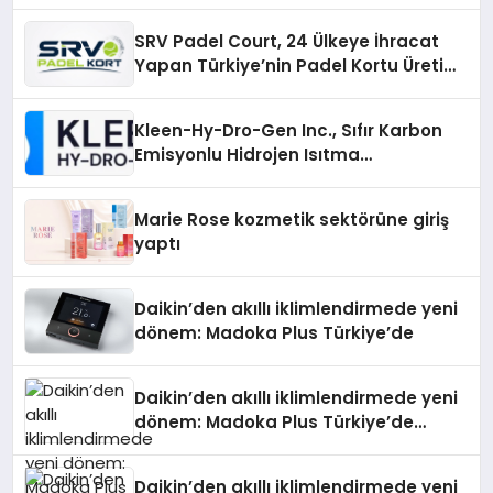
Noktadan İnceleyin
SRV Padel Court, 24 Ülkeye İhracat
Yapan Türkiye’nin Padel Kortu Üretim
Gücü
Kleen-Hy-Dro-Gen Inc., Sıfır Karbon
Emisyonlu Hidrojen Isıtma
Teknolojisinde ISO ve TSSA
Düzenleyici Onaylarını Aldı
Marie Rose kozmetik sektörüne giriş
yaptı
Daikin’den akıllı iklimlendirmede yeni
dönem: Madoka Plus Türkiye’de
Daikin’den akıllı iklimlendirmede yeni
dönem: Madoka Plus Türkiye’de
Daikin’in kullanıcı dostu tasarımıyla
öne çıkan Madoka ailesinin yeni nesil
Daikin’den akıllı iklimlendirmede yeni