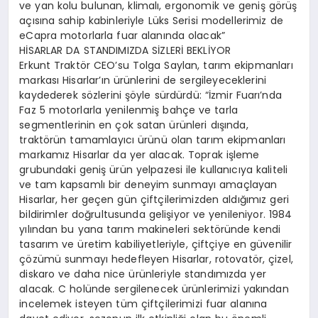
ve yan kolu bulunan, klimalı, ergonomik ve geniş görüş
açısına sahip kabinleriyle Lüks Serisi modellerimiz de
eCapra motorlarla fuar alanında olacak”
HİSARLAR DA STANDIMIZDA SİZLERİ BEKLİYOR
Erkunt Traktör CEO’su Tolga Saylan, tarım ekipmanları
markası Hisarlar’ın ürünlerini de sergileyeceklerini
kaydederek sözlerini şöyle sürdürdü: “İzmir Fuarı’nda
Faz 5 motorlarla yenilenmiş bahçe ve tarla
segmentlerinin en çok satan ürünleri dışında,
traktörün tamamlayıcı ürünü olan tarım ekipmanları
markamız Hisarlar da yer alacak. Toprak işleme
grubundaki geniş ürün yelpazesi ile kullanıcıya kaliteli
ve tam kapsamlı bir deneyim sunmayı amaçlayan
Hisarlar, her geçen gün çiftçilerimizden aldığımız geri
bildirimler doğrultusunda gelişiyor ve yenileniyor. 1984
yılından bu yana tarım makineleri sektöründe kendi
tasarım ve üretim kabiliyetleriyle, çiftçiye en güvenilir
çözümü sunmayı hedefleyen Hisarlar, rotovatör, çizel,
diskaro ve daha nice ürünleriyle standımızda yer
alacak. C holünde sergilenecek ürünlerimizi yakından
incelemek isteyen tüm çiftçilerimizi fuar alanına