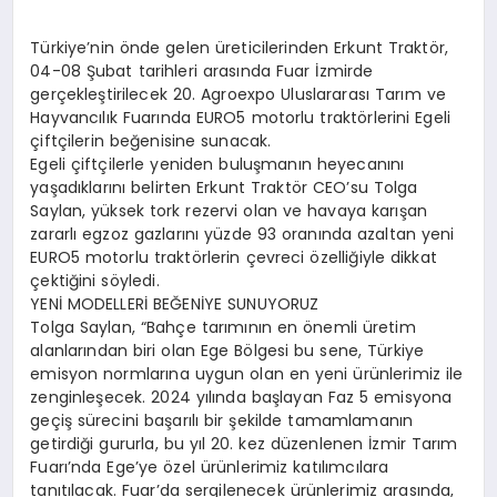
Türkiye’nin önde gelen üreticilerinden Erkunt Traktör,
04-08 Şubat tarihleri arasında Fuar İzmirde
gerçekleştirilecek 20. Agroexpo Uluslararası Tarım ve
Hayvancılık Fuarında EURO5 motorlu traktörlerini Egeli
çiftçilerin beğenisine sunacak.
Egeli çiftçilerle yeniden buluşmanın heyecanını
yaşadıklarını belirten Erkunt Traktör CEO’su Tolga
Saylan, yüksek tork rezervi olan ve havaya karışan
zararlı egzoz gazlarını yüzde 93 oranında azaltan yeni
EURO5 motorlu traktörlerin çevreci özelliğiyle dikkat
çektiğini söyledi.
YENİ MODELLERİ BEĞENİYE SUNUYORUZ
Tolga Saylan, “Bahçe tarımının en önemli üretim
alanlarından biri olan Ege Bölgesi bu sene, Türkiye
emisyon normlarına uygun olan en yeni ürünlerimiz ile
zenginleşecek. 2024 yılında başlayan Faz 5 emisyona
geçiş sürecini başarılı bir şekilde tamamlamanın
getirdiği gururla, bu yıl 20. kez düzenlenen İzmir Tarım
Fuarı’nda Ege’ye özel ürünlerimiz katılımcılara
tanıtılacak. Fuar’da sergilenecek ürünlerimiz arasında,