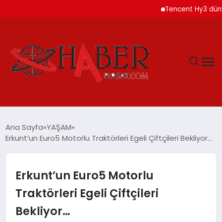
Tencent Hy3 dünya gen
GÜNDEM
Ana Sayfa
YAŞAM
Erkunt’un Euro5 Motorlu Traktörleri Egeli Çiftçileri Bekliyor…
SPOR
YAŞAM
Erkunt’un Euro5 Motorlu
Traktörleri Egeli Çiftçileri
TEKNOLOJİ
Bekliyor…
SAĞLIK