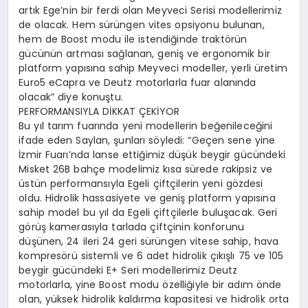
artık Ege’nin bir ferdi olan Meyveci Serisi modellerimiz
de olacak. Hem sürüngen vites opsiyonu bulunan,
hem de Boost modu ile istendiğinde traktörün
gücünün artması sağlanan, geniş ve ergonomik bir
platform yapısına sahip Meyveci modeller, yerli üretim
Euro5 eCapra ve Deutz motorlarla fuar alanında
olacak” diye konuştu.
PERFORMANSIYLA DİKKAT ÇEKİYOR
Bu yıl tarım fuarında yeni modellerin beğenileceğini
ifade eden Saylan, şunları söyledi: “Geçen sene yine
İzmir Fuarı’nda lanse ettiğimiz düşük beygir gücündeki
Misket 26B bahçe modelimiz kısa sürede rakipsiz ve
üstün performansıyla Egeli çiftçilerin yeni gözdesi
oldu. Hidrolik hassasiyete ve geniş platform yapısına
sahip model bu yıl da Egeli çiftçilerle buluşacak. Geri
görüş kamerasıyla tarlada çiftçinin konforunu
düşünen, 24 ileri 24 geri sürüngen vitese sahip, hava
kompresörü sistemli ve 6 adet hidrolik çıkışlı 75 ve 105
beygir gücündeki E+ Seri modellerimiz Deutz
motorlarla, yine Boost modu özelliğiyle bir adım önde
olan, yüksek hidrolik kaldırma kapasitesi ve hidrolik orta