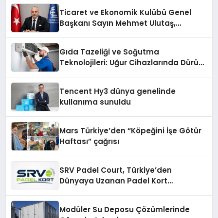
Ticaret ve Ekonomik Kulübü Genel
Başkanı Sayın Mehmet Ulutaş,
ekonomiye dair yaptığı açıklamada
şunları kaydetti:
Gıda Tazeliği ve Soğutma
Teknolojileri: Uğur Cihazlarında Dürüst
Teknik Destek Deneyimi
Tencent Hy3 dünya genelinde
kullanıma sunuldu
Mars Türkiye’den “Köpeğini İşe Götür
Haftası” çağrısı
SRV Padel Court, Türkiye’den
Dünyaya Uzanan Padel Kort
Üretiminde Güvenin Adresi
Modüler Su Deposu Çözümlerinde