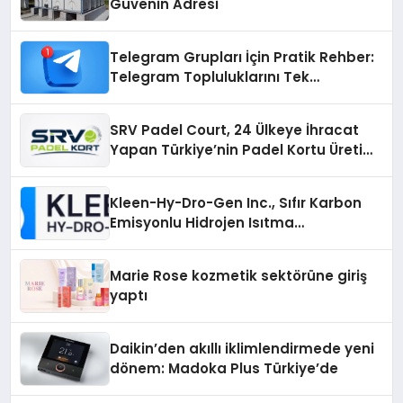
Güvenin Adresi
Telegram Grupları İçin Pratik Rehber:
Telegram Topluluklarını Tek
Noktadan İnceleyin
SRV Padel Court, 24 Ülkeye İhracat
Yapan Türkiye’nin Padel Kortu Üretim
Gücü
Kleen-Hy-Dro-Gen Inc., Sıfır Karbon
Emisyonlu Hidrojen Isıtma
Teknolojisinde ISO ve TSSA
Düzenleyici Onaylarını Aldı
Marie Rose kozmetik sektörüne giriş
yaptı
Daikin’den akıllı iklimlendirmede yeni
dönem: Madoka Plus Türkiye’de