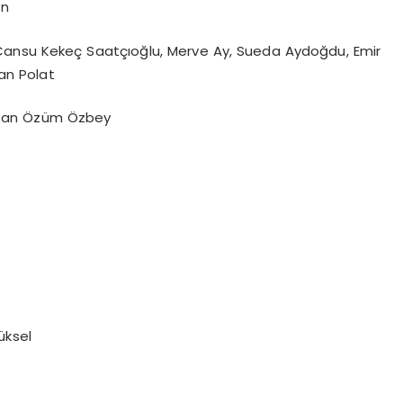
en
Cansu Kekeç Saatçıoğlu, Merve Ay, Sueda Aydoğdu, Emir
an Polat
zan Özüm Özbey
üksel