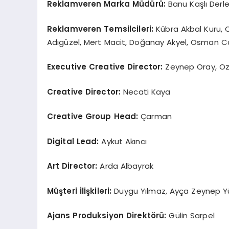
Reklamveren Marka Müdürü:
Banu Kaşlı Derl
Reklamveren Temsilcileri:
Kübra Akbal Kuru, 
Adıgüzel, Mert Macit, Doğanay Akyel, Osman C
Executive Creative Director:
Zeynep Oray, O
Creative Director:
Necati Kaya
Creative Group Head:
Çarman
Digital Lead:
Aykut Akıncı
Art Director:
Arda Albayrak
Müşteri İlişkileri:
Duygu Yılmaz, Ayça Zeynep Y
Ajans Produksiyon Direkt
ö
rü:
Gülin Sarpel