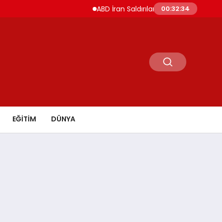
ABD İran Saldırılarını Askıya Aldı Hürmüz ve İsr
00:32:35
EĞİTİM
DÜNYA