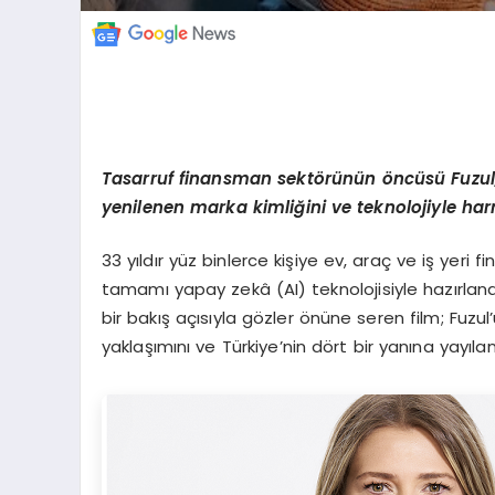
Tasarruf finansman sekt
ö
rünün
ö
ncüsü Fuzu
yenilenen marka kimliğini ve teknolojiyle ha
33 yıldır yüz binlerce kişiye ev, araç ve iş yeri
tamamı yapay zekâ (AI) teknolojisiyle hazırlana
bir bakış açısıyla gözler önüne seren film; Fuzu
yaklaşımını ve Türkiye’nin dört bir yanına yayılan 