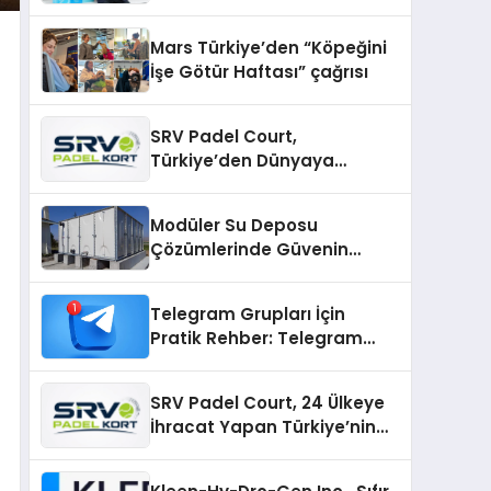
sunuldu
Mars Türkiye’den “Köpeğini
İşe Götür Haftası” çağrısı
SRV Padel Court,
Türkiye’den Dünyaya
Uzanan Padel Kort
Üretiminde Güvenin Adresi
Modüler Su Deposu
Çözümlerinde Güvenin
Adresi
Telegram Grupları İçin
Pratik Rehber: Telegram
Topluluklarını Tek Noktadan
İnceleyin
SRV Padel Court, 24 Ülkeye
İhracat Yapan Türkiye’nin
Padel Kortu Üretim Gücü