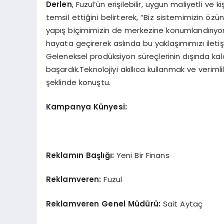
Derlen
, Fuzul’ün erişilebilir, uygun maliyetli ve 
temsil ettiğini belirterek, “Biz sistemimizin ö
yapış biçimimizin de merkezine konumlandırıyoru
hayata geçirerek aslında bu yaklaşımımızı ileti
Geleneksel prodüksiyon süreçlerinin dışında k
başardık.Teknolojiyi akıllıca kullanmak ve veri
şeklinde konuştu.
Kampanya Künyesi:
Reklamın Başlığı:
Yeni Bir Finans
Reklamveren:
Fuzul
Reklamveren Genel Müdürü:
Sait Aytaç