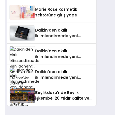
TSSA Düzenleyici Onaylarını
Marie Rose kozmetik
Aldı
sektörüne giriş yaptı
Daikin’den akıllı
iklimlendirmede yeni
dönem: Madoka Plus
Türkiye’de
Daikin’den akıllı
iklimlendirmede yeni
dönem: Madoka Plus
Türkiye’de Daikin’in kullanıcı
Daikin’den akıllı
dostu tasarımıyla öne çıkan
iklimlendirmede yeni
Madoka ailesinin yeni nesil
dönem: Madoka Plus
teknolojilerle donatılmış son
Türkiye’de Daikin’in kullanıcı
modeli VRV kontrol ünitesi
Beylikdüzü’nde Beylik
dostu tasarımıyla öne çıkan
Madoka Plus Türkiye’de
İşkembe, 20 Yıldır Kalite ve
Madoka ailesinin yeni nesil
satışa sunuldu. Tam
Lezzetin Değişmeyen Adresi
teknolojilerle donatılmış son
dokunmatik ekranı, mobil
modeli VRV kontrol ünitesi
uygulama desteği ve akıllı