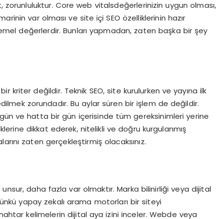
ok, zorunluluktur. Core web vitalsdeğerlerinizin uygun olması,
rinin var olması ve site içi SEO özelliklerinin hazır
emel değerlerdir. Bunları yapmadan, zaten başka bir şey
 bir kriter değildir. Teknik SEO, site kurulurken ve yayına ilk
mek zorundadır. Bu aylar süren bir işlem de değildir.
ç gün ve hatta bir gün içerisinde tüm gereksinimleri yerine
iklerine dikkat ederek, nitelikli ve doğru kurgulanmış
arını zaten gerçekleştirmiş olacaksınız.
ur, daha fazla var olmaktır. Marka bilinirliği veya dijital
Çünkü yapay zekalı arama motorları bir siteyi
nahtar kelimelerin dijital aya izini inceler. Webde veya