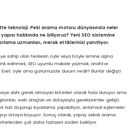
tte teknoloji. Peki arama motoru dünyasında neler
 yapısı hakkında ne biliyoruz? Yeni SEO sistemine
rlama uzmanları, merak ettiklerinizi yanıtlıyor.
ye sahip olan herkesin öyle veya böyle ismine aşina
klink edinmek, SEO uyumlu makale yazmak, anahtar
riz. Evet öyle ama günümüzde durum nedir? Bunlar değişti
meye dahi gerek olmayan kriterleri olarak hala duruyor ama
lışkanları, web araçları ve dolayısıyla gereksinimler gelişti.
k hızlı düşünüp kıyaslama yapabiliyor, anlamsal eşlemeler
yapıyı ortaya koyuyor. Sonuç olarak, yapay zekalı arama
iterlerden çok daha fazlasını sizden bekliyor.