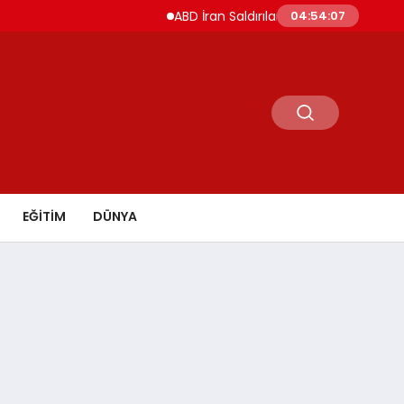
ABD İran Saldırılarını Askıya Aldı Hürmüz ve İs
04:54:08
EĞİTİM
DÜNYA