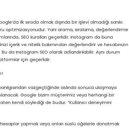
ogle’da ilk sırada olmak dışında bir işlevi olmadığı sanılır.
u optimizasyonudur. Yani arama, sıralama, değerlendirme
mlarında, SEO kuralları geçerlidir. Instagram da buna
inizi içerik ve nitelik bakımından değerlendirir ve hesabınızın
. Bu da Instagram SEO olarak adlandırılabilir. Aynı durum
tformlar için geçerlidir.
n!
ğu yanılgısından vazgeçtiğinde aslında sonuca ulaşmaya
nlanacak. Google bizim müşterimiz veya herhangi bir
 Zaten kendi söylediği de budur. “Kullanıcı deneyimini
 ve hesaplar yapmak veya onları süslü öğelerle donatmak