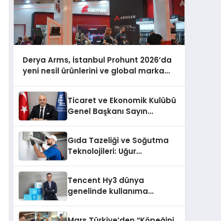
Derya Arms, İstanbul Prohunt 2026’da
yeni nesil ürünlerini ve global marka
vizyonunu sergiledi
Ticaret ve Ekonomik Kulübü
Genel Başkanı Sayın
Mehmet Ulutaş, ekonomiye
dair yaptığı açıklamada
Gıda Tazeliği ve Soğutma
şunları kaydetti:
Teknolojileri: Uğur
Cihazlarında Dürüst Teknik
Destek Deneyimi
Tencent Hy3 dünya
genelinde kullanıma
sunuldu
Mars Türkiye’den “Köpeğini