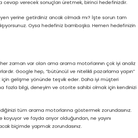
na cevap verecek sonuçları üretmek, birinci hedefinizdir.
arfiyen yerine getirdiniz ancak olmadı mı? İşte sorun tam
alışıyorsunuz. Oysa hedefiniz bambaşka. Hemen hedefinizin
z, her zaman var olan ama arama motorlarının çok iyi analiz
rdır. Google hep, “bütüncül ve nitelikli pazarlama yapın”
 için gelişme yönünde teşvik eder. Daha iyi müşteri
ha fazla bilgi, deneyim ve otorite sahibi olmak için kendinizi
ildiğinizi tüm arama motorlarına göstermek zorundasınız.
ne koyuyor ve fayda arıyor olduğundan, ne yayını
ayacak biçimde yapmak zorundasınız.