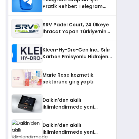
Pratik Rehber: Telegram
Topluluklarını Tek Noktadan
İnceleyin
SRV Padel Court, 24 Ülkeye
İhracat Yapan Türkiye’nin
Padel Kortu Üretim Gücü
Kleen-Hy-Dro-Gen Inc., Sıfır
Karbon Emisyonlu Hidrojen
Isıtma Teknolojisinde ISO ve
TSSA Düzenleyici Onaylarını
Marie Rose kozmetik
Aldı
sektörüne giriş yaptı
Daikin’den akıllı
iklimlendirmede yeni
dönem: Madoka Plus
Türkiye’de
Daikin’den akıllı
iklimlendirmede yeni
dönem: Madoka Plus