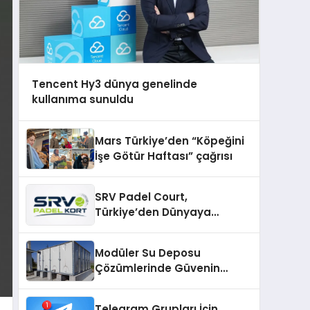
Tencent Hy3 dünya genelinde
kullanıma sunuldu
Mars Türkiye’den “Köpeğini
İşe Götür Haftası” çağrısı
SRV Padel Court,
Türkiye’den Dünyaya
Uzanan Padel Kort
Üretiminde Güvenin Adresi
Modüler Su Deposu
Çözümlerinde Güvenin
Adresi
Telegram Grupları İçin