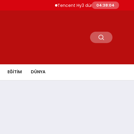
Tencent Hy3 dünya genelinde kullanıma sunuld
04:38:06
EĞİTİM
DÜNYA