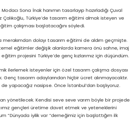
Modacı Sona İnak hanımın tasarlayıp hazırladığı Çuval
z Çalıkoğlu, Türkiye’de tasarım eğitimi almak isteyen ve
eğitim çalışması başlatacağını söyledi.
ma merakımdan dolayı tasarım eğitimi de aldım geçmişte.
mel eğitimler değişik alanlarda kamera önü sahne, imaj
r eğitim projesini Türkiye’de genç kızlarımız için düşündüm.
ik ilerlemek isteyenler için özel tasarım çalışma dosyası
cek. Genç tasarım adaylarından hiçbir ücret alınmayacaktır.
e de yapacağız nasipse. Önce İstanbul’dan başlıyoruz.
an yönetilecek. Kendisi seve seve varım böyle bir projede
cımız gençleri üretime davet etmek ve yeteneklerini
 “Dünyada iyilik var “derneğimiz için başlattığım ilk