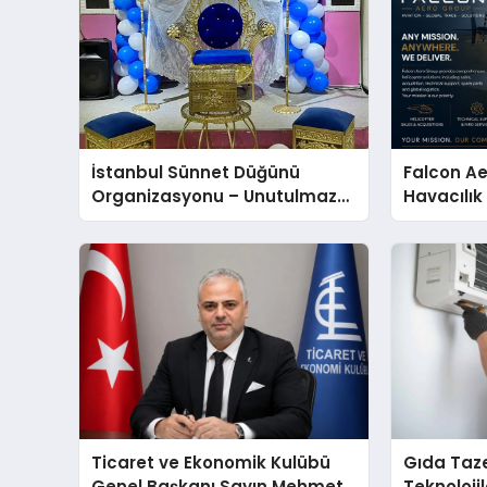
İstanbul Sünnet Düğünü
Falcon Ae
Organizasyonu – Unutulmaz
Havacılık
Bir Gün
Türkiye’d
Ticaret ve Ekonomik Kulübü
Gıda Taz
Genel Başkanı Sayın Mehmet
Teknolojil