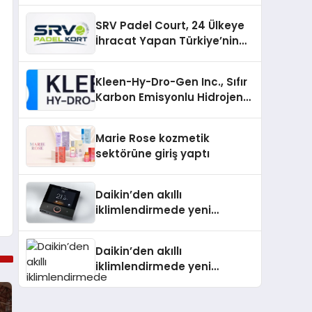
İnceleyin
SRV Padel Court, 24 Ülkeye
İhracat Yapan Türkiye’nin
Padel Kortu Üretim Gücü
Kleen-Hy-Dro-Gen Inc., Sıfır
Karbon Emisyonlu Hidrojen
Isıtma Teknolojisinde ISO ve
TSSA Düzenleyici Onaylarını
Marie Rose kozmetik
Aldı
sektörüne giriş yaptı
Daikin’den akıllı
iklimlendirmede yeni
dönem: Madoka Plus
Türkiye’de
Daikin’den akıllı
iklimlendirmede yeni
dönem: Madoka Plus
Türkiye’de Daikin’in kullanıcı