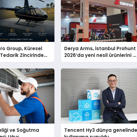
ro Group, Küresel
Derya Arms, İstanbul Prohunt
 Tedarik Zincirinde
2026’da yeni nesil ürünlerini v
en Dünyaya Açılıyor
global marka vizyonunu
sergiledi
eliği ve Soğutma
Tencent Hy3 dünya genelind
eri: Uğur
kullanıma sunuldu