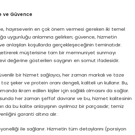
te ve Güvence
nce, hayırseverin en çok önem vermesi gereken iki temel
ğlığa uygunluğu anlamına gelirken; güvence, hizmetin
e anlaşılan koşullarda gerçekleşeceğinin teminatıdır.
a getirerek müşterisine tam bir memnuniyet sunmayı
nevi değerine gösterilen saygının en somut ifadesidir.
venilir bir hizmet sağlayıcı, her zaman markalı ve taze
toz şeker ve protein oranı dengeli, kaliteli un kullanır. Bu,
anda ikram edilen kişiler için sağlıklı olmasını da sağlar.
usunda her zaman şeffaf davranır ve bu, hizmet kalitesinin
rı da bu kalite anlayışının ayrılmaz bir parçasıdır; temiz
liğini garanti altına alır.
onelliği ile sağlanır. Hizmetin tüm detaylarını (porsiyon