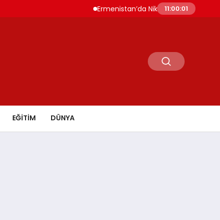
Ermenistan’da Nikol Paşinyan Yeniden Başb
11:00:02
EĞİTİM
DÜNYA