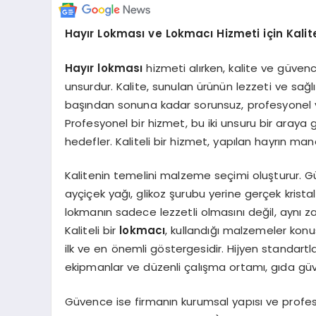
Hayır Lokması ve Lokmacı Hizmeti için Kali
Hayır lokması
hizmeti alırken, kalite ve güve
unsurdur. Kalite, sunulan ürünün lezzeti ve sa
başından sonuna kadar sorunsuz, profesyonel v
Profesyonel bir hizmet, bu iki unsuru bir aray
hedefler. Kaliteli bir hizmet, yapılan hayrın ma
Kalitenin temelini malzeme seçimi oluşturur. Gü
ayçiçek yağı, glikoz şurubu yerine gerçek kristal 
lokmanın sadece lezzetli olmasını değil, aynı zam
Kaliteli bir
lokmacı
, kullandığı malzemeler kon
ilk ve en önemli göstergesidir. Hijyen standartla
ekipmanlar ve düzenli çalışma ortamı, gıda güven
Güvence ise firmanın kurumsal yapısı ve profesy