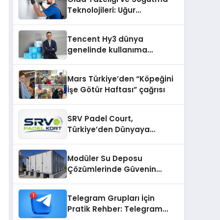
şunları kaydetti:
Teknolojileri: Uğur
Cihazlarında Dürüst Teknik
Destek Deneyimi
Tencent Hy3 dünya
genelinde kullanıma
sunuldu
Mars Türkiye’den “Köpeğini
İşe Götür Haftası” çağrısı
SRV Padel Court,
Türkiye’den Dünyaya
Uzanan Padel Kort
Üretiminde Güvenin Adresi
Modüler Su Deposu
Çözümlerinde Güvenin
Adresi
Telegram Grupları İçin
Pratik Rehber: Telegram
Topluluklarını Tek Noktadan