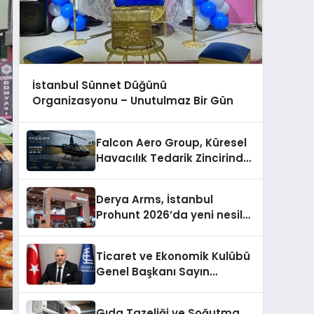
İstanbul Sünnet Düğünü
Organizasyonu – Unutulmaz Bir Gün
Falcon Aero Group, Küresel
Havacılık Tedarik Zincirinde
Türkiye’den Dünyaya
Açılıyor
Derya Arms, İstanbul
Prohunt 2026’da yeni nesil
ürünlerini ve global marka
vizyonunu sergiledi
Ticaret ve Ekonomik Kulübü
Genel Başkanı Sayın
Mehmet Ulutaş, ekonomiye
dair yaptığı açıklamada
Gıda Tazeliği ve Soğutma