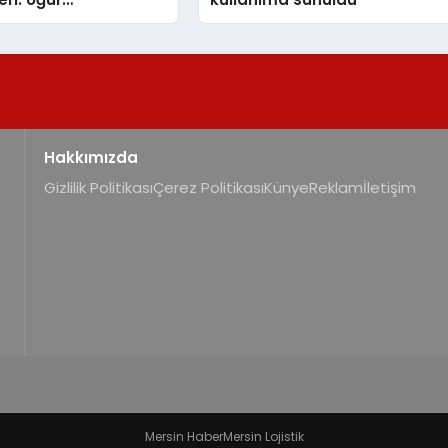
nda Dürüst Teknik
eneyimi
Hakkımızda
Gizlilik Politikası
Çerez Politikası
Künye
Reklam
İletişim
Mersin Haber
Mersin Lojistik