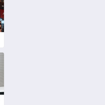
dostu tasarımıyla öne çıkan
Madoka ailesinin yeni nesil
teknolojilerle donatılmış son
modeli VRV kontrol ünitesi
Madoka Plus Türkiye’de
satışa sunuldu. Tam
dokunmatik ekranı, mobil
uygulama desteği ve akıllı
sensör entegrasyonu
e
sayesinde iklimlendirme
sistemlerinin yönetimini
daha kolay, konforlu ve
verimli hale getiriyor. Enerji
verimliliğini artırırken
modern yaşam alanlarında
teknolojiyi estetik ile bulu
e