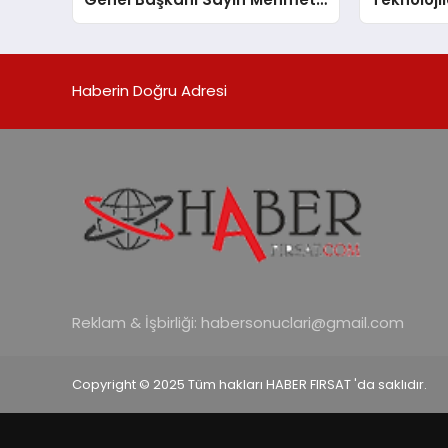
Ulutaş, ekonomiye dair yaptığı
Cihazları
açıklamada şunları kaydetti:
Destek D
Haberin Doğru Adresi
Reklam & İşbirliği:
habersonuclari@gmail.com
Copyright © 2025 Tüm hakları HABER FIRSAT 'da saklıdır.