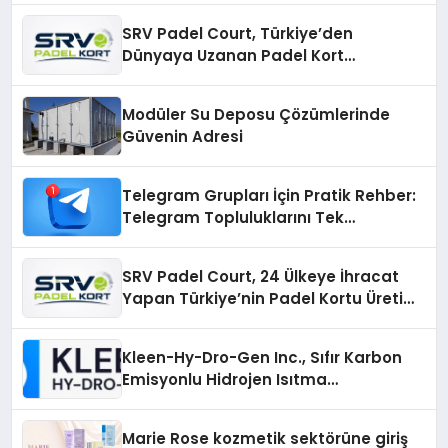
SRV Padel Court, Türkiye’den
Dünyaya Uzanan Padel Kort
Üretiminde Güvenin Adresi
Modüler Su Deposu Çözümlerinde
Güvenin Adresi
Telegram Grupları İçin Pratik Rehber:
Telegram Topluluklarını Tek
Noktadan İnceleyin
SRV Padel Court, 24 Ülkeye İhracat
Yapan Türkiye’nin Padel Kortu Üretim
Gücü
Kleen-Hy-Dro-Gen Inc., Sıfır Karbon
Emisyonlu Hidrojen Isıtma
Teknolojisinde ISO ve TSSA
Düzenleyici Onaylarını Aldı
Marie Rose kozmetik sektörüne giriş