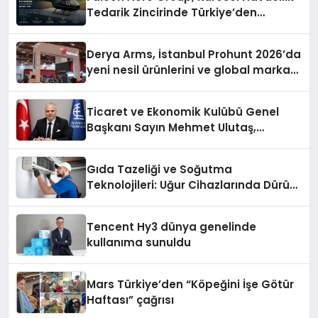
Tedarik Zincirinde Türkiye’den
Dünyaya Açılıyor
Derya Arms, İstanbul Prohunt 2026’da
yeni nesil ürünlerini ve global marka
vizyonunu sergiledi
Ticaret ve Ekonomik Kulübü Genel
Başkanı Sayın Mehmet Ulutaş,
ekonomiye dair yaptığı açıklamada
şunları kaydetti:
Gıda Tazeliği ve Soğutma
Teknolojileri: Uğur Cihazlarında Dürüst
Teknik Destek Deneyimi
Tencent Hy3 dünya genelinde
kullanıma sunuldu
Mars Türkiye’den “Köpeğini İşe Götür
Haftası” çağrısı