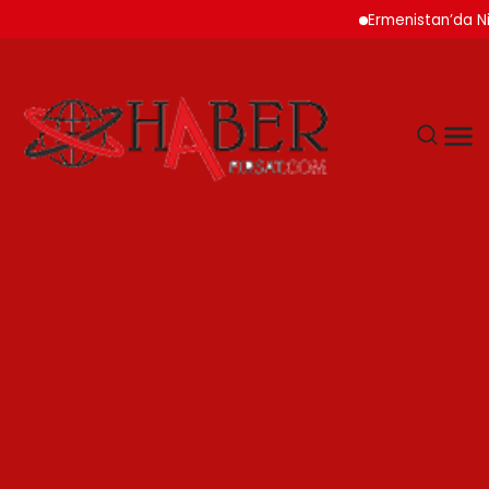
Ermenistan’da Nikol P