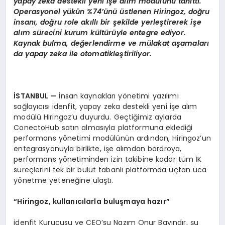
yapay zeka destekli yeni i
ş
e al
ı
m mod
ü
l
ü
n
ü
tan
ı
tt
ı
.
Operasyonel y
ü
k
ü
n %74
’ü
n
ü ü
stlenen Hiringoz, do
ğ
ru
insan
ı
, do
ğ
ru role ak
ı
ll
ı
bir
ş
ekilde yerle
ş
tirerek i
ş
e
al
ı
m s
ü
recini kurum k
ü
lt
ü
r
ü
yle entegre ediyor.
Kaynak bulma, de
ğ
erlendirme ve m
ü
lakat a
ş
amalar
ı
da yapay zeka ile otomatikle
ş
tiriliyor.
İ
STANBUL
—
İnsan kaynakları yönetimi yazılımı
sağlayıcısı idenfit, yapay zeka destekli yeni işe alım
modülü Hiringoz’u duyurdu. Geçtiğimiz aylarda
ConectoHub satın almasıyla platformuna eklediği
performans yönetimi modülünün ardından, Hiringoz’un
entegrasyonuyla birlikte, işe alımdan bordroya,
performans yönetiminden izin takibine kadar tüm İK
süreçlerini tek bir bulut tabanlı platformda uçtan uca
yönetme yeteneğine ulaştı.
“
Hiringoz, kullan
ı
c
ı
larla bulu
ş
maya haz
ı
r
”
idenfit Kurucusu ve CEO’su Nazım Onur Bayındır, şu