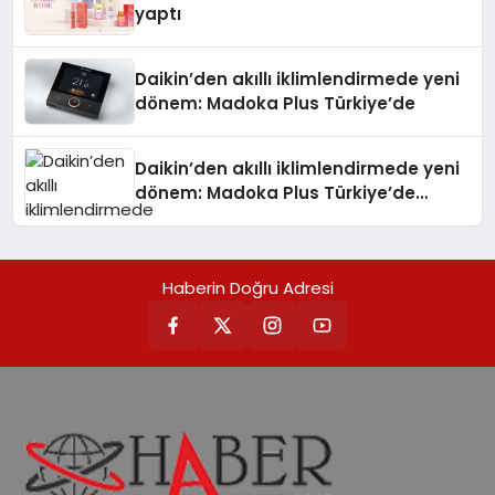
yaptı
Daikin’den akıllı iklimlendirmede yeni
dönem: Madoka Plus Türkiye’de
Daikin’den akıllı iklimlendirmede yeni
dönem: Madoka Plus Türkiye’de
Daikin’in kullanıcı dostu tasarımıyla
öne çıkan Madoka ailesinin yeni nesil
teknolojilerle donatılmış son modeli
Haberin Doğru Adresi
VRV kontrol ünitesi Madoka Plus
Türkiye’de satışa sunuldu. Tam
dokunmatik ekranı, mobil uygulama
desteği ve akıllı sensör entegrasyonu
sayesinde iklimlendirme sistemlerinin
yönetimini daha kolay, konforlu ve
verimli hale getiriyor. Enerji
verimliliğini artırırken modern yaşam
alanlarında teknolojiyi estetik ile bulu