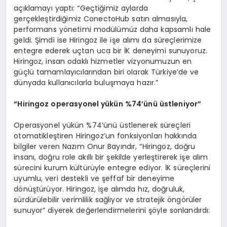
açıklamayı yaptı: “Geçtiğimiz aylarda
gerçekleştirdiğimiz ConectoHub satın almasıyla,
performans yönetimi modülümüz daha kapsamlı hale
geldi. Şimdi ise Hiringoz ile işe alımı da süreçlerimize
entegre ederek uçtan uca bir İK deneyimi sunuyoruz.
Hiringoz, insan odaklı hizmetler vizyonumuzun en
güçlü tamamlayıcılarından biri olarak Türkiye’de ve
dünyada kullanıcılarla buluşmaya hazır.”
“
Hiringoz operasyonel y
ü
k
ü
n %74
’ü
n
ü ü
stleniyor
”
Operasyonel yükün %74’ünü üstlenerek süreçleri
otomatikleştiren Hiringoz’un fonksiyonları hakkında
bilgiler veren Nazım Onur Bayındır, “Hiringoz, doğru
insanı, doğru role akıllı bir şekilde yerleştirerek işe alım
sürecini kurum kültürüyle entegre ediyor. İK süreçlerini
uyumlu, veri destekli ve şeffaf bir deneyime
dönüştürüyor. Hiringoz, işe alımda hız, doğruluk,
sürdürülebilir verimlilik sağlıyor ve stratejik öngörüler
sunuyor” diyerek değerlendirmelerini şöyle sonlandırdı: