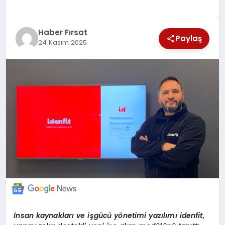
SAĞLIK
Haber Fırsat
EKONOMİ
Paylaş
24 Kasım 2025
MAGAZİN
EĞİTİM
DÜNYA
İ
nsan kaynaklar
ı
ve i
ş
g
ü
c
ü
y
ö
netimi yaz
ı
l
ı
m
ı
idenfit,